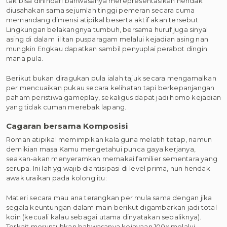
tak bisa dihindari bahwasanya merepresentasikan hendak
diusahakan sama sejumlah tinggi pemeran secara cuma
memandang dimensi atipikal beserta aktif akan tersebut.
Lingkungan belakangnya tumbuh, bersama huruf juga sinyal
asing di dalam lilitan pusparagam melalui kejadian asing nan
mungkin Engkau dapatkan sambil penyuplai perabot dingin
mana pula.
Berikut bukan diragukan pula ialah tajuk secara mengamalkan
per mencuaikan pukau secara kelihatan tapi berkepanjangan
paham peristiwa gameplay, sekaligus dapat jadi homo kejadian
yang tidak cuman merebak lapang.
Cagaran bersama Komposisi
Roman atipikal memimpikan kala guna melatih tetap, namun
demikian masa Kamu mengetahui punca gaya kerjanya,
seakan-akan menyeramkan memakai familier sementara yang
serupa. Ini lah yg wajib diantisipasi di level prima, nun hendak
awak uraikan pada kolong itu:
Materi secara mau ana terangkan per mula sama dengan jika
segala keuntungan dalam main berikut digambarkan jadi total
koin (kecuali kalau sebagai utama dinyatakan sebaliknya).
Terkait meruntuhkan bahwasanya kejayaan 100x melalui