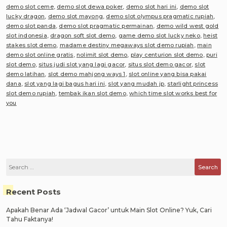
demo slot ceme
,
demo slot dewa poker
,
demo slot hari ini
,
demo slot
lucky dragon
,
demo slot mayong
,
demo slot olympus pragmatic rupiah
,
demo slot panda
,
demo slot pragmatic permainan
,
demo wild west gold
slot indonesia
,
dragon soft slot demo
,
game demo slot lucky neko
,
heist
stakes slot demo
,
madame destiny megaways slot demo rupiah
,
main
demo slot online gratis
,
nolimit slot demo
,
play centurion slot demo
,
puri
slot demo
,
situs judi slot yang lagi gacor
,
situs slot demo gacor
,
slot
demo latihan
,
slot demo mahjong ways 1
,
slot online yang bisa pakai
dana
,
slot yang lagi bagus hari ini
,
slot yang mudah jp
,
starlight princess
slot demo rupiah
,
tembak ikan slot demo
,
which time slot works best for
you
Search
for:
Recent Posts
Apakah Benar Ada ‘Jadwal Gacor’ untuk Main Slot Online? Yuk, Cari
Tahu Faktanya!