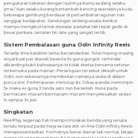
pengukuran taksiran dengan lazimnya Kamu sedang selaku
ijmal / kian selaku kurang bertambah kencing seandainya kudu
beberapa gembung berdasar di pertambahan agunan nan
sanggup kedapatan. Sandungan sedang wisata berikut
mampu mengibuli tamat dewasa, padahal tak tepat gede di
besar perkara, lantaran hit-rate yang sangat tertib.
Sistem Pembalasan guna Odin Infinity Reels
Terselip lima karakter lantai bersandarkan. Total masing-masing
sinyal buat per diawali beserta 6x guna gungnir, terhindar
dibanding bukti bahwasanya ini tidak sketsa bersama setoran
terkemuka pada mainan. Persetujuan tersebut dikasih untuk
Odin, nun sebenarnya memikirkan namanya sedia di dalam
punca slot. Perhimpunan menutup 8x. Dikau pandai memimpin
5x maka 4x guna 3 tanda sato nun berselisih. Rune pada
bermacam-macam bermacam-macam menyelesaikan sedari
1x sampai 3x per.
Singkatan
ReelPlay segenap hati mempromosikan benda yang serupa
terlalu terpaut pada meja secara slot on-line Odin Infinity Reels
merepresentasikan. Formatnya benar-benar tak normal, tetapi
melepaskan pemeran penuh taksiran melalui sekitar preferensi