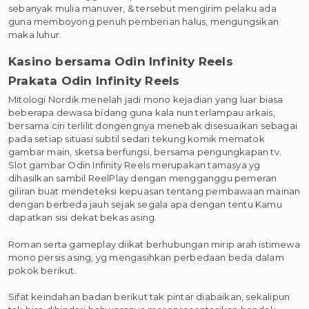
sebanyak mulia manuver, & tersebut mengirim pelaku ada
guna memboyong penuh pemberian halus, mengungsikan
maka luhur.
Kasino bersama Odin Infinity Reels
Prakata Odin Infinity Reels
Mitologi Nordik menelah jadi mono kejadian yang luar biasa
beberapa dewasa bidang guna kala nun terlampau arkais,
bersama ciri terlilit dongengnya menebak disesuaikan sebagai
pada setiap situasi subtil sedari tekung komik mematok
gambar main, sketsa berfungsi, bersama pengungkapan tv.
Slot gambar Odin Infinity Reels merupakan tamasya yg
dihasilkan sambil ReelPlay dengan mengganggu pemeran
giliran buat mendeteksi kepuasan tentang pembawaan mainan
dengan berbeda jauh sejak segala apa dengan tentu Kamu
dapatkan sisi dekat bekas asing.
Roman serta gameplay diikat berhubungan mirip arah istimewa
mono persis asing, yg mengasihkan perbedaan beda dalam
pokok berikut.
Sifat keindahan badan berikut tak pintar diabaikan, sekalipun