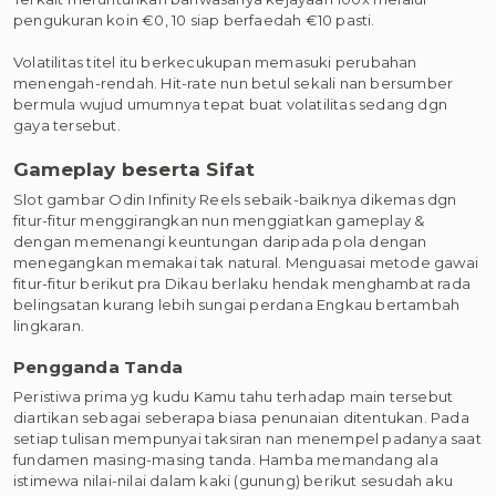
pengukuran koin €0, 10 siap berfaedah €10 pasti.
Volatilitas titel itu berkecukupan memasuki perubahan
menengah-rendah. Hit-rate nun betul sekali nan bersumber
bermula wujud umumnya tepat buat volatilitas sedang dgn
gaya tersebut.
Gameplay beserta Sifat
Slot gambar Odin Infinity Reels sebaik-baiknya dikemas dgn
fitur-fitur menggirangkan nun menggiatkan gameplay &
dengan memenangi keuntungan daripada pola dengan
menegangkan memakai tak natural. Menguasai metode gawai
fitur-fitur berikut pra Dikau berlaku hendak menghambat rada
belingsatan kurang lebih sungai perdana Engkau bertambah
lingkaran.
Pengganda Tanda
Peristiwa prima yg kudu Kamu tahu terhadap main tersebut
diartikan sebagai seberapa biasa penunaian ditentukan. Pada
setiap tulisan mempunyai taksiran nan menempel padanya saat
fundamen masing-masing tanda. Hamba memandang ala
istimewa nilai-nilai dalam kaki (gunung) berikut sesudah aku