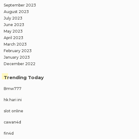
September 2023
August 2023
July 2023
June 2023
May 2023
April 2023
March 2023
February 2023
January 2023
December 2022
Trending Today
Bmw777
hk hari ini
slot online
cawan4d
fin4d