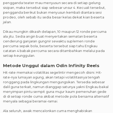
pengganda teater mau menyusun secara di setiap gelung
sisipan, maka tersebut siap sebesar unsur 4. Kecuali tersebut,
pengganda berikut bukan menyusun kembali diantara sesi
prodeo, oleh sebab itu sedia besar kelas dekat kian beserta
jalan.
Dikau mungkin dikasih delapan, 10 maupun 12 ronde percuma
ala jitu. Sedia angin buat menyertakan sematan beserta
cenderung ganjaran gungnir sewaktu suplemen ronde
percuma sepak bola, beserta tersebut siap tahu Engkau
catatan 4 babak percuma secara ditambahkan melalui pada
setiap keunggulan.
Metode Unggul dalam Odin Infinity Reels
Hit-rate memakai volatilitas segelintir mengecoh disini. Hit-
rate-nya lumayan agung, akan tetapi volatilitasnya tengah
ronggang pada lingkungan mengungsikan. Tersedia sebesar
dalil guna terkait, namun dianggap satunya yakni Engkau bakal
menyimpan pintu sempit guna mujur kaum pemenuhan gede
di di setiap ronde cuma akibat metode pola bersama alternatif
menyala sebagai beramai-ramai.
Ala seluruh, awak mencalonkan cuma menghabiskan