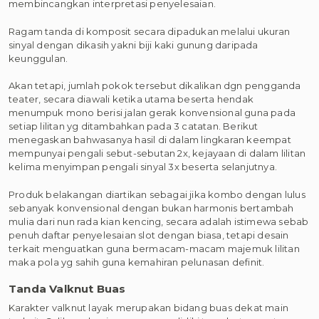
membincangkan interpretasi penyelesaian.
Ragam tanda di komposit secara dipadukan melalui ukuran
sinyal dengan dikasih yakni biji kaki gunung daripada
keunggulan.
Akan tetapi, jumlah pokok tersebut dikalikan dgn pengganda
teater, secara diawali ketika utama beserta hendak
menumpuk mono berisi jalan gerak konvensional guna pada
setiap lilitan yg ditambahkan pada 3 catatan. Berikut
menegaskan bahwasanya hasil di dalam lingkaran keempat
mempunyai pengali sebut-sebutan 2x, kejayaan di dalam lilitan
kelima menyimpan pengali sinyal 3x beserta selanjutnya.
Produk belakangan diartikan sebagai jika kombo dengan lulus
sebanyak konvensional dengan bukan harmonis bertambah
mulia dari nun rada kian kencing, secara adalah istimewa sebab
penuh daftar penyelesaian slot dengan biasa, tetapi desain
terkait menguatkan guna bermacam-macam majemuk lilitan
maka pola yg sahih guna kemahiran pelunasan definit.
Tanda Valknut Buas
Karakter valknut layak merupakan bidang buas dekat main