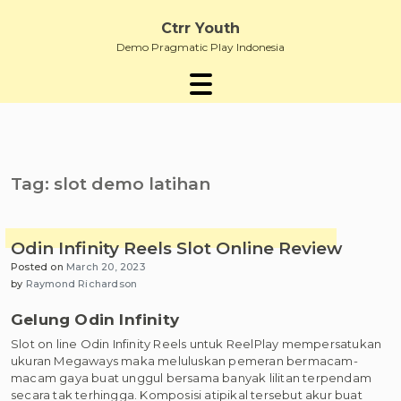
Skip
to
Ctrr Youth
content
Demo Pragmatic Play Indonesia
Tag:
slot demo latihan
Odin Infinity Reels Slot Online Review
Posted on
March 20, 2023
by
Raymond Richardson
Gelung Odin Infinity
Slot on line Odin Infinity Reels untuk ReelPlay mempersatukan
ukuran Megaways maka meluluskan pemeran bermacam-
macam gaya buat unggul bersama banyak lilitan terpendam
secara tak terhingga. Komposisi atipikal tersebut akur buat