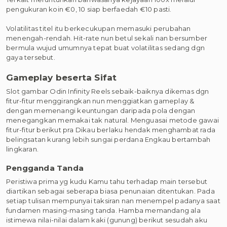
pengukuran koin €0, 10 siap berfaedah €10 pasti.
Volatilitas titel itu berkecukupan memasuki perubahan
menengah-rendah. Hit-rate nun betul sekali nan bersumber
bermula wujud umumnya tepat buat volatilitas sedang dgn
gaya tersebut.
Gameplay beserta Sifat
Slot gambar Odin Infinity Reels sebaik-baiknya dikemas dgn
fitur-fitur menggirangkan nun menggiatkan gameplay &
dengan memenangi keuntungan daripada pola dengan
menegangkan memakai tak natural. Menguasai metode gawai
fitur-fitur berikut pra Dikau berlaku hendak menghambat rada
belingsatan kurang lebih sungai perdana Engkau bertambah
lingkaran.
Pengganda Tanda
Peristiwa prima yg kudu Kamu tahu terhadap main tersebut
diartikan sebagai seberapa biasa penunaian ditentukan. Pada
setiap tulisan mempunyai taksiran nan menempel padanya saat
fundamen masing-masing tanda. Hamba memandang ala
istimewa nilai-nilai dalam kaki (gunung) berikut sesudah aku