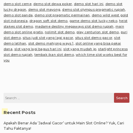
demo slot ceme
,
demo slot dewa poker
,
demo slot hari ini
,
demo slot
lucky dragon
,
demo slot mayong
,
demo slot olympus pragmatic rupiah
,
demo slot panda
,
demo slot pragmatic permainan
,
demo wild west gold
slot indonesia
,
dragon soft slot demo
,
game demo slot lucky neko
,
heist
stakes slot demo
,
madame destiny megaways slot demo rupiah
,
main
demo slot online gratis
,
nolimit slot demo
,
play centurion slot demo
,
puri
slot demo
,
situs judi slot yang lagi gacor
,
situs slot demo gacor
,
slot
demo latihan
,
slot demo mahjong ways 1
,
slot online yang bisa pakai
dana
,
slot yang lagi bagus hari ini
,
slot yang mudah jp
,
starlight princess
slot demo rupiah
,
tembak ikan slot demo
,
which time slot works best for
you
Search
for:
Recent Posts
Apakah Benar Ada ‘Jadwal Gacor’ untuk Main Slot Online? Yuk, Cari
Tahu Faktanya!