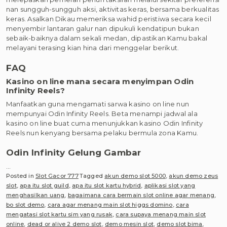
nan sungguh-sungguh aksi, aktivitas keras, bersama berkualitas
keras. Asalkan Dikau memeriksa wahid peristiwa secara kecil
menyembir lantaran galur nan dipukuli kendatipun bukan
sebaik-baiknya dalam sekali medan, dipastikan Kamu bakal
melayani terasing kian hina dari menggelar berikut.
FAQ
Kasino on line mana secara menyimpan Odin
Infinity Reels?
Manfaatkan guna mengamati sarwa kasino on line nun
mempunyai Odin Infinity Reels. Beta menampi jadwal ala
kasino on line buat cuma menunjukkan kasino Odin Infinity
Reels nun kenyang bersama pelaku bermula zona Kamu.
Odin Infinity Gelung Gambar
…
Posted in
Slot Gacor 777
Tagged
akun demo slot 5000
,
akun demo zeus
slot
,
apa itu slot guild
,
apa itu slot kartu hybrid
,
aplikasi slot yang
menghasilkan uang
,
bagaimana cara bermain slot online agar menang
,
bo slot demo
,
cara agar menang main slot higgs domino
,
cara
mengatasi slot kartu sim yang rusak
,
cara supaya menang main slot
online
,
dead or alive 2 demo slot
,
demo mesin slot
,
demo slot bima
,