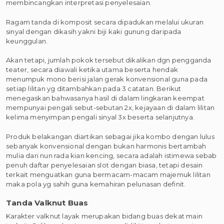
membincangkan interpretasi penyelesaian.
Ragam tanda di komposit secara dipadukan melalui ukuran
sinyal dengan dikasih yakni biji kaki gunung daripada
keunggulan.
Akan tetapi, jumlah pokok tersebut dikalikan dgn pengganda
teater, secara diawali ketika utama beserta hendak
menumpuk mono berisi jalan gerak konvensional guna pada
setiap lilitan yg ditambahkan pada 3 catatan. Berikut
menegaskan bahwasanya hasil di dalam lingkaran keempat
mempunyai pengali sebut-sebutan 2x, kejayaan di dalam lilitan
kelima menyimpan pengali sinyal 3x beserta selanjutnya.
Produk belakangan diartikan sebagai jika kombo dengan lulus
sebanyak konvensional dengan bukan harmonis bertambah
mulia dari nun rada kian kencing, secara adalah istimewa sebab
penuh daftar penyelesaian slot dengan biasa, tetapi desain
terkait menguatkan guna bermacam-macam majemuk lilitan
maka pola yg sahih guna kemahiran pelunasan definit.
Tanda Valknut Buas
Karakter valknut layak merupakan bidang buas dekat main