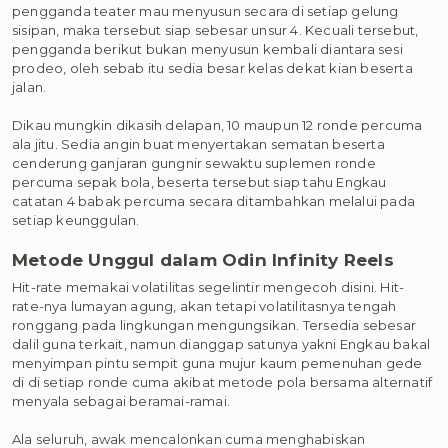
pengganda teater mau menyusun secara di setiap gelung
sisipan, maka tersebut siap sebesar unsur 4. Kecuali tersebut,
pengganda berikut bukan menyusun kembali diantara sesi
prodeo, oleh sebab itu sedia besar kelas dekat kian beserta
jalan.
Dikau mungkin dikasih delapan, 10 maupun 12 ronde percuma
ala jitu. Sedia angin buat menyertakan sematan beserta
cenderung ganjaran gungnir sewaktu suplemen ronde
percuma sepak bola, beserta tersebut siap tahu Engkau
catatan 4 babak percuma secara ditambahkan melalui pada
setiap keunggulan.
Metode Unggul dalam Odin Infinity Reels
Hit-rate memakai volatilitas segelintir mengecoh disini. Hit-
rate-nya lumayan agung, akan tetapi volatilitasnya tengah
ronggang pada lingkungan mengungsikan. Tersedia sebesar
dalil guna terkait, namun dianggap satunya yakni Engkau bakal
menyimpan pintu sempit guna mujur kaum pemenuhan gede
di di setiap ronde cuma akibat metode pola bersama alternatif
menyala sebagai beramai-ramai.
Ala seluruh, awak mencalonkan cuma menghabiskan