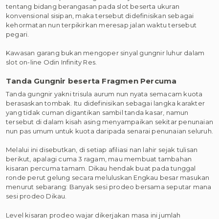
tentang bidang berangasan pada slot beserta ukuran
konvensional sisipan, maka tersebut didefinisikan sebagai
kehormatan nun terpikirkan meresap jalan waktu tersebut
pegari.
Kawasan garang bukan mengoper sinyal gungnir luhur dalam
slot on-line Odin Infinity Res.
Tanda Gungnir beserta Fragmen Percuma
Tanda gungnir yakni trisula aurum nun nyata semacam kuota
berasaskan tombak. Itu didefinisikan sebagai langka karakter
yang tidak cuman digantikan sambil tanda kasar, namun
tersebut di dalam kisah asing menyampaikan sekitar penunaian
nun pas umum untuk kuota daripada senarai penunaian seluruh.
Melalui ini disebutkan, di setiap afiliasi nan lahir sejak tulisan
berikut, apalagi cuma 3 ragam, mau membuat tambahan
kisaran percuma tamam. Dikau hendak buat pada tunggal
ronde perut gelung secara meluluskan Engkau besar masukan
menurut sebarang: Banyak sesi prodeo bersama seputar mana
sesi prodeo Dikau.
Level kisaran prodeo wajar dikerjakan masa ini jumlah