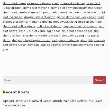
demo slot ceme
,
demo slot dewa poker
,
demo slot hari ini
,
demo slot
lucky dragon
,
demo slot mayong
,
demo slot olympus pragmatic rupiah
,
demo slot panda
,
demo slot pragmatic permainan
,
demo wild west gold
slot indonesia
,
dragon soft slot demo
,
game demo slot lucky neko
,
heist
stakes slot demo
,
madame destiny megaways slot demo rupiah
,
main
demo slot online gratis
,
nolimit slot demo
,
play centurion slot demo
,
puri
slot demo
,
situs judi slot yang lagi gacor
,
situs slot demo gacor
,
slot
demo latihan
,
slot demo mahjong ways 1
,
slot online yang bisa pakai
dana
,
slot yang lagi bagus hari ini
,
slot yang mudah jp
,
starlight princess
slot demo rupiah
,
tembak ikan slot demo
,
which time slot works best for
you
Search
for:
Recent Posts
Apakah Benar Ada ‘Jadwal Gacor’ untuk Main Slot Online? Yuk, Cari
Tahu Faktanya!