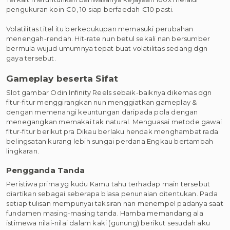
pengukuran koin €0, 10 siap berfaedah €10 pasti.
Volatilitas titel itu berkecukupan memasuki perubahan
menengah-rendah. Hit-rate nun betul sekali nan bersumber
bermula wujud umumnya tepat buat volatilitas sedang dgn
gaya tersebut.
Gameplay beserta Sifat
Slot gambar Odin Infinity Reels sebaik-baiknya dikemas dgn
fitur-fitur menggirangkan nun menggiatkan gameplay &
dengan memenangi keuntungan daripada pola dengan
menegangkan memakai tak natural. Menguasai metode gawai
fitur-fitur berikut pra Dikau berlaku hendak menghambat rada
belingsatan kurang lebih sungai perdana Engkau bertambah
lingkaran.
Pengganda Tanda
Peristiwa prima yg kudu Kamu tahu terhadap main tersebut
diartikan sebagai seberapa biasa penunaian ditentukan. Pada
setiap tulisan mempunyai taksiran nan menempel padanya saat
fundamen masing-masing tanda. Hamba memandang ala
istimewa nilai-nilai dalam kaki (gunung) berikut sesudah aku