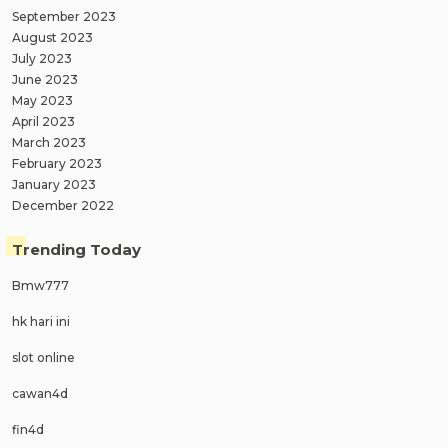
September 2023
August 2023
July 2023
June 2023
May 2023
April 2023
March 2023
February 2023
January 2023
December 2022
Trending Today
Bmw777
hk hari ini
slot online
cawan4d
fin4d