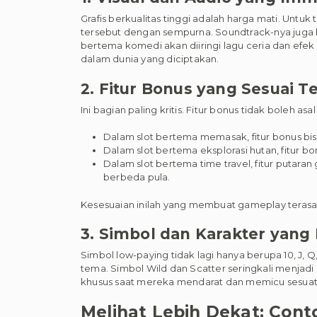
Grafis berkualitas tinggi adalah harga mati. Unt
tersebut dengan sempurna. Soundtrack-nya juga k
bertema komedi akan diiringi lagu ceria dan ef
dalam dunia yang diciptakan.
2. Fitur Bonus yang Sesuai 
Ini bagian paling kritis. Fitur bonus tidak boleh asal
Dalam slot bertema memasak, fitur bonus bi
Dalam slot bertema eksplorasi hutan, fitur bo
Dalam slot bertema time travel, fitur puta
berbeda pula.
Kesesuaian inilah yang membuat gameplay tera
3. Simbol dan Karakter yang
Simbol low-paying tidak lagi hanya berupa 10, J, 
tema. Simbol Wild dan Scatter seringkali menjadi
khusus saat mereka mendarat dan memicu sesuat
Melihat Lebih Dekat: Cont