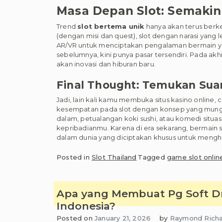
Masa Depan Slot: Semakin 
Trend
slot bertema unik
hanya akan terus berke
(dengan misi dan quest), slot dengan narasi yang
AR/VR untuk menciptakan pengalaman bermain yan
sebelumnya, kini punya pasar tersendiri. Pada ak
akan inovasi dan hiburan baru.
Final Thought: Temukan Sua
Jadi, lain kali kamu membuka situs kasino online, c
kesempatan pada slot dengan konsep yang mungki
dalam, petualangan koki sushi, atau komedi situ
kepribadianmu. Karena di era sekarang, bermain 
dalam dunia yang diciptakan khusus untuk meng
Posted in
Slot Thailand
Tagged
game slot onlin
Apa yang Membuat Pg Soft Dra
Indonesia?
Posted on
January 21, 2026
by
Raymond Rich