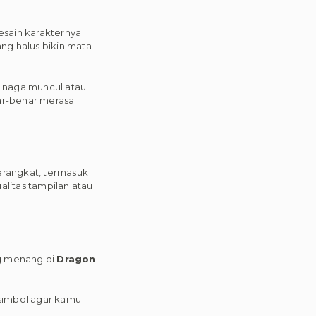
esain karakternya
ang halus bikin mata
t naga muncul atau
ar-benar merasa
rangkat, termasuk
alitas tampilan atau
ng menang di
Dragon
 simbol agar kamu