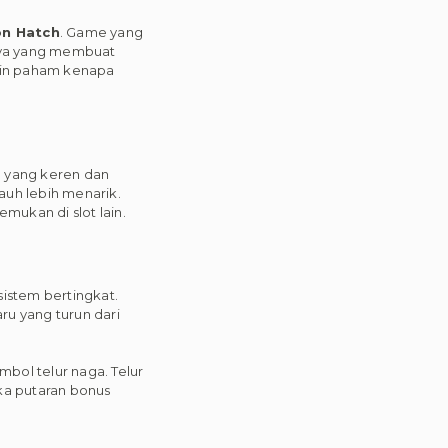
on Hatch
. Game yang
rnya yang membuat
akin paham kenapa
a yang keren dan
auh lebih menarik.
ukan di slot lain.
istem bertingkat.
ru yang turun dari
mbol telur naga. Telur
ka putaran bonus