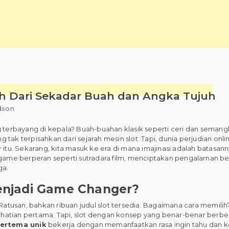
ih Dari Sekadar Buah dan Angka Tujuh
dson
ng terbayang di kepala? Buah-buahan klasik seperti ceri dan semang
 tak terpisahkan dari sejarah mesin slot. Tapi, dunia perjudian onl
u. Sekarang, kita masuk ke era di mana imajinasi adalah batasannya
 game berperan seperti sutradara film, menciptakan pengalaman b
ga.
enjadi Game Changer?
tusan, bahkan ribuan judul slot tersedia. Bagaimana cara memilih?
hatian pertama. Tapi, slot dengan konsep yang benar-benar berbeda
bertema unik
bekerja dengan memanfaatkan rasa ingin tahu dan k