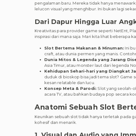
pengalaman baru. Mereka tidak hanya menawarkan p
lelucon visual yang menghibur. Ini bukan lagi sekad
Dari Dapur Hingga Luar Ang
Kreativitas para provider game seperti NetEnt, P
inspirasi dari mana saja. Mari kita lihat beberapa 
Slot Bertema Makanan & Minuman:
Ini b
craft, atau dunia permen yang manis. Contohn
Dunia Mitos & Legenda yang Jarang Dis
Asia Timur, atau monster laut dari legenda No
Kehidupan Sehari-hari yang Diangkat Ja
duduk di bioskop bisa jadi tema slot? Game 
kesan relatable dan lucu.
Konsep Meta & Parodi:
Slot yang seolah-o
acara TV, atau bahkan budaya pop secara koc
Anatomi Sebuah Slot Bert
Keunikan sebuah slot tidak hanya terletak pad
kohesif dan menarik.
1. Visual dan Audio yang Im