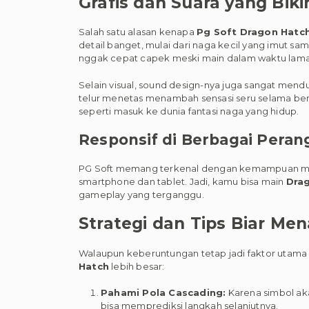
Grafis dan Suara yang Bik
Salah satu alasan kenapa
Pg Soft Dragon Hatc
detail banget, mulai dari naga kecil yang imut sa
nggak cepat capek meski main dalam waktu lama
Selain visual, sound design-nya juga sangat mend
telur menetas menambah sensasi seru selama be
seperti masuk ke dunia fantasi naga yang hidup.
Responsif di Berbagai Peran
PG Soft memang terkenal dengan kemampuan mem
smartphone dan tablet. Jadi, kamu bisa main
Dra
gameplay yang terganggu.
Strategi dan Tips Biar Me
Walaupun keberuntungan tetap jadi faktor utama
Hatch
lebih besar:
Pahami Pola Cascading:
Karena simbol aka
bisa memprediksi langkah selanjutnya.