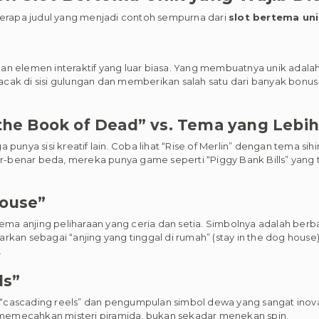
eberapa judul yang menjadi contoh sempurna dari
slot bertema un
emen interaktif yang luar biasa. Yang membuatnya unik adalah fi
a acak di sisi gulungan dan memberikan salah satu dari banyak bonu
.
 the Book of Dead” vs. Tema yang Lebi
punya sisi kreatif lain. Coba lihat “Rise of Merlin” dengan tema sihi
-benar beda, mereka punya game seperti “Piggy Bank Bills” yang
House”
tema anjing peliharaan yang ceria dan setia. Simbolnya adalah berba
kan sebagai “anjing yang tinggal di rumah” (stay in the dog house)
.
ds”
“cascading reels” dan pengumpulan simbol dewa yang sangat inova
memecahkan misteri piramida, bukan sekadar menekan spin.