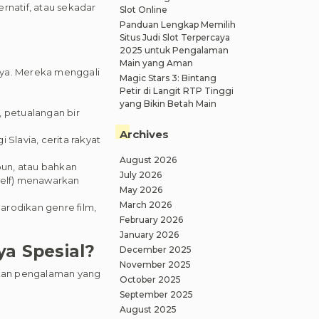
rnatif, atau sekadar
Slot Online
Panduan Lengkap Memilih
Situs Judi Slot Terpercaya
2025 untuk Pengalaman
Main yang Aman
snya. Mereka menggali
Magic Stars 3: Bintang
Petir di Langit RTP Tinggi
yang Bikin Betah Main
, petualangan bir
!
Archives
 Slavia, cerita rakyat
August 2026
bun, atau bahkan
July 2026
self) menawarkan
May 2026
March 2026
arodikan genre film,
February 2026
January 2026
a Spesial?
December 2025
November 2025
akan pengalaman yang
October 2025
September 2025
August 2025