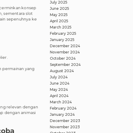
July 2025
encerminkan konsep
June 2025
, sementara slot
May 2025
main sepenuhnya ke
April 2025
March 2025
February 2025
January 2025
December 2024
November 2024
ier.
October 2024
September 2024
an permainan yang
August 2024
July 2024
June 2024
May 2024
April 2024
March 2024
yang relevan dengan
February 2024
kap dengan animasi
January 2024
December 2023
November 2023
coba