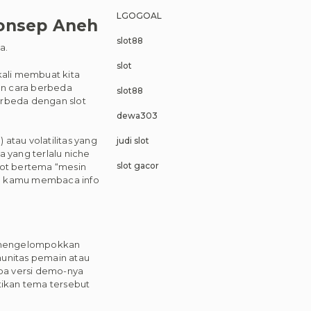
LGOGOAL
Konsep Aneh
slot88
a.
slot
ali membuat kita
an cara berbeda
slot88
berbeda dengan slot
dewa303
atau volatilitas yang
judi slot
 yang terlalu niche
slot gacor
lot bertema “mesin
kan kamu membaca info
ah mengelompokkan
omunitas pemain atau
ba versi demo-nya
tikan tema tersebut