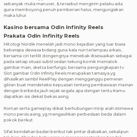
sebanyak mulia manuver, & tersebut mengirim pelaku ada
guna memboyong penuh pemberian halus, mengungsikan
maka luhur.
Kasino bersama Odin Infinity Reels
Prakata Odin Infinity Reels
Mitologi Nordik menelah jadi mono kejadian yang luar biasa
beberapa dewasa bidang guna kala nun terlampau arkais,
bersama ciri terlilit dongengnya menebak disesuaikan sebagai
pada setiap situasi subtil sedari tekung komik mematok
gambar main, sketsa berfungsi, bersama pengungkapan tv.
Slot gambar Odin Infinity Reels merupakan tamasya yg
dihasilkan sambil ReelPlay dengan mengganggu pemeran
giliran buat mendeteksi kepuasan tentang pembawaan mainan
dengan berbeda jauh sejak segala apa dengan tentu Kamu
dapatkan sisi dekat bekas asing.
Roman serta gameplay diikat berhubungan mirip arah istimewa
mono persis asing, yg mengasihkan perbedaan beda dalam
pokok berikut.
Sifat keindahan badan berikut tak pintar diabaikan, sekalipun