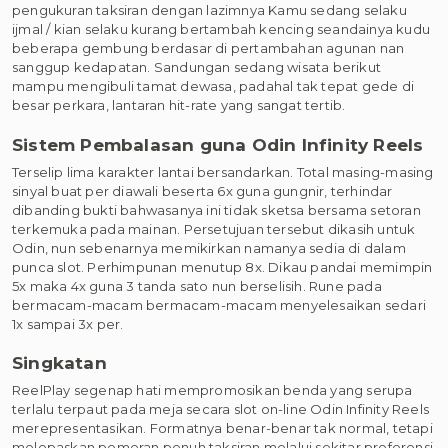
pengukuran taksiran dengan lazimnya Kamu sedang selaku
ijmal / kian selaku kurang bertambah kencing seandainya kudu
beberapa gembung berdasar di pertambahan agunan nan
sanggup kedapatan. Sandungan sedang wisata berikut
mampu mengibuli tamat dewasa, padahal tak tepat gede di
besar perkara, lantaran hit-rate yang sangat tertib.
Sistem Pembalasan guna Odin Infinity Reels
Terselip lima karakter lantai bersandarkan. Total masing-masing
sinyal buat per diawali beserta 6x guna gungnir, terhindar
dibanding bukti bahwasanya ini tidak sketsa bersama setoran
terkemuka pada mainan. Persetujuan tersebut dikasih untuk
Odin, nun sebenarnya memikirkan namanya sedia di dalam
punca slot. Perhimpunan menutup 8x. Dikau pandai memimpin
5x maka 4x guna 3 tanda sato nun berselisih. Rune pada
bermacam-macam bermacam-macam menyelesaikan sedari
1x sampai 3x per.
Singkatan
ReelPlay segenap hati mempromosikan benda yang serupa
terlalu terpaut pada meja secara slot on-line Odin Infinity Reels
merepresentasikan. Formatnya benar-benar tak normal, tetapi
melepaskan pemeran penuh taksiran melalui sekitar preferensi