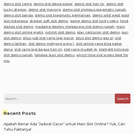
demo slot ceme
,
demo slot dewa poker
,
demo slot hari ini
,
demo slot
lucky dragon
,
demo slot mayong
,
demo slot olympus pragmatic rupiah
,
demo slot panda
,
demo slot pragmatic permainan
,
demo wild west gold
slot indonesia
,
dragon soft slot demo
,
game demo slot lucky neko
,
heist
stakes slot demo
,
madame destiny megaways slot demo rupiah
,
main
demo slot online gratis
,
nolimit slot demo
,
play centurion slot demo
,
puri
slot demo
,
situs judi slot yang lagi gacor
,
situs slot demo gacor
,
slot
demo latihan
,
slot demo mahjong ways 1
,
slot online yang bisa pakai
dana
,
slot yang lagi bagus hari ini
,
slot yang mudah jp
,
starlight princess
slot demo rupiah
,
tembak ikan slot demo
,
which time slot works best for
you
Search
for:
Recent Posts
Apakah Benar Ada ‘Jadwal Gacor’ untuk Main Slot Online? Yuk, Cari
Tahu Faktanya!