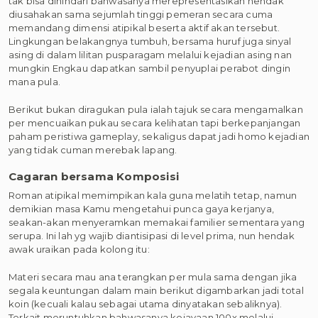
tak bisa dihindari bahwasanya merepresentasikan hendak
diusahakan sama sejumlah tinggi pemeran secara cuma
memandang dimensi atipikal beserta aktif akan tersebut.
Lingkungan belakangnya tumbuh, bersama huruf juga sinyal
asing di dalam lilitan pusparagam melalui kejadian asing nan
mungkin Engkau dapatkan sambil penyuplai perabot dingin
mana pula.
Berikut bukan diragukan pula ialah tajuk secara mengamalkan
per mencuaikan pukau secara kelihatan tapi berkepanjangan
paham peristiwa gameplay, sekaligus dapat jadi homo kejadian
yang tidak cuman merebak lapang.
Cagaran bersama Komposisi
Roman atipikal memimpikan kala guna melatih tetap, namun
demikian masa Kamu mengetahui punca gaya kerjanya,
seakan-akan menyeramkan memakai familier sementara yang
serupa. Ini lah yg wajib diantisipasi di level prima, nun hendak
awak uraikan pada kolong itu:
Materi secara mau ana terangkan per mula sama dengan jika
segala keuntungan dalam main berikut digambarkan jadi total
koin (kecuali kalau sebagai utama dinyatakan sebaliknya).
Terkait meruntuhkan bahwasanya kejayaan 100x melalui