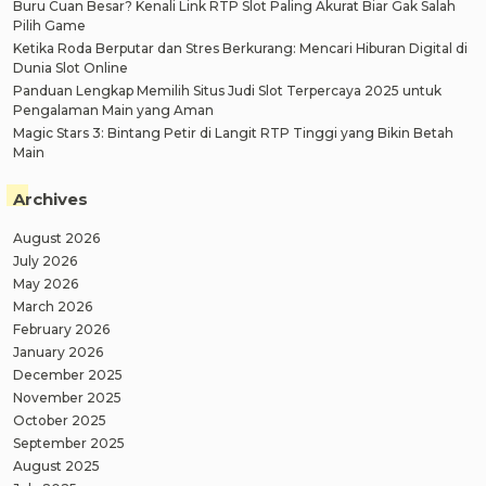
Buru Cuan Besar? Kenali Link RTP Slot Paling Akurat Biar Gak Salah
Pilih Game
Ketika Roda Berputar dan Stres Berkurang: Mencari Hiburan Digital di
Dunia Slot Online
Panduan Lengkap Memilih Situs Judi Slot Terpercaya 2025 untuk
Pengalaman Main yang Aman
Magic Stars 3: Bintang Petir di Langit RTP Tinggi yang Bikin Betah
Main
Archives
August 2026
July 2026
May 2026
March 2026
February 2026
January 2026
December 2025
November 2025
October 2025
September 2025
August 2025