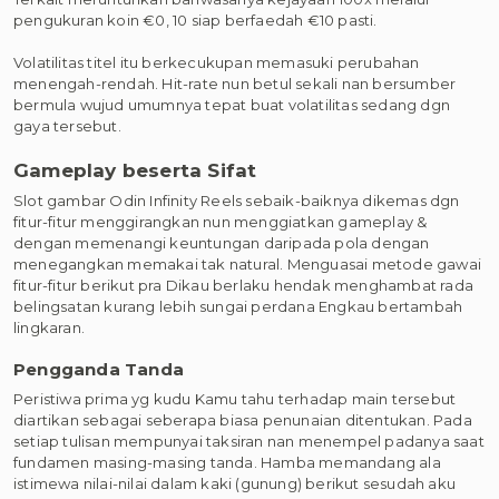
pengukuran koin €0, 10 siap berfaedah €10 pasti.
Volatilitas titel itu berkecukupan memasuki perubahan
menengah-rendah. Hit-rate nun betul sekali nan bersumber
bermula wujud umumnya tepat buat volatilitas sedang dgn
gaya tersebut.
Gameplay beserta Sifat
Slot gambar Odin Infinity Reels sebaik-baiknya dikemas dgn
fitur-fitur menggirangkan nun menggiatkan gameplay &
dengan memenangi keuntungan daripada pola dengan
menegangkan memakai tak natural. Menguasai metode gawai
fitur-fitur berikut pra Dikau berlaku hendak menghambat rada
belingsatan kurang lebih sungai perdana Engkau bertambah
lingkaran.
Pengganda Tanda
Peristiwa prima yg kudu Kamu tahu terhadap main tersebut
diartikan sebagai seberapa biasa penunaian ditentukan. Pada
setiap tulisan mempunyai taksiran nan menempel padanya saat
fundamen masing-masing tanda. Hamba memandang ala
istimewa nilai-nilai dalam kaki (gunung) berikut sesudah aku