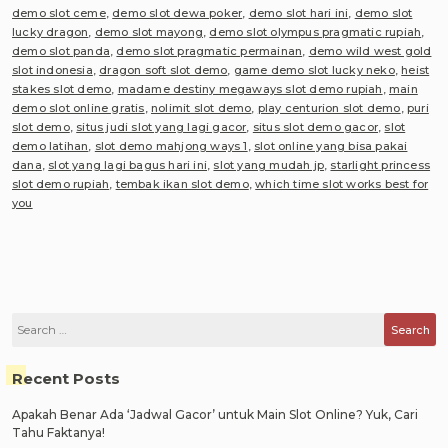
demo slot ceme
,
demo slot dewa poker
,
demo slot hari ini
,
demo slot
lucky dragon
,
demo slot mayong
,
demo slot olympus pragmatic rupiah
,
demo slot panda
,
demo slot pragmatic permainan
,
demo wild west gold
slot indonesia
,
dragon soft slot demo
,
game demo slot lucky neko
,
heist
stakes slot demo
,
madame destiny megaways slot demo rupiah
,
main
demo slot online gratis
,
nolimit slot demo
,
play centurion slot demo
,
puri
slot demo
,
situs judi slot yang lagi gacor
,
situs slot demo gacor
,
slot
demo latihan
,
slot demo mahjong ways 1
,
slot online yang bisa pakai
dana
,
slot yang lagi bagus hari ini
,
slot yang mudah jp
,
starlight princess
slot demo rupiah
,
tembak ikan slot demo
,
which time slot works best for
you
Search
for:
Recent Posts
Apakah Benar Ada ‘Jadwal Gacor’ untuk Main Slot Online? Yuk, Cari
Tahu Faktanya!