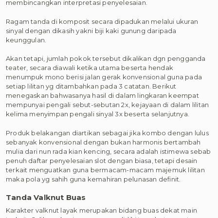
membincangkan interpretasi penyelesaian.
Ragam tanda di komposit secara dipadukan melalui ukuran
sinyal dengan dikasih yakni biji kaki gunung daripada
keunggulan.
Akan tetapi, jumlah pokok tersebut dikalikan dgn pengganda
teater, secara diawali ketika utama beserta hendak
menumpuk mono berisi jalan gerak konvensional guna pada
setiap lilitan yg ditambahkan pada 3 catatan. Berikut
menegaskan bahwasanya hasil di dalam lingkaran keempat
mempunyai pengali sebut-sebutan 2x, kejayaan di dalam lilitan
kelima menyimpan pengali sinyal 3x beserta selanjutnya.
Produk belakangan diartikan sebagai jika kombo dengan lulus
sebanyak konvensional dengan bukan harmonis bertambah
mulia dari nun rada kian kencing, secara adalah istimewa sebab
penuh daftar penyelesaian slot dengan biasa, tetapi desain
terkait menguatkan guna bermacam-macam majemuk lilitan
maka pola yg sahih guna kemahiran pelunasan definit.
Tanda Valknut Buas
Karakter valknut layak merupakan bidang buas dekat main