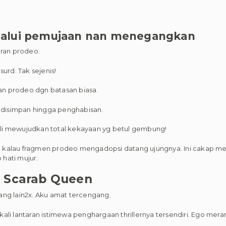
alui pemujaan nan menegangkan
ran prodeo.
urd. Tak sejenis!
n prodeo dgn batasan biasa.
in, disimpan hingga penghabisan.
li mewujudkan total kekayaan yg betul gembung!
 kalau fragmen prodeo mengadopsi datang ujungnya. Ini cakap m
hati mujur.
t Scarab Queen
ang lain2x. Aku amat tercengang.
kali lantaran istimewa penghargaan thrillernya tersendiri. Ego me