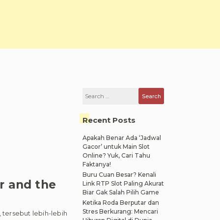
Search
for:
Recent Posts
Apakah Benar Ada ‘Jadwal
Gacor’ untuk Main Slot
Online? Yuk, Cari Tahu
Faktanya!
Buru Cuan Besar? Kenali
r and the
Link RTP Slot Paling Akurat
Biar Gak Salah Pilih Game
Ketika Roda Berputar dan
Stres Berkurang: Mencari
tersebut lebih-lebih