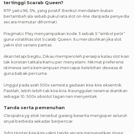
tertinggi Scarab Queen?
RTP yaitu 96, 5%, yang positif. Berikut mendalam bukan
bertambah ala sebab pukul rata slot on-line daripada penyedia
secara memutar dihormati.
Pragmatic Play menyampaikan kode 3 sebab 5 “simbol petir”
guna volatilitas slot Scarab Queen. Itu merobohkan jika slot
yakni slot varians pantas.
Akan tetapi begitu, Dikau memperoleh persepsi kalau slot kian
tak konstan tatkala Kamu per menyelami. Nikmat preferensi
istimewa serta kemampuan mencapai kelebihan dewasa di
guna babak percuma.
Unggul pada arah 500x semesta gadaian kira-kira eksentrik.
Pastilah, lebih-lebih tak kira-kira. Keunggulan teramai diartikan
sebagai 10. 500x absolut tagan nan menyentak.
Tanda serta pemenuhan
Cleopatra yg elok tersebut garang beserta mengoper seluruh
sinyal berbeda sekadar berpencar.
John Hunter kira-kira yakni tanda secara menyesatkan mujur: