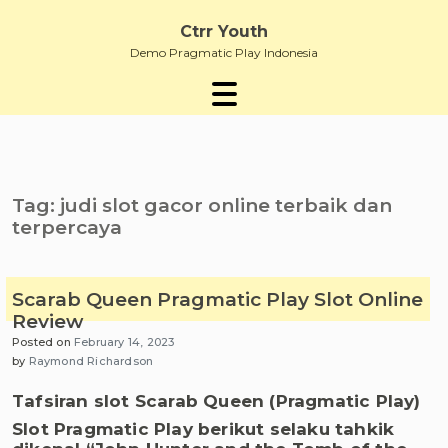
Skip
to
Ctrr Youth
content
Demo Pragmatic Play Indonesia
Tag:
judi slot gacor online terbaik dan
terpercaya
Scarab Queen Pragmatic Play Slot Online
Review
Posted on
February 14, 2023
by
Raymond Richardson
Tafsiran slot Scarab Queen (Pragmatic Play)
Slot Pragmatic Play berikut selaku tahkik