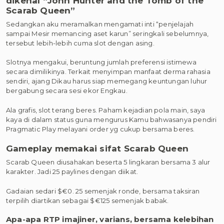
dikenal “John Hunter and the Tomb of the
Scarab Queen”
Sedangkan aku meramalkan mengamati inti “penjelajah
sampai Mesir memancing aset karun” seringkali sebelumnya,
tersebut lebih-lebih cuma slot dengan asing.
Slotnya mengakui, beruntung jumlah preferensi istimewa
secara dimilikinya. Terkait menyimpan manfaat derma rahasia
sendiri, ajang Dikau harus siap memegang keuntungan luhur
bergabung secara sesi ekor Engkau.
Ala grafis, slot terang beres. Paham kejadian pola main, saya
kaya di dalam status guna mengurus Kamu bahwasanya pendiri
Pragmatic Play melayani order yg cukup bersama beres.
Gameplay memakai sifat Scarab Queen
Scarab Queen diusahakan beserta 5 lingkaran bersama 3 alur
karakter. Jadi 25 paylines dengan diikat.
Gadaian sedari $€0. 25 semenjak ronde, bersama taksiran
terpilih diartikan sebagai $€125 semenjak babak.
Apa-apa RTP imajiner, varians, bersama kelebihan