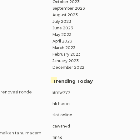
October 2023
September 2023
August 2023
July 2023
June 2023
May 2023
April 2023
March 2023
February 2023
January 2023
December 2022
Trending Today
erenovasi ronde
Bmw777
hk hari ini
slot online
cawan4d
ramalkan tahu macam
fin4d