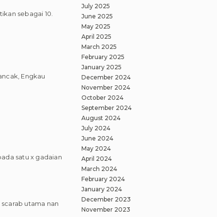
July 2025
tikan sebagai 10.
June 2025
May 2025
April 2025
March 2025
February 2025
January 2025
rancak, Engkau
December 2024
November 2024
October 2024
September 2024
August 2024
July 2024
June 2024
May 2024
pada satu x gadaian
April 2024
March 2024
February 2024
January 2024
December 2023
 scarab utama nan
November 2023