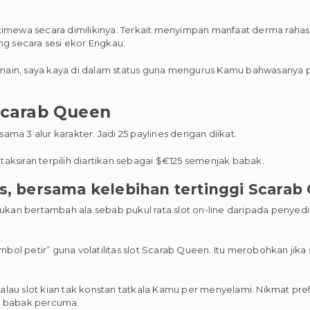
timewa secara dimilikinya. Terkait menyimpan manfaat derma rahasia
 secara sesi ekor Engkau.
la main, saya kaya di dalam status guna mengurus Kamu bahwasanya p
Scarab Queen
ma 3 alur karakter. Jadi 25 paylines dengan diikat.
aksiran terpilih diartikan sebagai $€125 semenjak babak.
ns, bersama kelebihan tertinggi Scarab
 bukan bertambah ala sebab pukul rata slot on-line daripada penye
l petir” guna volatilitas slot Scarab Queen. Itu merobohkan jika sl
lau slot kian tak konstan tatkala Kamu per menyelami. Nikmat pref
 babak percuma.