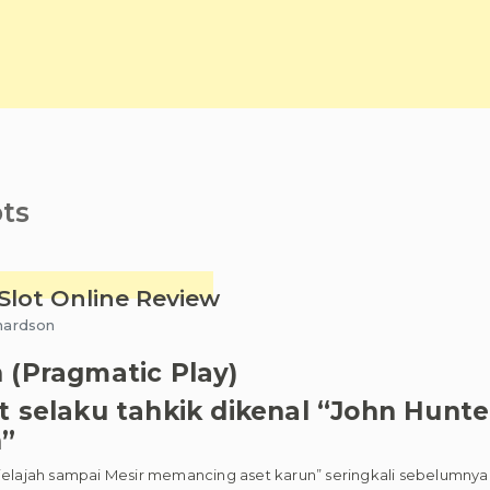
ots
Slot Online Review
hardson
 (Pragmatic Play)
t selaku tahkik dikenal “John Hunte
n”
ajah sampai Mesir memancing aset karun” seringkali sebelumnya, 