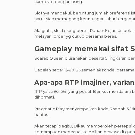
cuma slot dengan asing.
Slotnya mengakui, beruntung jumlah preferensi is
harus siap memegang keuntungan luhur bergabung
Ala grafis, slot terang beres. Paham kejadian po
melayani order yg cukup bersama beres.
Gameplay memakai sifat 
Scarab Queen diusahakan beserta 5 lingkaran bersa
Gadaian sedari $€0. 25 semenjak ronde, bersama t
Apa-apa RTP imajiner, varia
RTP yaitu 96, 5%, yang positif. Berikut mendalam
dihormati.
Pragmatic Play menyampaikan kode 3 sebab 5 “simbo
pantas.
Akan tetapi begitu, Dikau memperoleh persepsi ka
kemampuan mencapai kelebihan dewasa di guna