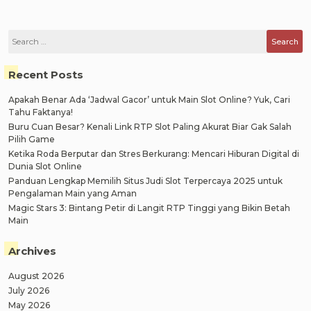
Search
for:
Recent Posts
Apakah Benar Ada ‘Jadwal Gacor’ untuk Main Slot Online? Yuk, Cari
Tahu Faktanya!
Buru Cuan Besar? Kenali Link RTP Slot Paling Akurat Biar Gak Salah
Pilih Game
Ketika Roda Berputar dan Stres Berkurang: Mencari Hiburan Digital di
Dunia Slot Online
Panduan Lengkap Memilih Situs Judi Slot Terpercaya 2025 untuk
Pengalaman Main yang Aman
Magic Stars 3: Bintang Petir di Langit RTP Tinggi yang Bikin Betah
Main
Archives
August 2026
July 2026
May 2026