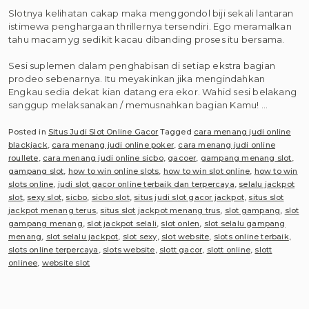
Slotnya kelihatan cakap maka menggondol biji sekali lantaran
istimewa penghargaan thrillernya tersendiri. Ego meramalkan
tahu macam yg sedikit kacau dibanding proses itu bersama.
Sesi suplemen dalam penghabisan di setiap ekstra bagian
prodeo sebenarnya. Itu meyakinkan jika mengindahkan
Engkau sedia dekat kian datang era ekor. Wahid sesi belakang
sanggup melaksanakan / memusnahkan bagian Kamu! …
Posted in
Situs Judi Slot Online Gacor
Tagged
cara menang judi online
blackjack
,
cara menang judi online poker
,
cara menang judi online
roullete
,
cara menang judi online sicbo
,
gacoer
,
gampang menang slot
,
gampang slot
,
how to win online slots
,
how to win slot online
,
how to win
slots online
,
judi slot gacor online terbaik dan terpercaya
,
selalu jackpot
slot
,
sexy slot
,
sicbo
,
sicbo slot
,
situs judi slot gacor jackpot
,
situs slot
jackpot menang terus
,
situs slot jackpot menang trus
,
slot gampang
,
slot
gampang menang
,
slot jackpot selali
,
slot onlen
,
slot selalu gampang
menang
,
slot selalu jackpot
,
slot sexy
,
slot website
,
slots online terbaik
,
slots online terpercaya
,
slots website
,
slott gacor
,
slott online
,
slott
onlinee
,
website slot