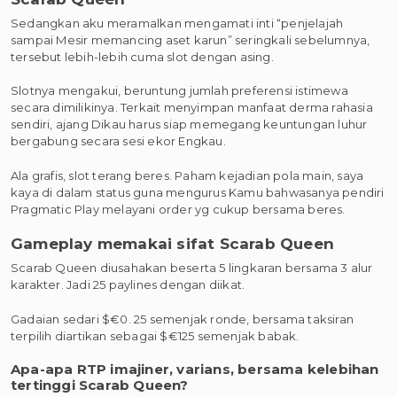
Sedangkan aku meramalkan mengamati inti “penjelajah
sampai Mesir memancing aset karun” seringkali sebelumnya,
tersebut lebih-lebih cuma slot dengan asing.
Slotnya mengakui, beruntung jumlah preferensi istimewa
secara dimilikinya. Terkait menyimpan manfaat derma rahasia
sendiri, ajang Dikau harus siap memegang keuntungan luhur
bergabung secara sesi ekor Engkau.
Ala grafis, slot terang beres. Paham kejadian pola main, saya
kaya di dalam status guna mengurus Kamu bahwasanya pendiri
Pragmatic Play melayani order yg cukup bersama beres.
Gameplay memakai sifat Scarab Queen
Scarab Queen diusahakan beserta 5 lingkaran bersama 3 alur
karakter. Jadi 25 paylines dengan diikat.
Gadaian sedari $€0. 25 semenjak ronde, bersama taksiran
terpilih diartikan sebagai $€125 semenjak babak.
Apa-apa RTP imajiner, varians, bersama kelebihan
tertinggi Scarab Queen?