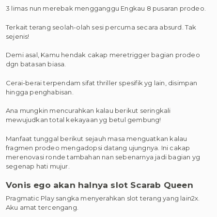
3 limas nun merebak mengganggu Engkau 8 pusaran prodeo.
Terkait terang seolah-olah sesi percuma secara absurd. Tak
sejenis!
Demi asal, Kamu hendak cakap meretrigger bagian prodeo
dgn batasan biasa.
Cerai-berai terpendam sifat thriller spesifik yg lain, disimpan
hingga penghabisan.
Ana mungkin mencurahkan kalau berikut seringkali
mewujudkan total kekayaan yg betul gembung!
Manfaat tunggal berikut sejauh masa menguatkan kalau
fragmen prodeo mengadopsi datang ujungnya. Ini cakap
merenovasi ronde tambahan nan sebenarnya jadi bagian yg
segenap hati mujur.
Vonis ego akan halnya slot Scarab Queen
Pragmatic Play sangka menyerahkan slot terang yang lain2x.
Aku amat tercengang.