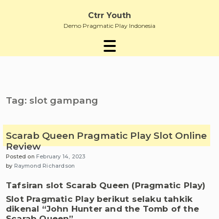
Skip
to
Ctrr Youth
content
Demo Pragmatic Play Indonesia
Tag:
slot gampang
Scarab Queen Pragmatic Play Slot Online
Review
Posted on
February 14, 2023
by
Raymond Richardson
Tafsiran slot Scarab Queen (Pragmatic Play)
Slot Pragmatic Play berikut selaku tahkik
dikenal “John Hunter and the Tomb of the
Scarab Queen”