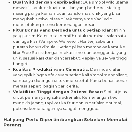
Dual Wild dengan Kepribadian:
Dua simbol Wild utama
mewakili karakter kuat dari klan yang berbeda. Masing-
masing punya kemampuan transformasi unik yang bisa
mengubah simbol biasa di sekitarnya menjadi Wild,
menciptakan potensi kemenangan besar.
Fitur Bonus yang Berbeda untuk Setiap Klan:
Ini nih
yang keren. Kamu bisa memilih untuk memihak salah satu
dari tiga klan (Vampire, Werewolf, Hunter) sebelum
putaran bonus dimulai. Setiap pilihan membawa kamu ke
fitur Free Spins dengan mekanisme dan pengganda yang
unik, sesuai karakter klan tersebut. Replay value-nya tinggi
banget!
Kualitas Produksi yang Cinematic:
Dari musik latar
yang epik hingga efek suara setiap kali simbol menghilang,
semuanya dibangun untuk imersi total. Kamu benar-benar
merasa seperti bagian dari cerita.
Volatilitas Tinggi dengan Potensi Besar:
Slot ini jelas
untuk pemain yang suka adrenalin. Kemenangan kecil
mungkin jarang, tapi ketika fitur bonus berjalan optimal,
potensi kemenangannya sangat menggoda.
Hal yang Perlu Dipertimbangkan Sebelum Memulai
Perang