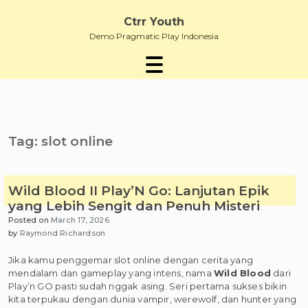
Skip
to
Ctrr Youth
content
Demo Pragmatic Play Indonesia
Tag:
slot online
Wild Blood II Play’N Go: Lanjutan Epik
yang Lebih Sengit dan Penuh Misteri
Posted on
March 17, 2026
by
Raymond Richardson
Jika kamu penggemar slot online dengan cerita yang
mendalam dan gameplay yang intens, nama
Wild Blood
dari
Play’n GO pasti sudah nggak asing. Seri pertama sukses bikin
kita terpukau dengan dunia vampir, werewolf, dan hunter yang