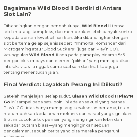
Bagaimana Wild Blood II Berdiri di Antara
Slot Lain?
Dibandingkan dengan pendahulunya,
Wild Blood II
terasa
lebih matang, kompleks, dan memberikan lebih banyak kontrol
kepada pemain lewat pilihan klan. Jika dibandingkan dengan
slot bertema gelap sejenis seperti "Immortal Romance" dari
Microgaming atau "Blood Suckers" (juga dari Play’n GO),
keunggulan
Wild Blood II
ada pada gameplay dinamis 5×5
dengan cluster pays dan elemen "pilihan" yang meningkatkan
interaktivitas. Ia nggak cuma soal spin dan lihat, tapi juga
tentang menentukan jalan.
Final Verdict: Layakkah Perang Ini Diikuti?
Setelah menjelajahi setiap sudut,
ulasan Wild Blood II Play'N
Go
ini sampai pada satu poin: ini adalah sekuel yang berhasil.
Play’n GO tidak hanya mengulang kesuksesan pertama, tetapi
menambahkan kedalaman mekanik dan naratif yang signifikan.
Slot ini cocok untuk pemain yang menginginkan lebih dari
sekadar putaran biasa—yang menginginkan sebuah
pengalaman, sebuah cerita yang bisa mereka pengaruhi
pilihannya.