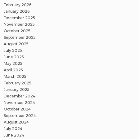
February 2026
January 2026
December 2025
November 2025
October 2025
September 2025
August 2025
July 2025
June 2025
May 2025
April 2025
March 2025
February 2025
January 2025
December 2024
November 2024
October 2024
September 2024
August 2024
July 2024
June 2024