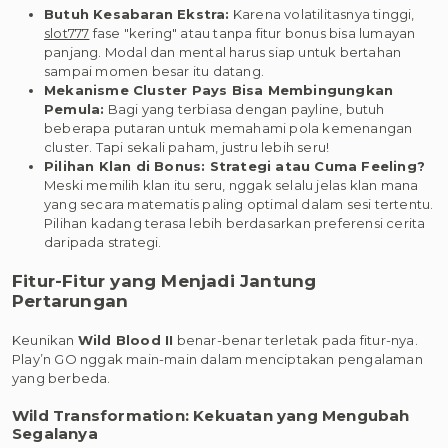
Butuh Kesabaran Ekstra:
Karena volatilitasnya tinggi,
slot777
fase "kering" atau tanpa fitur bonus bisa lumayan
panjang. Modal dan mental harus siap untuk bertahan
sampai momen besar itu datang.
Mekanisme Cluster Pays Bisa Membingungkan
Pemula:
Bagi yang terbiasa dengan payline, butuh
beberapa putaran untuk memahami pola kemenangan
cluster. Tapi sekali paham, justru lebih seru!
Pilihan Klan di Bonus: Strategi atau Cuma Feeling?
Meski memilih klan itu seru, nggak selalu jelas klan mana
yang secara matematis paling optimal dalam sesi tertentu.
Pilihan kadang terasa lebih berdasarkan preferensi cerita
daripada strategi.
Fitur-Fitur yang Menjadi Jantung
Pertarungan
Keunikan
Wild Blood II
benar-benar terletak pada fitur-nya.
Play’n GO nggak main-main dalam menciptakan pengalaman
yang berbeda.
Wild Transformation: Kekuatan yang Mengubah
Segalanya