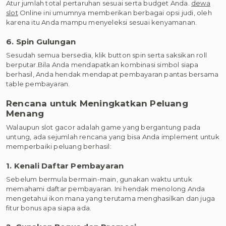
Atur jumlah total pertaruhan sesuai serta budget Anda.
dewa
slot
Online ini umumnya memberikan berbagai opsi judi, oleh
karena itu Anda mampu menyeleksi sesuai kenyamanan.
6. Spin Gulungan
Sesudah semua bersedia, klik button spin serta saksikan roll
berputar.Bila Anda mendapatkan kombinasi simbol siapa
berhasil, Anda hendak mendapat pembayaran pantas bersama
table pembayaran.
Rencana untuk Meningkatkan Peluang
Menang
Walaupun slot gacor adalah game yang bergantung pada
untung, ada sejumlah rencana yang bisa Anda implement untuk
memperbaiki peluang berhasil:
1. Kenali Daftar Pembayaran
Sebelum bermula bermain-main, gunakan waktu untuk
memahami daftar pembayaran. Ini hendak menolong Anda
mengetahui ikon mana yang terutama menghasilkan dan juga
fitur bonus apa siapa ada.