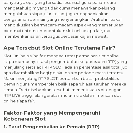
banyaknya opsi yang tersedia, esensial guna paham cara
mengetahui gim yang tidak cuma menawarkan peluang
mengalahkan siapa jujur, tetapi juga menghadiahkan
pengalaman bermain yang menyenangkan. Artikel ini bakal
mendiskusikan bermacam-macam aspek yang memerlukan
dicermati internal menentukan slot online apa fair, dan
memberikan saran terbagus berdasar kajian newest.
Apa Tersebut Slot Online Terutama Fair?
Slot Online paling fair mengacu atas permainan slot online
siapa mempunyai taraf pengembalian ke partisipan (RTP) yang
menjulang serta adil.RTP SLOT adalah persentase asal total judi
apa dikembalikan bagi pelaku dalam periode masa tertentu.
Makin menjulang RTP SLOT, bertambah besar probabilitas
pemain guna memperoleh balik separuh asal taruhan mereka
semua. Dari disebabkan tersebut, menentukan slot dengan
RTP LIVE tinggi ialah gerakan mula-mula dalam mencari slot
online siapa fair.
Faktor-Faktor yang Mempengaruhi
Kebenaran Slot
1. Taraf Pengembalian ke Pemain (RTP)