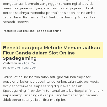
pengetahuan bermain yang nggak tertandingi. Jika Anda
menggali game slot yang memesona dan juga seru, tidak
berada salahnya mencoba permainan slot online Kalamba
Lapis Ulasan Permainan Slot Berbunyi Nyaring. Engkau tak
hendak kecewa!…
Posted in
Slot Thailand
Tagged
slot online
Benefit dan juga Metode Memanfaatkan
Fitur Ganda dalam Slot Online
Spadegaming
Posted on
July 17, 2024
by
Raymond Richardson
Situs Slot online beralih salah satu gim taruhan siapa ter-
populer di kelompok pecinta judi onlen. salah satu penyedia
slot gacor terkenal siapa sering digunakan adalah
Spadegaming. Provider ini terkenal serta berbagai ciri menarik
siapa mampu meningkatkan peluang kemenangan pemain,
tidak benar satunya ialah fitur multiplier.