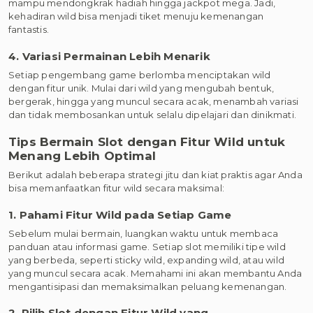
mampu mendongkrak hadiah hingga jackpot mega. Jadi,
kehadiran wild bisa menjadi tiket menuju kemenangan
fantastis.
4. Variasi Permainan Lebih Menarik
Setiap pengembang game berlomba menciptakan wild
dengan fitur unik. Mulai dari wild yang mengubah bentuk,
bergerak, hingga yang muncul secara acak, menambah variasi
dan tidak membosankan untuk selalu dipelajari dan dinikmati.
Tips Bermain Slot dengan Fitur Wild untuk
Menang Lebih Optimal
Berikut adalah beberapa strategi jitu dan kiat praktis agar Anda
bisa memanfaatkan fitur wild secara maksimal:
1. Pahami Fitur Wild pada Setiap Game
Sebelum mulai bermain, luangkan waktu untuk membaca
panduan atau informasi game. Setiap slot memiliki tipe wild
yang berbeda, seperti sticky wild, expanding wild, atau wild
yang muncul secara acak. Memahami ini akan membantu Anda
mengantisipasi dan memaksimalkan peluang kemenangan.
2. Pilih Slot dengan Fitur Wild yang