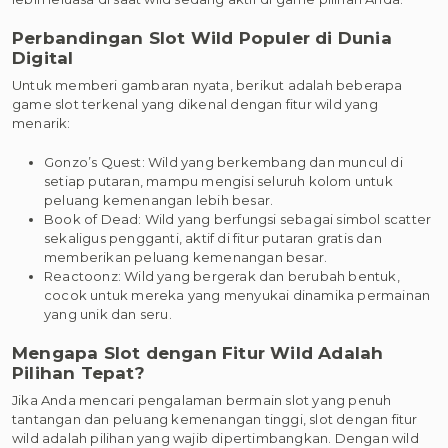
Perbandingan Slot Wild Populer di Dunia
Digital
Untuk memberi gambaran nyata, berikut adalah beberapa
game slot terkenal yang dikenal dengan fitur wild yang
menarik:
Gonzo’s Quest: Wild yang berkembang dan muncul di
setiap putaran, mampu mengisi seluruh kolom untuk
peluang kemenangan lebih besar.
Book of Dead: Wild yang berfungsi sebagai simbol scatter
sekaligus pengganti, aktif di fitur putaran gratis dan
memberikan peluang kemenangan besar.
Reactoonz: Wild yang bergerak dan berubah bentuk,
cocok untuk mereka yang menyukai dinamika permainan
yang unik dan seru.
Mengapa Slot dengan Fitur Wild Adalah
Pilihan Tepat?
Jika Anda mencari pengalaman bermain slot yang penuh
tantangan dan peluang kemenangan tinggi, slot dengan fitur
wild adalah pilihan yang wajib dipertimbangkan. Dengan wild