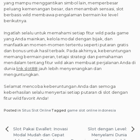
yang mampu menggantikan simbol lain, memperbesar
peluang kemenangan besar, dan menambah sensasi, slot
berbasis wild membawa pengalaman bermain ke level
berikutnya.
Ingatlah selalu untuk memahami setiap fitur wild pada game
yang Anda mainkan, kelola modal dengan bijak, dan
manfaatkan momen-momen tertentu seperti putaran gratis
dan bonus untuk hasil terbaik. Pada akhirnya, keberuntungan
memang bermain peran, tetapi strategi dan pemahaman
mendalam tentang fitur wild akan membuat perjalanan Anda di
dunia
link slot88
jauh lebih menyenangkan dan
menguntungkan.
Selamat mencoba keberuntungan Anda dan semoga
keberhasilan selalu menyertai setiap putaran di slot dengan
fitur wild favorit Anda!
Posted in
Situs Slot Online
Tagged
game slot online indonesia
Post
Slot Pakai Ewallet: Inovasi
Slot dengan Level:
navigation
Modal Mudah dan Cepat
Menyelami Dunia