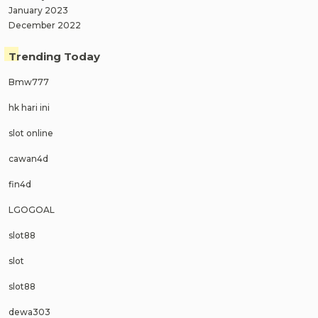
January 2023
December 2022
Trending Today
Bmw777
hk hari ini
slot online
cawan4d
fin4d
LGOGOAL
slot88
slot
slot88
dewa303