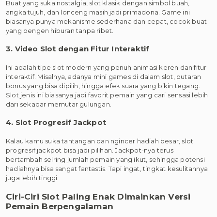
Buat yang suka nostalgia, slot klasik dengan simbol buah,
angka tujuh, dan lonceng masih jadi primadona. Game ini
biasanya punya mekanisme sederhana dan cepat, cocok buat
yang pengen hiburan tanpa ribet.
3. Video Slot dengan Fitur Interaktif
Ini adalah tipe slot modern yang penuh animasi keren dan fitur
interaktif. Misalnya, adanya mini games di dalam slot, putaran
bonus yang bisa dipilih, hingga efek suara yang bikin tegang.
Slot jenis ini biasanya jadi favorit pemain yang cari sensasi lebih
dari sekadar memutar gulungan.
4. Slot Progresif Jackpot
Kalau kamu suka tantangan dan ngincer hadiah besar, slot
progresif jackpot bisa jadi pilihan. Jackpot-nya terus
bertambah seiring jumlah pemain yang ikut, sehingga potensi
hadiahnya bisa sangat fantastis. Tapi ingat, tingkat kesulitannya
juga lebih tinggi.
Ciri-Ciri Slot Paling Enak Dimainkan Versi
Pemain Berpengalaman