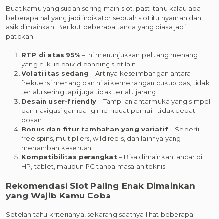
Buat kamu yang sudah sering main slot, pasti tahu kalau ada
beberapa hal yang jadi indikator sebuah slot itu nyaman dan
asik dimainkan. Berikut beberapa tanda yang biasa jadi
patokan:
RTP di atas 95%
– Ini menunjukkan peluang menang
yang cukup baik dibanding slot lain.
Volatilitas sedang
– Artinya keseimbangan antara
frekuensi menang dan nilai kemenangan cukup pas, tidak
terlalu sering tapi juga tidak terlalu jarang.
Desain user-friendly
– Tampilan antarmuka yang simpel
dan navigasi gampang membuat pemain tidak cepat
bosan.
Bonus dan fitur tambahan yang variatif
– Seperti
free spins, multipliers, wild reels, dan lainnya yang
menambah keseruan.
Kompatibilitas perangkat
– Bisa dimainkan lancar di
HP, tablet, maupun PC tanpa masalah teknis.
Rekomendasi Slot Paling Enak Dimainkan
yang Wajib Kamu Coba
Setelah tahu kriterianya, sekarang saatnya lihat beberapa