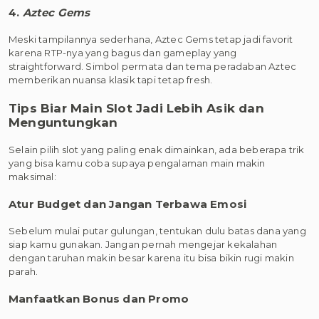
4.
Aztec Gems
Meski tampilannya sederhana, Aztec Gems tetap jadi favorit
karena RTP-nya yang bagus dan gameplay yang
straightforward. Simbol permata dan tema peradaban Aztec
memberikan nuansa klasik tapi tetap fresh.
Tips Biar Main Slot Jadi Lebih Asik dan
Menguntungkan
Selain pilih slot yang paling enak dimainkan, ada beberapa trik
yang bisa kamu coba supaya pengalaman main makin
maksimal:
Atur Budget dan Jangan Terbawa Emosi
Sebelum mulai putar gulungan, tentukan dulu batas dana yang
siap kamu gunakan. Jangan pernah mengejar kekalahan
dengan taruhan makin besar karena itu bisa bikin rugi makin
parah.
Manfaatkan Bonus dan Promo