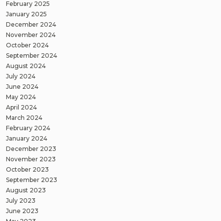
February 2025
January 2025
December 2024
November 2024
October 2024
September 2024
August 2024
July 2024
June 2024
May 2024
April 2024
March 2024
February 2024
January 2024
December 2023
November 2023
October 2023
September 2023
August 2023
July 2023
June 2023