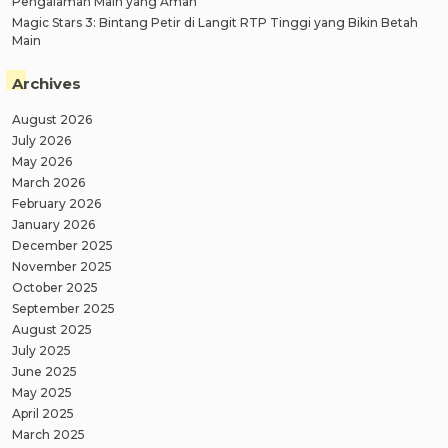
Pengalaman Main yang Aman
Magic Stars 3: Bintang Petir di Langit RTP Tinggi yang Bikin Betah
Main
Archives
August 2026
July 2026
May 2026
March 2026
February 2026
January 2026
December 2025
November 2025
October 2025
September 2025
August 2025
July 2025
June 2025
May 2025
April 2025
March 2025