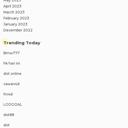
May 2023
April 2023
March 2023
February 2023
January 2023
December 2022
Trending Today
Bmw777
hk hari ini
slot online
cawan4d
fin4d
LGOGOAL
slot88
slot