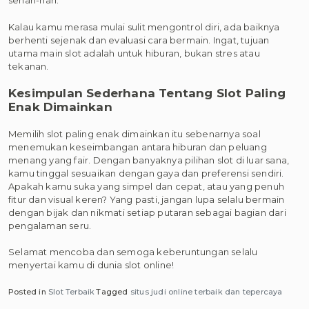
sehari-hari.
Kalau kamu merasa mulai sulit mengontrol diri, ada baiknya
berhenti sejenak dan evaluasi cara bermain. Ingat, tujuan
utama main slot adalah untuk hiburan, bukan stres atau
tekanan.
Kesimpulan Sederhana Tentang Slot Paling
Enak Dimainkan
Memilih slot paling enak dimainkan itu sebenarnya soal
menemukan keseimbangan antara hiburan dan peluang
menang yang fair. Dengan banyaknya pilihan slot di luar sana,
kamu tinggal sesuaikan dengan gaya dan preferensi sendiri.
Apakah kamu suka yang simpel dan cepat, atau yang penuh
fitur dan visual keren? Yang pasti, jangan lupa selalu bermain
dengan bijak dan nikmati setiap putaran sebagai bagian dari
pengalaman seru.
Selamat mencoba dan semoga keberuntungan selalu
menyertai kamu di dunia slot online!
Posted in
Slot Terbaik
Tagged
situs judi online terbaik dan tepercaya