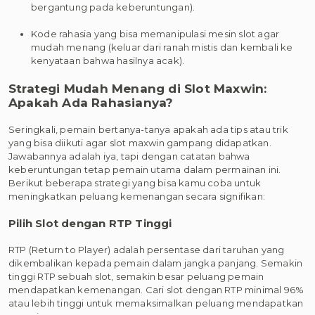
bergantung pada keberuntungan).
Kode rahasia yang bisa memanipulasi mesin slot agar
mudah menang (keluar dari ranah mistis dan kembali ke
kenyataan bahwa hasilnya acak).
Strategi Mudah Menang di Slot Maxwin:
Apakah Ada Rahasianya?
Seringkali, pemain bertanya-tanya apakah ada tips atau trik
yang bisa diikuti agar slot maxwin gampang didapatkan.
Jawabannya adalah iya, tapi dengan catatan bahwa
keberuntungan tetap pemain utama dalam permainan ini.
Berikut beberapa strategi yang bisa kamu coba untuk
meningkatkan peluang kemenangan secara signifikan:
Pilih Slot dengan RTP Tinggi
RTP (Return to Player) adalah persentase dari taruhan yang
dikembalikan kepada pemain dalam jangka panjang. Semakin
tinggi RTP sebuah slot, semakin besar peluang pemain
mendapatkan kemenangan. Cari slot dengan RTP minimal 96%
atau lebih tinggi untuk memaksimalkan peluang mendapatkan