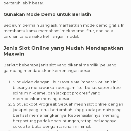
bertaruh lebih besar.
Gunakan Mode Demo untuk Berlatih
Sebelum bermain uang asli, manfaatkan mode demo gratis. Ini
membantu kamu memahami mekanisme, fitur, dan pola
taruhan tanpa risiko kehilangan modal.
Jenis Slot Online yang Mudah Mendapatkan
Maxwin
Berikut beberapa jenis slot yang dikenal memiliki peluang
gampang mendapatkan kemenangan besar:
Slot Video dengan Fitur Bonus Melimpah: Slot jenis ini
biasanya menawarkan beragam fitur bonus seperti free
spins, mini-game, dan jackpot progresif yang
memudahkan menang besar.
Slot Jackpot Progresif: Sebuah mesin slot online dengan
jackpot yang terus bertambah hingga ada pemain yang
berhasil memenangkannya. Keberhasilannya memang
bergantung pada keberuntungan, tetapi peluangnya
cukup terbuka dengan taruhan minimal.