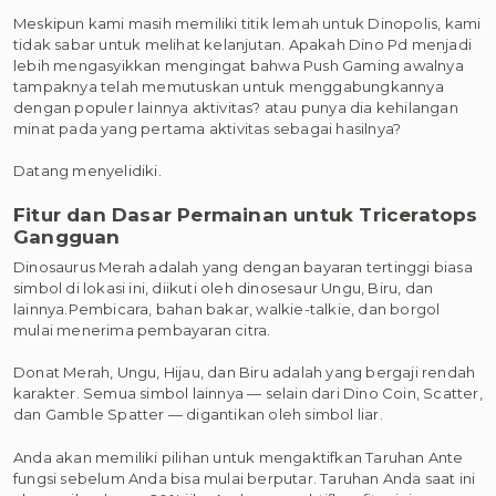
Meskipun kami masih memiliki titik lemah untuk Dinopolis, kami
tidak sabar untuk melihat kelanjutan. Apakah Dino Pd menjadi
lebih mengasyikkan mengingat bahwa Push Gaming awalnya
tampaknya telah memutuskan untuk menggabungkannya
dengan populer lainnya aktivitas? atau punya dia kehilangan
minat pada yang pertama aktivitas sebagai hasilnya?
Datang menyelidiki.
Fitur dan Dasar Permainan untuk Triceratops
Gangguan
Dinosaurus Merah adalah yang dengan bayaran tertinggi biasa
simbol di lokasi ini, diikuti oleh dinosesaur Ungu, Biru, dan
lainnya.Pembicara, bahan bakar, walkie-talkie, dan borgol
mulai menerima pembayaran citra.
Donat Merah, Ungu, Hijau, dan Biru adalah yang bergaji rendah
karakter. Semua simbol lainnya — selain dari Dino Coin, Scatter,
dan Gamble Spatter — digantikan oleh simbol liar.
Anda akan memiliki pilihan untuk mengaktifkan Taruhan Ante
fungsi sebelum Anda bisa mulai berputar. Taruhan Anda saat ini