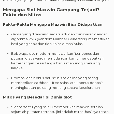
Mengapa Slot Maxwin Gampang Terjadi?
Fakta dan Mitos
Fakta-Fakta Mengapa Maxwin Bisa Didapatkan
Game yang dirancang secara adil dan transparan dengan
algoritma RNG (Random Number Generator), memastikan
hasil yang acak dan tidak bisa dimanipulasi.
Beberapa slot modern menawarkan fitur bonus dan
putaran gratis yang memudahkan kamu mendapatkan
kemenangan besar tanpa harus menunggu peluang
langka.
Promosi dan bonus dari situs slot online yang sering
memberikan cashback, free spins, atau bonus deposit
meningkatkan peluang menang secara keseluruhan.
Mitos yang Beredar di Dunia Slot
Slot tertentu yang selalu memberikan maxwin setelah
sejumlah putaran tertentu (ini adalah mitos, hasilnya tetap