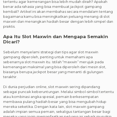
tertentu agar kemenangan bisa lebih mudah diraih? Apakah
benar ada rahasia yang bisa membuat jackpot gampang
kembali? Artikel ini akan membahas secara mendalam tentang
bagaimana kamu bisa meningkatkan peluang menang di slot
maxwin dan menangkan hadiah besar dengan lebih simpel dan
praktis.
Apa Itu Slot Maxwin dan Mengapa Semakin
Dicari?
Sebelum menyelami strategi dan tips agar slot maxwin
gampang diperoleh, penting untuk memahami apa
sebenarnya slot maxwin itu. Istilah “maxwin” merujuk pada
kemenangan maksimal yang bisa diperoleh dari mesin slot,
biasanya berupa jackpot besar yang menanti di gulungan
terakhir.
Di dunia perjudian online, slot maxwin sering dipandang
sebagai puncak keberuntungan. Melalui simbol-simbol tertentu
atau kombinasi angka spesial, pemain berkesempatan
membawa pulang hadiah besar yang bisa mengubah hidup
mereka seketika. Dengan kata lain, slot maxwin gampang
adalah impian semua pemain, sekaligus tantangan besar bagi
mereka yang ingin memanfaatkan peluang ini sebaik mungkin.