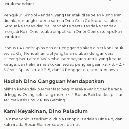
untuk mendarat.
Pengukur Simbol Rendah, yang terletak di sebelah kumparan
didirikan, mungkin berisi semua Dino Coin Collector karakter.
Semua keadaan dari gaji rendah tertentu tanda kehendak
menjadi Koin Dino ketika empat koin Dinor Coin dikumpulkan
untuk itu.
Bonus + 4 Gratis Spins dan x2 Pengganda akan diberikan untuk
setiap Gaji Rendah simbol yang telah diubah dengan cara
ini.Yang baru direduksi simbol pembayaran untuk yang kedua,
ketiga, dan kelima melakukan setiap penghargaan x3, + 3, + 2, +
3 Gratis Spins, serta X3, 5, dan 10 Pengganda, kedua-duanya.
Hadiah Dino Gangguan Mendapatkan
pilihan kehendak bermanfaat bagi mereka yang tidak berada
di Inggris. Orang sekarang memiliki 4 Bonus Beli berikut pilihan
Terima kasih untuk Push Gaming.
Kami Keyakinan, Dino Paladium
Lain menghibur terlihat di dunia Dinopolis adalah Dine Pd, dan
kali ini ada Besar Elemen seperti bambu.