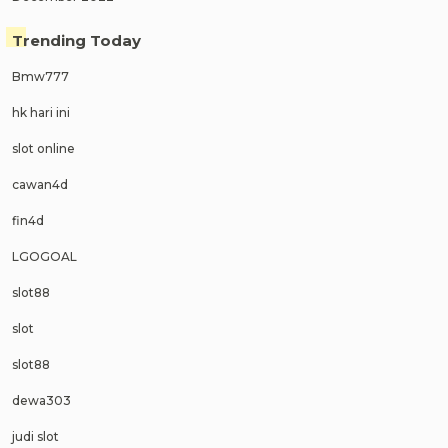
Trending Today
Bmw777
hk hari ini
slot online
cawan4d
fin4d
LGOGOAL
slot88
slot
slot88
dewa303
judi slot