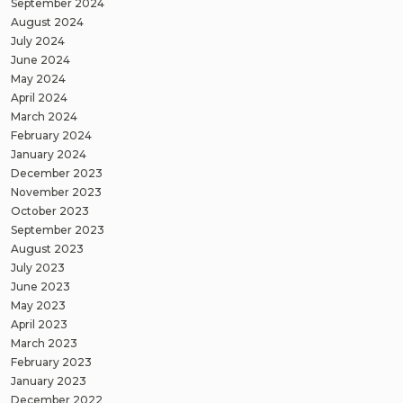
September 2024
August 2024
July 2024
June 2024
May 2024
April 2024
March 2024
February 2024
January 2024
December 2023
November 2023
October 2023
September 2023
August 2023
July 2023
June 2023
May 2023
April 2023
March 2023
February 2023
January 2023
December 2022