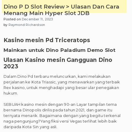
Dino P D Slot Review > Ulasan Dan Cara
Menang Main Hyper Slot JDB
Posted on
December 11, 2023
by
Raymond Richardson
Kasino mesin Pd Triceratops
Mainkan untuk Dino Paladium Demo Slot
Ulasan Kasino mesin Gangguan Dino
2023
Dalam Dino Pd terbaru meluncurkan, kami melakukan
perjalanan ke Kota Triassic, yang menawarkan yang terbaik
Rex kasino, untuk menghadapi yang besar ular penegakan
hukum.
SEBUAH kasino mesin dengan 90-an Layar tampilan tema
bernama Dinopolis dirilis pada tahun 2021, dan game itu
ternyata menarik. Bagaimana dengan yang begitu terkenal
naga pengunjung?Yang fiksi versi Vegas terlihat lebih baik
daripada Kota Sin yang asli.