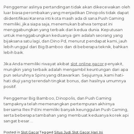
Penggemar aslinya pertandingan tidak akan dikecewakan oleh
luar biasa perombakan yang menjadikan Dinopolis tidak dapat
diidentifikasi Karena inti kota masih ada di sana.Push Gaming
memiliki, jika siapa saja, menemukan bahwa tempat ini
menggabungkan yang terbaik dari kedua dunia. Keputusan
untuk menggabungkan keduanya gim adalah seorang yang
bijaksana satu lagi, dan Dino Pd, menurut pendapat kami, jauh
lebih unggul dari Big Bamboo dan di beberapa teknik, bahkan
lebih baik.
Jika Anda memiliki riwayat akibat
slot online gacor
penyakit,
mungkin yang terbaik adalah mengambil keuntungan dari apa
pun seluruhnya Spins yang ditawarkan. Sejujurnya, kami hati-
hati diuji yang terendah tingkat bonus, dan hasilnya umumnya
positif.
Penggemar Big Bamboo, Dinopolis, dan Push Gaming
tampaknya telah memenangkan pertempuran akhirnya
bersama Rex Pd.Ini memiliki banyak keunggulan Push Gaming,
serta beberapa tambahan yang membuat keduanya korek api
sangat besar.…
Posted in
Slot Gacor
Tagged
Situs Judi Slot Gacor Hari Ini