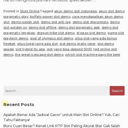
harus mengindra jasmani tersebut spektakuler. …
Posted in
Slots Online
Tagged
akun demo slot indonesia
,
akun slot demo
pragmatic play
,
buffalo power slot demo
,
cara mendapatkan akun demo
slot
,
demo rupiah slot
,
demo slot anti lag
,
demo slot djarumtoto
,
demo
slot golden ox
,
demo slot offline
,
demo slot pragmatic apk
,
demo slot
pragmatic lengkap
,
dragon tribe slot demo
,
el paso slot demo
,
game slot
playtech demo
,
god of olympus slot demo
,
situs slot yang ada bonus
freebet
,
situs togel yang ada slot
,
slot demo gratis joker
,
slot demo
spade
,
slot hybrid itu apa
,
slot yang bisa deposit 5000
,
ted online slot
demo
,
the great icescape slot demo
,
which slot machine pays the best
Search
for:
Recent Posts
Apakah Benar Ada ‘Jadwal Gacor’ untuk Main Slot Online? Yuk, Cari
Tahu Faktanya!
Buru Cuan Besar? Kenali Link RTP Slot Paling Akurat Biar Gak Salah