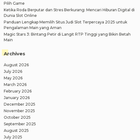
Pilih Game
Ketika Roda Berputar dan Stres Berkurang: Mencari Hiburan Digital di
Dunia Slot Online
Panduan Lengkap Memilih Situs Judi Slot Terpercaya 2025 untuk
Pengalaman Main yang Aman
Magic Stars 3: Bintang Petir di Langit RTP Tinggi yang Bikin Betah
Main
Archives
August 2026
July 2026
May 2026
March 2026
February 2026
January 2026
December 2025
November 2025
October 2025
September 2025
August 2025
July 2025