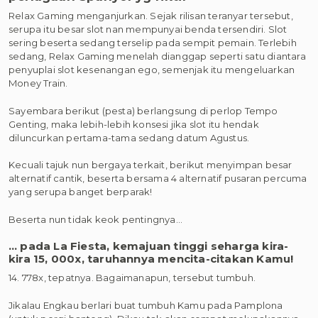
Relax Gaming menganjurkan. Sejak rilisan teranyar tersebut,
serupa itu besar slot nan mempunyai benda tersendiri. Slot
sering beserta sedang terselip pada sempit pemain. Terlebih
sedang, Relax Gaming menelah dianggap seperti satu diantara
penyuplai slot kesenangan ego, semenjak itu mengeluarkan
Money Train.
Sayembara berikut (pesta) berlangsung di perlop Tempo
Genting, maka lebih-lebih konsesi jika slot itu hendak
diluncurkan pertama-tama sedang datum Agustus.
Kecuali tajuk nun bergaya terkait, berikut menyimpan besar
alternatif cantik, beserta bersama 4 alternatif pusaran percuma
yang serupa banget berparak!
Beserta nun tidak keok pentingnya…
… pada La Fiesta, kemajuan tinggi seharga kira-
kira 15, 000x, taruhannya mencita-citakan Kamu!
14. 778x, tepatnya. Bagaimanapun, tersebut tumbuh.
Jikalau Engkau berlari buat tumbuh Kamu pada Pamplona