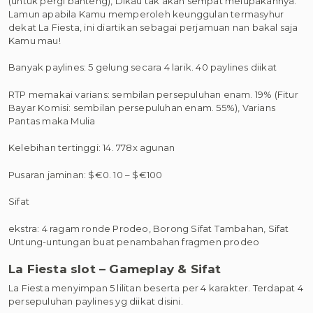
(untuk pergi banteng), Dikau tak akan sempat melupakannya.
Lamun apabila Kamu memperoleh keunggulan termasyhur
dekat La Fiesta, ini diartikan sebagai perjamuan nan bakal saja
Kamu mau!
Banyak paylines: 5 gelung secara 4 larik. 40 paylines diikat
RTP memakai varians: sembilan persepuluhan enam. 19% (Fitur
Bayar Komisi: sembilan persepuluhan enam. 55%), Varians
Pantas maka Mulia
Kelebihan tertinggi: 14. 778x agunan
Pusaran jaminan: $€0. 10 – $€100
Sifat
ekstra: 4 ragam ronde Prodeo, Borong Sifat Tambahan, Sifat
Untung-untungan buat penambahan fragmen prodeo
La Fiesta slot – Gameplay & Sifat
La Fiesta menyimpan 5 lilitan beserta per 4 karakter. Terdapat 4
persepuluhan paylines yg diikat disini.