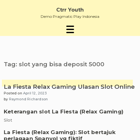
Skip
to
Ctrr Youth
content
Demo Pragmatic Play Indonesia
Tag:
slot yang bisa deposit 5000
La Fiesta Relax Gaming Ulasan Slot Online
Posted on
April 12, 2023
by
Raymond Richardson
Keterangan slot La Fiesta (Relax Gaming)
Slot
La Fiesta (Relax Gaming): Slot bertajuk
perlagaan Spanyol yg fiktif