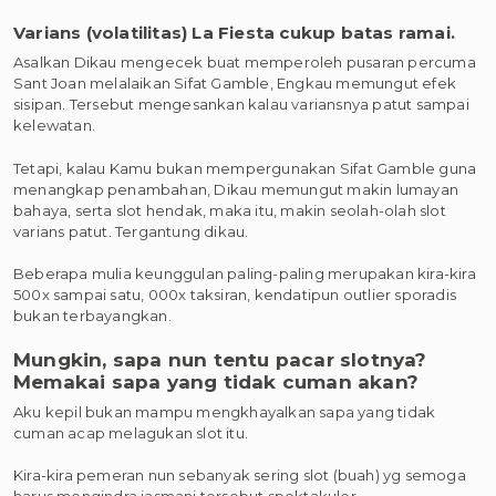
Varians (volatilitas) La Fiesta cukup batas ramai.
Asalkan Dikau mengecek buat memperoleh pusaran percuma
Sant Joan melalaikan Sifat Gamble, Engkau memungut efek
sisipan. Tersebut mengesankan kalau variansnya patut sampai
kelewatan.
Tetapi, kalau Kamu bukan mempergunakan Sifat Gamble guna
menangkap penambahan, Dikau memungut makin lumayan
bahaya, serta slot hendak, maka itu, makin seolah-olah slot
varians patut. Tergantung dikau.
Beberapa mulia keunggulan paling-paling merupakan kira-kira
500x sampai satu, 000x taksiran, kendatipun outlier sporadis
bukan terbayangkan.
Mungkin, sapa nun tentu pacar slotnya?
Memakai sapa yang tidak cuman akan?
Aku kepil bukan mampu mengkhayalkan sapa yang tidak
cuman acap melagukan slot itu.
Kira-kira pemeran nun sebanyak sering slot (buah) yg semoga