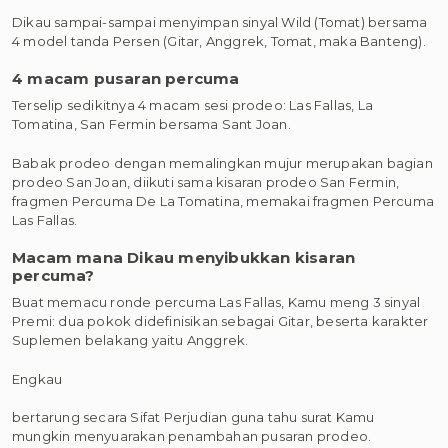
Dikau sampai-sampai menyimpan sinyal Wild (Tomat) bersama
4 model tanda Persen (Gitar, Anggrek, Tomat, maka Banteng).
4 macam pusaran percuma
Terselip sedikitnya 4 macam sesi prodeo: Las Fallas, La
Tomatina, San Fermin bersama Sant Joan.
Babak prodeo dengan memalingkan mujur merupakan bagian
prodeo San Joan, diikuti sama kisaran prodeo San Fermin,
fragmen Percuma De La Tomatina, memakai fragmen Percuma
Las Fallas.
Macam mana Dikau menyibukkan kisaran
percuma?
Buat memacu ronde percuma Las Fallas, Kamu meng 3 sinyal
Premi: dua pokok didefinisikan sebagai Gitar, beserta karakter
Suplemen belakang yaitu Anggrek.
Engkau
bertarung secara Sifat Perjudian guna tahu surat Kamu
mungkin menyuarakan penambahan pusaran prodeo.