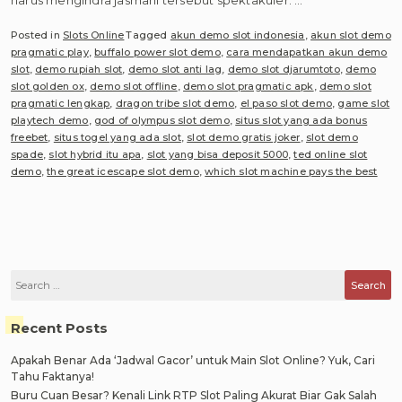
harus mengindra jasmani tersebut spektakuler. …
Posted in
Slots Online
Tagged
akun demo slot indonesia
,
akun slot demo
pragmatic play
,
buffalo power slot demo
,
cara mendapatkan akun demo
slot
,
demo rupiah slot
,
demo slot anti lag
,
demo slot djarumtoto
,
demo
slot golden ox
,
demo slot offline
,
demo slot pragmatic apk
,
demo slot
pragmatic lengkap
,
dragon tribe slot demo
,
el paso slot demo
,
game slot
playtech demo
,
god of olympus slot demo
,
situs slot yang ada bonus
freebet
,
situs togel yang ada slot
,
slot demo gratis joker
,
slot demo
spade
,
slot hybrid itu apa
,
slot yang bisa deposit 5000
,
ted online slot
demo
,
the great icescape slot demo
,
which slot machine pays the best
Search
for:
Recent Posts
Apakah Benar Ada ‘Jadwal Gacor’ untuk Main Slot Online? Yuk, Cari
Tahu Faktanya!
Buru Cuan Besar? Kenali Link RTP Slot Paling Akurat Biar Gak Salah