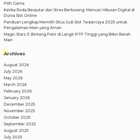
Pilih Game
Ketika Roda Berputar dan Stres Berkurang: Mencari Hiburan Digital di
Dunia Slot Online
Panduan Lengkap Memilih Situs Judi Slot Terpercaya 2025 untuk
Pengalaman Main yang Aman
Magic Stars 3: Bintang Petir di Langit RTP Tinggi yang Bikin Betah
Main
Archives
August 2026
July 2026
May 2026
March 2026
February 2026
January 2026
December 2025
November 2025
October 2025
September 2025
August 2025
July 2025