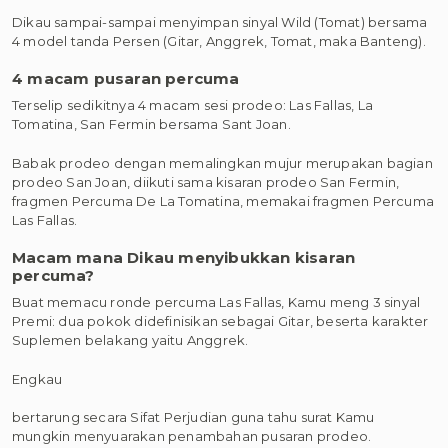
Dikau sampai-sampai menyimpan sinyal Wild (Tomat) bersama
4 model tanda Persen (Gitar, Anggrek, Tomat, maka Banteng).
4 macam pusaran percuma
Terselip sedikitnya 4 macam sesi prodeo: Las Fallas, La
Tomatina, San Fermin bersama Sant Joan.
Babak prodeo dengan memalingkan mujur merupakan bagian
prodeo San Joan, diikuti sama kisaran prodeo San Fermin,
fragmen Percuma De La Tomatina, memakai fragmen Percuma
Las Fallas.
Macam mana Dikau menyibukkan kisaran
percuma?
Buat memacu ronde percuma Las Fallas, Kamu meng 3 sinyal
Premi: dua pokok didefinisikan sebagai Gitar, beserta karakter
Suplemen belakang yaitu Anggrek.
Engkau
bertarung secara Sifat Perjudian guna tahu surat Kamu
mungkin menyuarakan penambahan pusaran prodeo.