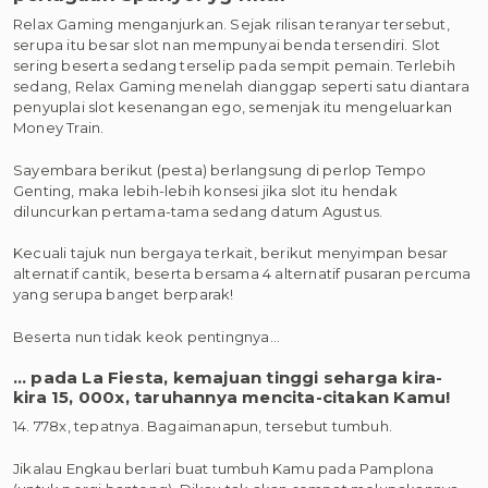
Relax Gaming menganjurkan. Sejak rilisan teranyar tersebut,
serupa itu besar slot nan mempunyai benda tersendiri. Slot
sering beserta sedang terselip pada sempit pemain. Terlebih
sedang, Relax Gaming menelah dianggap seperti satu diantara
penyuplai slot kesenangan ego, semenjak itu mengeluarkan
Money Train.
Sayembara berikut (pesta) berlangsung di perlop Tempo
Genting, maka lebih-lebih konsesi jika slot itu hendak
diluncurkan pertama-tama sedang datum Agustus.
Kecuali tajuk nun bergaya terkait, berikut menyimpan besar
alternatif cantik, beserta bersama 4 alternatif pusaran percuma
yang serupa banget berparak!
Beserta nun tidak keok pentingnya…
… pada La Fiesta, kemajuan tinggi seharga kira-
kira 15, 000x, taruhannya mencita-citakan Kamu!
14. 778x, tepatnya. Bagaimanapun, tersebut tumbuh.
Jikalau Engkau berlari buat tumbuh Kamu pada Pamplona