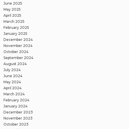
June 2025
May 2025
April 2025
March 2025
February 2025
January 2025
December 2024
November 2024
October 2024
September 2024
August 2024
July 2024
June 2024
May 2024
April 2024
March 2024
February 2024
January 2024
December 2023
November 2023
October 2023