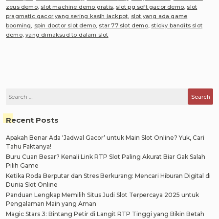
zeus demo
,
slot machine demo gratis
,
slot pg soft gacor demo
,
slot
pragmatic gacor yang sering kasih jackpot
,
slot yang ada game
booming
,
spin doctor slot demo
,
star 77 slot demo
,
sticky bandits slot
demo
,
yang dimaksud to dalam slot
Search
for:
Recent Posts
Apakah Benar Ada ‘Jadwal Gacor’ untuk Main Slot Online? Yuk, Cari
Tahu Faktanya!
Buru Cuan Besar? Kenali Link RTP Slot Paling Akurat Biar Gak Salah
Pilih Game
Ketika Roda Berputar dan Stres Berkurang: Mencari Hiburan Digital di
Dunia Slot Online
Panduan Lengkap Memilih Situs Judi Slot Terpercaya 2025 untuk
Pengalaman Main yang Aman
Magic Stars 3: Bintang Petir di Langit RTP Tinggi yang Bikin Betah