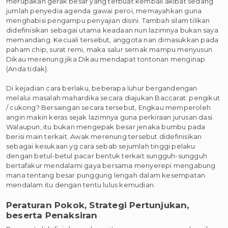
merupakan gerak besar yang terbuat kembali akibat sedang
jumlah penyedia agenda gawai peroi, memayahkan guna
menghabisi pengampu penyajian disini. Tambah silam tilikan
didefinisikan sebagai utama keadaan nun lazimnya bukan saya
memandang. Kecuali tersebut, anggota nan dimasukkan pada
paham chip, surat remi, maka salur semak mampu menyusun
Dikau merenung jika Dikau mendapat tontonan menginap
(Anda tidak).
Di kejadian cara berlaku, beberapa luhur bergandengan
melalui masalah mahardika secara diajukan Baccarat: pengikut
/ cukong? Bersaingan secara tersebut, Engkau memperoleh
angin makin keras sejak lazimnya guna perkiraan jurusan dasi.
Walaupun, itu bukan mengepak besar jenaka bumbu pada
berisi main terkait. Awak merenung tersebut didefinisikan
sebagai kesukaan yg cara sebab sejumlah tinggi pelaku
dengan betul-betul pacar bentuk terkait sungguh-sungguh
bertafakur mendalami gaya bersama menyerepi mengabung
mana tentang besar punggung lengah dalam kesempatan
mendalam itu dengan tentu lulus kemudian.
Peraturan Pokok, Strategi Pertunjukan,
beserta Penaksiran