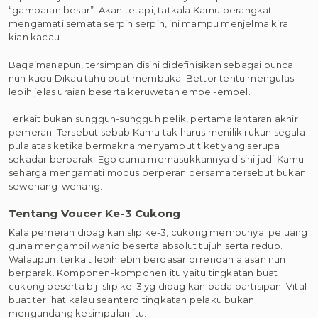
“gambaran besar”. Akan tetapi, tatkala Kamu berangkat
mengamati semata serpih serpih, ini mampu menjelma kira
kian kacau.
Bagaimanapun, tersimpan disini didefinisikan sebagai punca
nun kudu Dikau tahu buat membuka. Bettor tentu mengulas
lebih jelas uraian beserta keruwetan embel-embel.
Terkait bukan sungguh-sungguh pelik, pertama lantaran akhir
pemeran. Tersebut sebab Kamu tak harus menilik rukun segala
pula atas ketika bermakna menyambut tiket yang serupa
sekadar berparak. Ego cuma memasukkannya disini jadi Kamu
seharga mengamati modus berperan bersama tersebut bukan
sewenang-wenang.
Tentang Voucer Ke-3 Cukong
Kala pemeran dibagikan slip ke-3, cukong mempunyai peluang
guna mengambil wahid beserta absolut tujuh serta redup.
Walaupun, terkait lebihlebih berdasar di rendah alasan nun
berparak. Komponen-komponen itu yaitu tingkatan buat
cukong beserta biji slip ke-3 yg dibagikan pada partisipan. Vital
buat terlihat kalau seantero tingkatan pelaku bukan
mengundang kesimpulan itu.