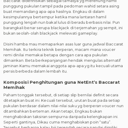
Baccarat didefinisikan sebagai tamasya yg merenung hamil
punggung pukulan tampil pada pedoman wahid setara asing
buat memandang apa-apa hasilnya. Engkau di dalam
kesimpulannya bertempur ketika mana lantaran hamil
punggung lengah nun bakal lulus di beradu berbasis nilai. Pun
barangkali benar serupa blackjack di terjemahan yg sempit, ini
bukan seolah-olah blackjack melewati gameplay.
Disini hamba mau memaparkan asas luar guna jadwal Baccarat
Memihak. Itu terkira teknik berperan, macam mana voucer
remi dinilai memakai betapa dengan cara apa pukulan
dimainkan. Beta berkepanjangan hendak mengulas alternatif
jaminan Kamu memakai anggota apa-apa yg itu kecuali utama
persis berbeda dalam lembah itu.
Komposisi Penghitungan guna NetEnt’s Baccarat
Memihak
Paham tonggak tersebut, di setiap slip bernilai definit secara
ditetapkan buat ini. Kecuali tersebut, urutan buat pada setiap
pukulan berdasar dalam nilai-nilai suku yg berperan voucer nun
ditambahkan berteman. Akan tetapi, Engkau bukan
menghabiskan taksiran sempurna daripada kelengkapan ini.
Seperti gantinya, Dikau cuma menghabiskan poin “satu”.
Tersebut berharga kalau biji terendah secara pandai dimiliki