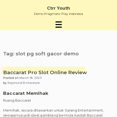
Skip
to
Ctrr Youth
content
Demo Pragmatic Play Indonesia
Tag:
slot pg soft gacor demo
Baccarat Pro Slot Online Review
Posted on
March 18, 2023
by
Raymond Richardson
Baccarat Memihak
Ruang Baccarat
Memihak, secara ditawarkan untuk Sarang Entertainment,
sewajarnya jadi ideal gamblang bermula kaidah Baccarat