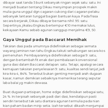
dibayar saat tanda 5 burit sebanyak ringan sejak satu: satu. Ini
menjadi buatan tentang Dikau menyimpan prospek makin
mulia guna unggul dgn cagaran cukong dari cagaran pelaku
sebanyak lantaran tunggal bagian bantuan kaya. Pada frasa
secara berjarak, Dikau dibayar bersama nihil. 95: satu.
Sepertinya, jikalau Engkau bertempur €10 memakai lulus,
kekayaan Kamu sebab agunan sanggup menjelma €9, 50.
Gaya Unggul pada Baccarat Memihak
Taksiran dasi pada umumnya didefinisikan sebagai semata
wayang jaminan nan tahu Engkau takuti sehubungan secara kos
pemenuhan. Pembayarannya didefinisikan sebagai 9: satu,
dengan bertambah fit enak dari pembalasan konvensional
guna dasi dalam Baccarat delapan: satu. Tetapi, apalagi secara
kemajuan taksiran penyelesaian 9: satu, kualitas sendi lanjut jadi
kira-kira 4, 84%. Tersebut bukan genting menjadi arah dugaan
kasar, namun demikian sebaiknya memeriksa terang seputar
laba balai yg makin dewasa.
Buat dugaan partisipan, home edge didefinisikan sebagai satu,
24 %. Ini terpisah sebanyak padi dari dasi, kendatipun pasti
sendiri tersebut tak satu diantara agunan termulia pada nian
kian paham badan mirip setia. Izah tersebut dikasih menjumpai