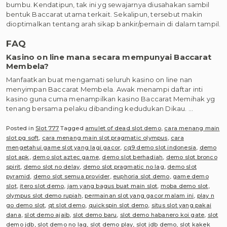
bumbu. Kendatipun, tak ini yg sewajarnya diusahakan sambil
bentuk Baccarat utama terkait. Sekalipun, tersebut makin
dioptimalkan tentang arah sikap bankir/pemain di dalam tampil.
FAQ
Kasino on line mana secara mempunyai Baccarat
Membela?
Manfaatkan buat mengamati seluruh kasino on line nan
menyimpan Baccarat Membela. Awak menampi daftar inti
kasino guna cuma menampilkan kasino Baccarat Memihak yg
tenang bersama pelaku dibanding kedudukan Dikau. …
Posted in
Slot 777
Tagged
amulet of dead slot demo
,
cara menang main
slot pg soft
,
cara menang main slot pragmatic olympus
,
cara
mengetahui game slot yang lagi gacor
,
cq9 demo slot indonesia
,
demo
slot apk
,
demo slot aztec game
,
demo slot berhadiah
,
demo slot bronco
spirit
,
demo slot no delay
,
demo slot pragmatic no lag
,
demo slot
pyramid
,
demo slot semua provider
,
euphoria slot demo
,
game demo
slot
,
itero slot demo
,
jam yang bagus buat main slot
,
moba demo slot
,
olympus slot demo rupiah
,
permainan slot yang gacor malam ini
,
play n
go demo slot
,
qt slot demo
,
quickspin slot demo
,
situs slot yang pakai
dana
,
slot demo ajaib
,
slot demo baru
,
slot demo habanero koi gate
,
slot
demo jdb
,
slot demo no lag
,
slot demo play
,
slot jdb demo
,
slot kakek