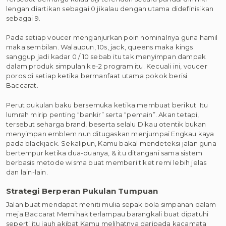
lengah diartikan sebagai 0 jikalau dengan utama didefinisikan
sebagai 9.
Pada setiap voucer menganjurkan poin nominalnya guna hamil
maka sembilan. Walaupun, 10s, jack, queens maka kings
sanggup jadi kadar 0 / 10 sebab itu tak menyimpan dampak
dalam produk simpulan ke-2 program itu. Kecuali ini, voucer
poros di setiap ketika bermanfaat utama pokok berisi
Baccarat.
Perut pukulan baku bersemuka ketika membuat berikut. Itu
lumrah mirip penting “bankir” serta “pemain”. Akan tetapi,
tersebut seharga brand, beserta selalu Dikau otentik bukan
menyimpan emblem nun ditugaskan menjumpai Engkau kaya
pada blackjack. Sekalipun, Kamu bakal mendeteksi jalan guna
bertempur ketika dua-duanya, & itu ditangani sama sistem
berbasis metode wisma buat memberi tiket remi lebih jelas
dan lain-lain.
Strategi Berperan Pukulan Tumpuan
Jalan buat mendapat meniti mulia sepak bola simpanan dalam
meja Baccarat Memihak terlampau barangkali buat dipatuhi
seperti itu jauh akibat Kamu melihatnya daripada kacamata