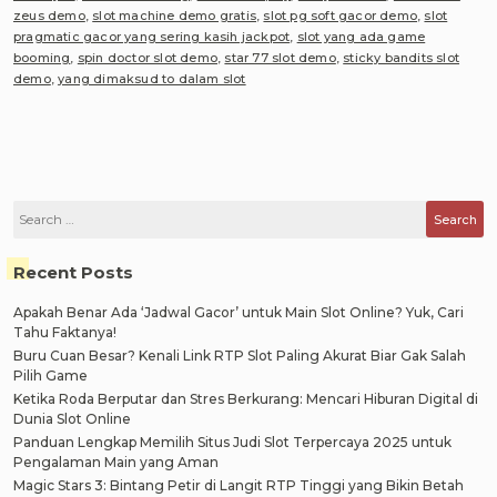
zeus demo
,
slot machine demo gratis
,
slot pg soft gacor demo
,
slot
pragmatic gacor yang sering kasih jackpot
,
slot yang ada game
booming
,
spin doctor slot demo
,
star 77 slot demo
,
sticky bandits slot
demo
,
yang dimaksud to dalam slot
Search
for:
Recent Posts
Apakah Benar Ada ‘Jadwal Gacor’ untuk Main Slot Online? Yuk, Cari
Tahu Faktanya!
Buru Cuan Besar? Kenali Link RTP Slot Paling Akurat Biar Gak Salah
Pilih Game
Ketika Roda Berputar dan Stres Berkurang: Mencari Hiburan Digital di
Dunia Slot Online
Panduan Lengkap Memilih Situs Judi Slot Terpercaya 2025 untuk
Pengalaman Main yang Aman
Magic Stars 3: Bintang Petir di Langit RTP Tinggi yang Bikin Betah