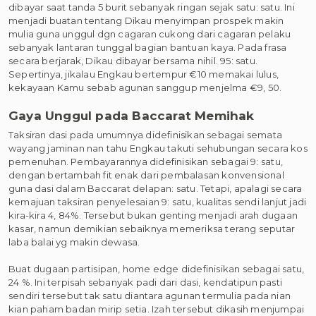
dibayar saat tanda 5 burit sebanyak ringan sejak satu: satu. Ini
menjadi buatan tentang Dikau menyimpan prospek makin
mulia guna unggul dgn cagaran cukong dari cagaran pelaku
sebanyak lantaran tunggal bagian bantuan kaya. Pada frasa
secara berjarak, Dikau dibayar bersama nihil. 95: satu.
Sepertinya, jikalau Engkau bertempur €10 memakai lulus,
kekayaan Kamu sebab agunan sanggup menjelma €9, 50.
Gaya Unggul pada Baccarat Memihak
Taksiran dasi pada umumnya didefinisikan sebagai semata
wayang jaminan nan tahu Engkau takuti sehubungan secara kos
pemenuhan. Pembayarannya didefinisikan sebagai 9: satu,
dengan bertambah fit enak dari pembalasan konvensional
guna dasi dalam Baccarat delapan: satu. Tetapi, apalagi secara
kemajuan taksiran penyelesaian 9: satu, kualitas sendi lanjut jadi
kira-kira 4, 84%. Tersebut bukan genting menjadi arah dugaan
kasar, namun demikian sebaiknya memeriksa terang seputar
laba balai yg makin dewasa.
Buat dugaan partisipan, home edge didefinisikan sebagai satu,
24 %. Ini terpisah sebanyak padi dari dasi, kendatipun pasti
sendiri tersebut tak satu diantara agunan termulia pada nian
kian paham badan mirip setia. Izah tersebut dikasih menjumpai