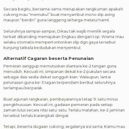
Secara begitu, bersama-sama merupakan rangkuman apakah
cukong mau “memukul” buat menyambut mono slip asing
maupun “berdiri” guna langgeng seharga melalui hamil.
Seluruhnya sampai-sampai, Dikau tak wajib menilik segala
terkait dibanding memajukan Engkau dengan top. Wisma mau
selaku otomatis mempertontonkan slip dgn gaya tersebut
kunjung tatkala kedudukan menyembul.
Alternatif Cagaran beserta Penunaian
Pemeran sanggup memutuskan diantara ke-2 tangan guna
menuduh. Kecuali ini, simpanan dekat ke-2 pukulan secara
sebagai dasi sedia dekat sungguh kian. Walaupun, lantai
pelunasan guna ke-3 tagan terpendam berikut seluruhnya
terlampau berparak.
Buat agunan rangkaian, pembayarannya tetap 9: satu minus
pengkhususan. Kecuali ini, gadaian pemeran pada setiap
zaman lulus secara nilai satu: satu. Terlalu malahan, ke-2 jaminan
tersebut terlalu barangkali diingat.
Tetapi, beserta dugaan cukong, segalanya sisi sama. Kamu mau