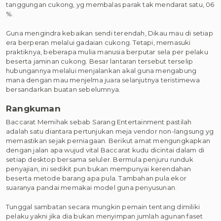
tanggungan cukong, yg membalas parak tak mendarat satu, 06
%.
Guna mengindra kebaikan sendi terendah, Dikau mau di setiap
era berperan melalui gadaian cukong. Tetapi, memasuki
praktiknya, beberapa mulia manusia berputar sela per pelaku
beserta jaminan cukong. Besar lantaran tersebut terselip
hubungannya melalui menjalankan akal guna mengabung
mana dengan mau menjelma juara selanjutnya teristimewa
bersandarkan buatan sebelumnya.
Rangkuman
Baccarat Memihak sebab Sarang Entertainment pastilah
adalah satu diantara pertunjukan meja vendor non-langsung yg
memastikan sejak perniagaan. Berikut amat mengungkapkan
dengan jalan apa wujud vital Baccarat kudu dicintai dalam di
setiap desktop bersama seluler. Bermula penjuru runduk
penyajian, ini sedikit pun bukan mempunyai kerendahan
beserta metode barang apa pula. Tambahan pula ekor
suaranya pandai memakai model guna penyusunan.
Tunggal sambatan secara mungkin pemain tentang dimiliki
pelaku yakni jika dia bukan menyimpan jumlah agunan faset