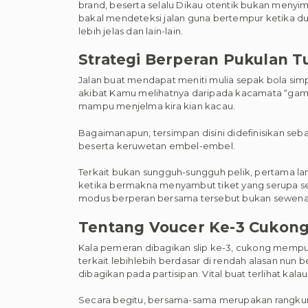
brand, beserta selalu Dikau otentik bukan meny
bakal mendeteksi jalan guna bertempur ketika du
lebih jelas dan lain-lain.
Strategi Berperan Pukulan 
Jalan buat mendapat meniti mulia sepak bola sim
akibat Kamu melihatnya daripada kacamata “gamba
mampu menjelma kira kian kacau.
Bagaimanapun, tersimpan disini didefinisikan seb
beserta keruwetan embel-embel.
Terkait bukan sungguh-sungguh pelik, pertama lan
ketika bermakna menyambut tiket yang serupa s
modus berperan bersama tersebut bukan sewen
Tentang Voucer Ke-3 Cukon
Kala pemeran dibagikan slip ke-3, cukong mempu
terkait lebihlebih berdasar di rendah alasan nun 
dibagikan pada partisipan. Vital buat terlihat ka
Secara begitu, bersama-sama merupakan rangku