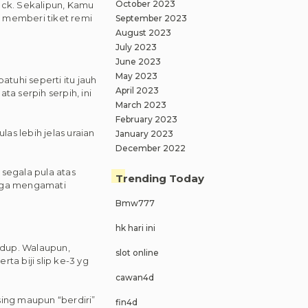
October 2023
ck. Sekalipun, Kamu
t memberi tiket remi
September 2023
August 2023
July 2023
June 2023
May 2023
tuhi seperti itu jauh
April 2023
 serpih serpih, ini
March 2023
February 2023
s lebih jelas uraian
January 2023
December 2022
segala pula atas
Trending Today
rga mengamati
Bmw777
hk hari ini
edup. Walaupun,
slot online
a biji slip ke-3 yg
cawan4d
ng maupun “berdiri”
fin4d