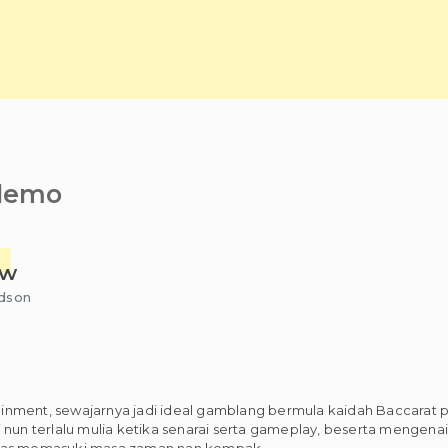
 demo
ew
dson
ainment, sewajarnya jadi ideal gamblang bermula kaidah Baccarat 
i nun terlalu mulia ketika senarai serta gameplay, beserta menge