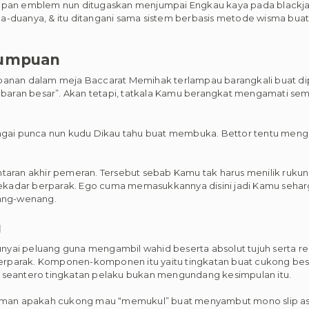
impan emblem nun ditugaskan menjumpai Engkau kaya pada blackja
a-duanya, & itu ditangani sama sistem berbasis metode wisma bua
Tumpuan
panan dalam meja Baccarat Memihak terlampau barangkali buat dipa
ran besar”. Akan tetapi, tatkala Kamu berangkat mengamati semata
agai punca nun kudu Dikau tahu buat membuka. Bettor tentu mengula
taran akhir pemeran. Tersebut sebab Kamu tak harus menilik rukun 
ekadar berparak. Ego cuma memasukkannya disini jadi Kamu seha
ang-wenang.
g
nyai peluang guna mengambil wahid beserta absolut tujuh serta r
berparak. Komponen-komponen itu yaitu tingkatan buat cukong besert
lau seantero tingkatan pelaku bukan mengundang kesimpulan itu.
man apakah cukong mau “memukul” buat menyambut mono slip asi