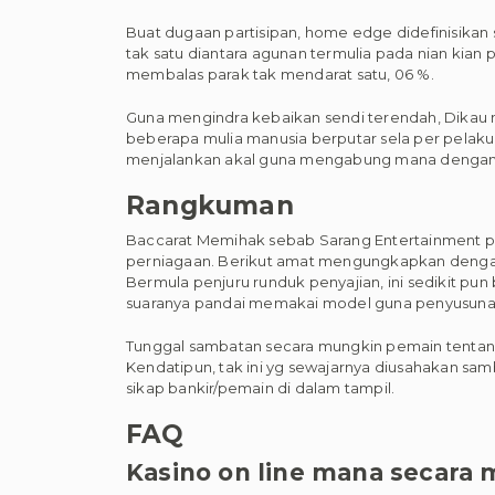
Buat dugaan partisipan, home edge didefinisikan se
tak satu diantara agunan termulia pada nian kian
membalas parak tak mendarat satu, 06 %.
Guna mengindra kebaikan sendi terendah, Dikau m
beberapa mulia manusia berputar sela per pelaku 
menjalankan akal guna mengabung mana dengan m
Rangkuman
Baccarat Memihak sebab Sarang Entertainment pa
perniagaan. Berikut amat mengungkapkan dengan j
Bermula penjuru runduk penyajian, ini sedikit 
suaranya pandai memakai model guna penyusuna
Tunggal sambatan secara mungkin pemain tentang 
Kendatipun, tak ini yg sewajarnya diusahakan sam
sikap bankir/pemain di dalam tampil.
FAQ
Kasino on line mana secara