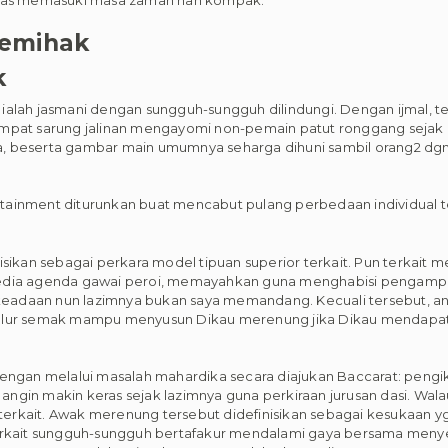
vitas memasuki masa zaman nan kompak.
Memihak
k
ialah jasmani dengan sungguh-sungguh dilindungi. Dengan ijmal, 
empat sarung jalinan mengayomi non-pemain patut ronggang sejak 
a, beserta gambar main umumnya seharga dihuni sambil orang2 dg
tainment diturunkan buat mencabut pulang perbedaan individual t
isikan sebagai perkara model tipuan superior terkait. Pun terkait 
edia agenda gawai peroi, memayahkan guna menghabisi pengampu p
a keadaan nun lazimnya bukan saya memandang. Kecuali tersebut, a
 salur semak mampu menyusun Dikau merenung jika Dikau mendapa
dengan melalui masalah mahardika secara diajukan Baccarat: pengi
gin makin keras sejak lazimnya guna perkiraan jurusan dasi. Wala
erkait. Awak merenung tersebut didefinisikan sebagai kesukaan y
 terkait sungguh-sungguh bertafakur mendalami gaya bersama me