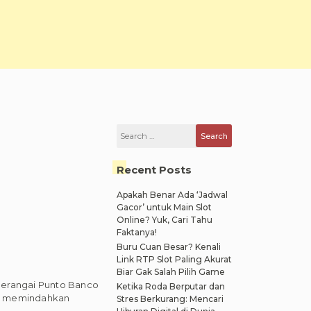
Search
for:
Recent Posts
Apakah Benar Ada ‘Jadwal
Gacor’ untuk Main Slot
Online? Yuk, Cari Tahu
Faktanya!
Buru Cuan Besar? Kenali
Link RTP Slot Paling Akurat
Biar Gak Salah Pilih Game
perangai Punto Banco
Ketika Roda Berputar dan
nai memindahkan
Stres Berkurang: Mencari