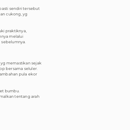
asti sendiri tersebut
gan cukong, yg
ki praktiknya,
nnya melalui
n sebelumnya.
g yg memastikan sejak
op bersama seluler.
Tambahan pula ekor
set bumbu.
imalkan tentang arah