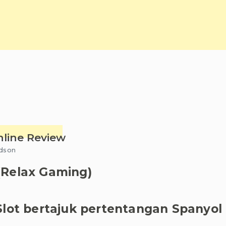
nline Review
dson
(Relax Gaming)
 Slot bertajuk pertentangan Spanyo