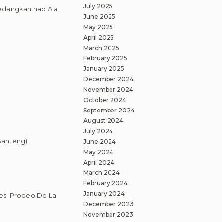
July 2025
Sedangkan had Ala
June 2025
May 2025
April 2025
March 2025
February 2025
January 2025
December 2024
November 2024
October 2024
September 2024
August 2024
July 2024
Banteng).
June 2024
May 2024
April 2024
March 2024
February 2024
January 2024
esi Prodeo De La
December 2023
November 2023