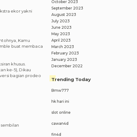
October 2023
September 2023
stra ekor yakni
August 2023
July 2023
June 2023
May 2023
ontohnya, Kamu
April 2023
Gamble buat membaca
March 2023
February 2023
January 2023
siran khusus.
December 2022
tan ke-5), Dikau
versi bagian prodeo
Trending Today
Bmw777
hk hari ini
slot online
cawan4d
 sembilan
fin4d