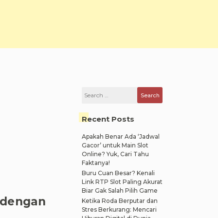
Search
for:
Recent Posts
Apakah Benar Ada ‘Jadwal
Gacor’ untuk Main Slot
Online? Yuk, Cari Tahu
Faktanya!
Buru Cuan Besar? Kenali
Link RTP Slot Paling Akurat
Biar Gak Salah Pilih Game
l dengan
Ketika Roda Berputar dan
Stres Berkurang: Mencari