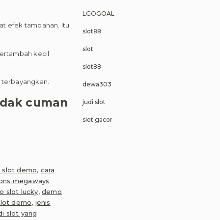
LGOGOAL
t efek tambahan. Itu
slot88
slot
ertambah kecil
slot88
n terbayangkan.
dewa303
tidak cuman
judi slot
slot gacor
g slot demo
,
cara
lions megaways
 slot lucky
,
demo
slot demo
,
jenis
di slot yang