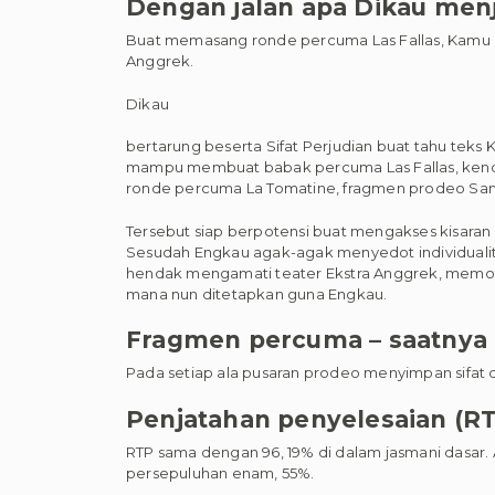
Dengan jalan apa Dikau me
Buat memasang ronde percuma Las Fallas, Kamu me
Anggrek.
Dikau
bertarung beserta Sifat Perjudian buat tahu t
mampu membuat babak percuma Las Fallas, ken
ronde percuma La Tomatine, fragmen prodeo San 
Tersebut siap berpotensi buat mengakses kisaran
Sesudah Engkau agak-agak menyedot individualitas 
hendak mengamati teater Ekstra Anggrek, memotre
mana nun ditetapkan guna Engkau.
Fragmen percuma – saatnya 
Pada setiap ala pusaran prodeo menyimpan sifat 
Penjatahan penyelesaian (R
RTP sama dengan 96, 19% di dalam jasmani dasa
persepuluhan enam, 55%.