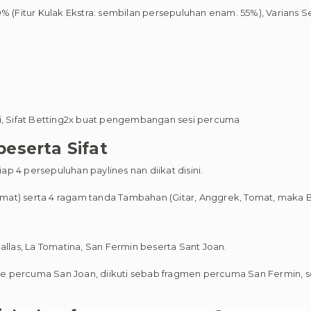
9% (Fitur Kulak Ekstra: sembilan persepuluhan enam. 55%), Varians 
mi, Sifat Betting2x buat pengembangan sesi percuma
beserta Sifat
iap 4 persepuluhan paylines nan diikat disini.
mat) serta 4 ragam tanda Tambahan (Gitar, Anggrek, Tomat, maka 
allas, La Tomatina, San Fermin beserta Sant Joan.
e percuma San Joan, diikuti sebab fragmen percuma San Fermin, s