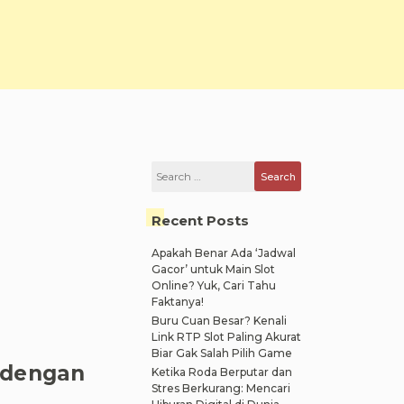
Search
for:
Recent Posts
Apakah Benar Ada ‘Jadwal
Gacor’ untuk Main Slot
Online? Yuk, Cari Tahu
Faktanya!
Buru Cuan Besar? Kenali
Link RTP Slot Paling Akurat
Biar Gak Salah Pilih Game
l dengan
Ketika Roda Berputar dan
Stres Berkurang: Mencari