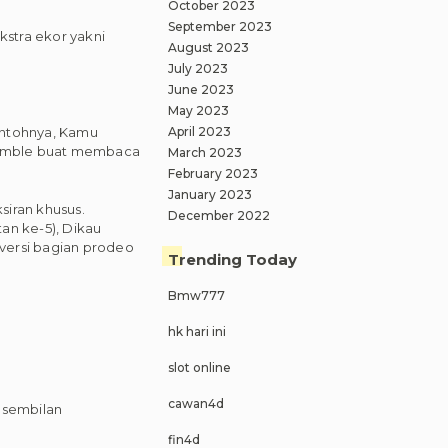
October 2023
September 2023
stra ekor yakni
August 2023
July 2023
June 2023
May 2023
ontohnya, Kamu
April 2023
Gamble buat membaca
March 2023
February 2023
January 2023
siran khusus.
December 2022
tan ke-5), Dikau
versi bagian prodeo
Trending Today
Bmw777
hk hari ini
slot online
cawan4d
 sembilan
fin4d