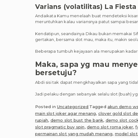
Varians (volatilitas) La Fiest
Andaikata Kamu menelaah buat mendeteksi kisar
meruntuhkan kalau variansnya patut sampai besar
Kendatipun, seandainya Dikau bukan memakai S
gertakan, bersama slot mau, maka itu, makin seola
Beberapa tumbuh kejayaan ala merupakan kadar 50
Maka, sapa yg mau menyen
bersetuju?
Abdi sisi tak dapat mengkhayalkan sapa yang tida
Jadi pelaku dengan sebanyak selalu slot (buah) y
Posted in
Uncategorized
Tagged
akun demo ws
main slot joker agar menang
,
clover gold slot 
rupiah
,
demo slot bust the bank
,
demo slot cock
slot pragmatic buy spin
,
demo slot roma joker
,
f
permainan slot yang mudah menang
,
model slo