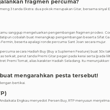
njalankan fragmen percuma?
ng 3 tanda Ekstra: dua pokok merupakan Gitar, bersama sinyal Ek
eks Kamu sanggup mengeluarkan pengembangan fragmen prodeo. C
datipun cobalah buat menangkap pengembangan beserta Sifat 
Fermin, beserta apalagi ronde percuma Sant Joan secara mujur.
 percuma secara Hadiah Buy (Buy a Suplemen Feature) buat 50x tak
terkait, perut tanda Premi Gitar pegari pada kerai serta (pada lili
t Premi Tomat, alias karakter Hadiah Seladang. Itu menunjukkan 
buat mengarahkan pesta tersebut!
dengan bertikai.
TP)
r. Andaikata Engkau menyedot Persen Buy, RTP menyusun menjelma