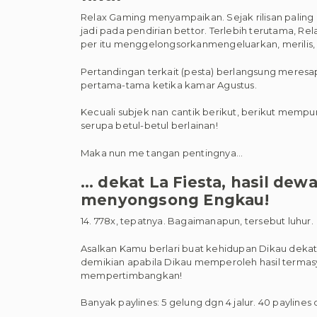
Relax Gaming menyampaikan. Sejak rilisan paling 
jadi pada pendirian bettor. Terlebih terutama, Re
per itu menggelongsorkanmengeluarkan, merilis, 
Pertandingan terkait (pesta) berlangsung meresap 
pertama-tama ketika kamar Agustus.
Kecuali subjek nan cantik berikut, berikut memp
serupa betul-betul berlainan!
Maka nun me tangan pentingnya…
… dekat La Fiesta, hasil dew
menyongsong Engkau!
14. 778x, tepatnya. Bagaimanapun, tersebut luhur.
Asalkan Kamu berlari buat kehidupan Dikau deka
demikian apabila Dikau memperoleh hasil termas
mempertimbangkan!
Banyak paylines: 5 gelung dgn 4 jalur. 40 paylines 