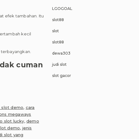
LGOGOAL
t efek tambahan. Itu
slot88
slot
ertambah kecil
slot88
n terbayangkan.
dewa303
tidak cuman
judi slot
slot gacor
g slot demo
,
cara
lions megaways
 slot lucky
,
demo
slot demo
,
jenis
di slot yang