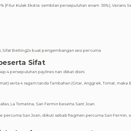
9% (Fitur Kulak Ekstra: sembilan persepuluhan enam. 55%), Varians 
mi, Sifat Betting2x buat pengembangan sesi percuma
beserta Sifat
iap 4 persepuluhan paylines nan diikat disini.
mat) serta 4 ragam tanda Tambahan (Gitar, Anggrek, Tomat, maka 
allas, La Tomatina, San Fermin beserta Sant Joan.
e percuma San Joan, diikuti sebab fragmen percuma San Fermin, s