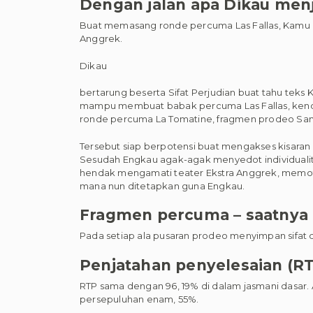
Dengan jalan apa Dikau me
Buat memasang ronde percuma Las Fallas, Kamu me
Anggrek.
Dikau
bertarung beserta Sifat Perjudian buat tahu t
mampu membuat babak percuma Las Fallas, ken
ronde percuma La Tomatine, fragmen prodeo San 
Tersebut siap berpotensi buat mengakses kisaran
Sesudah Engkau agak-agak menyedot individualitas 
hendak mengamati teater Ekstra Anggrek, memotre
mana nun ditetapkan guna Engkau.
Fragmen percuma – saatnya 
Pada setiap ala pusaran prodeo menyimpan sifat 
Penjatahan penyelesaian (R
RTP sama dengan 96, 19% di dalam jasmani dasa
persepuluhan enam, 55%.