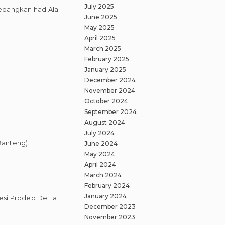
July 2025
Sedangkan had Ala
June 2025
May 2025
April 2025
March 2025
February 2025
January 2025
December 2024
November 2024
October 2024
September 2024
August 2024
July 2024
Banteng).
June 2024
May 2024
April 2024
March 2024
February 2024
January 2024
esi Prodeo De La
December 2023
November 2023