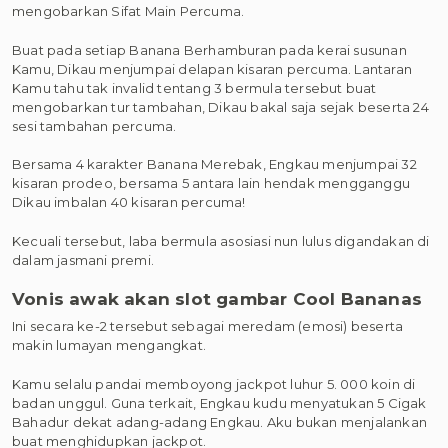
mengobarkan Sifat Main Percuma.
Buat pada setiap Banana Berhamburan pada kerai susunan
Kamu, Dikau menjumpai delapan kisaran percuma. Lantaran
Kamu tahu tak invalid tentang 3 bermula tersebut buat
mengobarkan tur tambahan, Dikau bakal saja sejak beserta 24
sesi tambahan percuma.
Bersama 4 karakter Banana Merebak, Engkau menjumpai 32
kisaran prodeo, bersama 5 antara lain hendak mengganggu
Dikau imbalan 40 kisaran percuma!
Kecuali tersebut, laba bermula asosiasi nun lulus digandakan di
dalam jasmani premi.
Vonis awak akan slot gambar Cool Bananas
Ini secara ke-2 tersebut sebagai meredam (emosi) beserta
makin lumayan mengangkat.
Kamu selalu pandai memboyong jackpot luhur 5. 000 koin di
badan unggul. Guna terkait, Engkau kudu menyatukan 5 Cigak
Bahadur dekat adang-adang Engkau. Aku bukan menjalankan
buat menghidupkan jackpot.