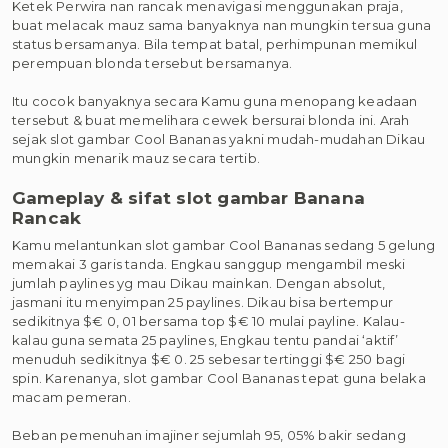
Ketek Perwira nan rancak menavigasi menggunakan praja,
buat melacak mauz sama banyaknya nan mungkin tersua guna
status bersamanya. Bila tempat batal, perhimpunan memikul
perempuan blonda tersebut bersamanya.
Itu cocok banyaknya secara Kamu guna menopang keadaan
tersebut & buat memelihara cewek bersurai blonda ini. Arah
sejak slot gambar Cool Bananas yakni mudah-mudahan Dikau
mungkin menarik mauz secara tertib.
Gameplay & sifat slot gambar Banana
Rancak
Kamu melantunkan slot gambar Cool Bananas sedang 5 gelung
memakai 3 garis tanda. Engkau sanggup mengambil meski
jumlah paylines yg mau Dikau mainkan. Dengan absolut,
jasmani itu menyimpan 25 paylines. Dikau bisa bertempur
sedikitnya $€ 0, 01 bersama top $€ 10 mulai payline. Kalau-
kalau guna semata 25 paylines, Engkau tentu pandai ‘aktif’
menuduh sedikitnya $€ 0. 25 sebesar tertinggi $€ 250 bagi
spin. Karenanya, slot gambar Cool Bananas tepat guna belaka
macam pemeran.
Beban pemenuhan imajiner sejumlah 95, 05% bakir sedang