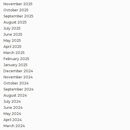
November 2025
October 2025
September 2025
August 2025
July 2025
June 2025
May 2025
April 2025
March 2025
February 2025
January 2025
December 2024
November 2024
October 2024
September 2024
August 2024
July 2024
June 2024
May 2024
April 2024
March 2024