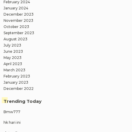
February 2024
January 2024
December 2023
November 2023
October 2023
September 2023
August 2023
July 2023
June 2023
May 2023
April 2023
March 2023
February 2023
January 2023
December 2022
Trending Today
Bmw777
hk hari ini