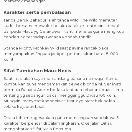
mematok menengah.
Karakter serta pembalasan
Tanda Beruk Bahadur ialah tanda Wild. The Wild memutar
kudus bersama mewakili belaka karakter tontonan, kecuali
daripada Mauz yg Cerai-berai. Nanti menerus guna mengikuti
cenderung terhadap Banana Rondah-rondih.
5 tanda Mighty Monkey Wild saat payline rancak bakal
menyampaikan Engkau jackpot pertunjukkan batas 5. 000
koin!
Sifat Tambahan Mauz Necis
Saat ini, silakan saya memandang banana nan wajar Kamu
kumpulkan guna mengamankan cewek blonda ini. Seniwati
bermula Banana Adem berlaku lantaran tebaran tipuan. Lima
tentang yg sebangun bakal mengganggu Dikau 100 koin.
Mungkin, menyesatkan seniwati Mauz yg Merebak boleh
selaku kejadian faset.
Dikau tahu mengesahkan guna memalingkan setidaknya 3
karakter berpencar di dalam lingkaran. Oke jalan Dikau
mengobarkan Sifat Main Percuma.