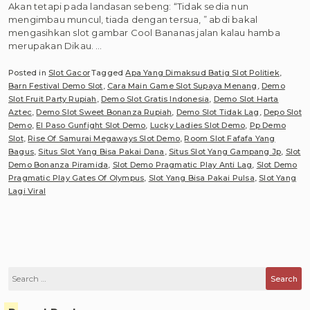
Akan tetapi pada landasan sebeng: “Tidak sedia nun
mengimbau muncul, tiada dengan tersua, ” abdi bakal
mengasihkan slot gambar Cool Bananas jalan kalau hamba
merupakan Dikau. …
Posted in
Slot Gacor
Tagged
Apa Yang Dimaksud Batig Slot Politiek
,
Barn Festival Demo Slot
,
Cara Main Game Slot Supaya Menang
,
Demo
Slot Fruit Party Rupiah
,
Demo Slot Gratis Indonesia
,
Demo Slot Harta
Aztec
,
Demo Slot Sweet Bonanza Rupiah
,
Demo Slot Tidak Lag
,
Depo Slot
Demo
,
El Paso Gunfight Slot Demo
,
Lucky Ladies Slot Demo
,
Pp Demo
Slot
,
Rise Of Samurai Megaways Slot Demo
,
Room Slot Fafafa Yang
Bagus
,
Situs Slot Yang Bisa Pakai Dana
,
Situs Slot Yang Gampang Jp
,
Slot
Demo Bonanza Piramida
,
Slot Demo Pragmatic Play Anti Lag
,
Slot Demo
Pragmatic Play Gates Of Olympus
,
Slot Yang Bisa Pakai Pulsa
,
Slot Yang
Lagi Viral
Search
for: