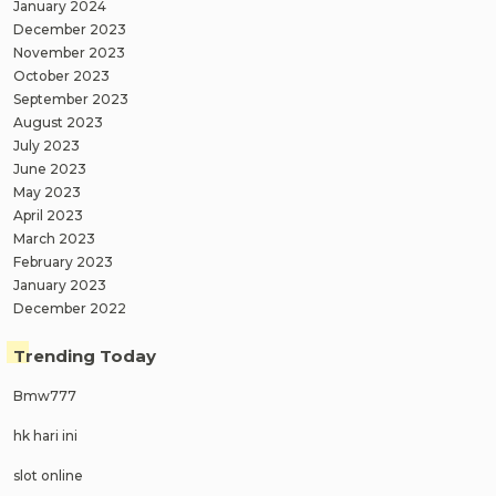
January 2024
December 2023
November 2023
October 2023
September 2023
August 2023
July 2023
June 2023
May 2023
April 2023
March 2023
February 2023
January 2023
December 2022
Trending Today
Bmw777
hk hari ini
slot online