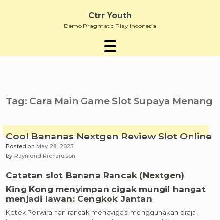
Skip
to
Ctrr Youth
content
Demo Pragmatic Play Indonesia
Tag:
Cara Main Game Slot Supaya Menang
Cool Bananas Nextgen Review Slot Online
Posted on
May 28, 2023
by
Raymond Richardson
Catatan slot Banana Rancak (Nextgen)
King Kong menyimpan cigak mungil hangat
menjadi lawan: Cengkok Jantan
Ketek Perwira nan rancak menavigasi menggunakan praja,