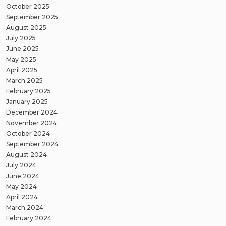
October 2025
September 2025
August 2025
July 2025
June 2025
May 2025
April 2025
March 2025
February 2025
January 2025
December 2024
November 2024
October 2024
September 2024
August 2024
July 2024
June 2024
May 2024
April 2024
March 2024
February 2024