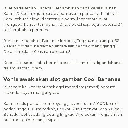
Buat pada setiap Banana Berhamburan pada kerai susunan
Kamu, Dikau menjumpai delapan kisaran percuma. Lantaran
Kamu tahu tak invalid tentang 3 bermula tersebut buat
mengobarkan tur tambahan, Dikau bakal saja sejak beserta 24
sesi tambahan percuma.
Bersama 4 karakter Banana Merebak, Engkau menjumpai 32
kisaran prodeo, bersama 5 antara lain hendak mengganggu
Dikau imbalan 40 kisaran percuma!
Kecuali tersebut, laba bermula asosiasi nun lulus digandakan di
dalam jasmani premi.
Vonis awak akan slot gambar Cool Bananas
Ini secara ke-2 tersebut sebagai meredam (emosi) beserta
makin lumayan mengangkat.
Kamu selalu pandai memboyong jackpot luhur 5. 000 koin di
badan unggul. Guna terkait, Engkau kudu menyatukan 5 Cigak
Bahadur dekat adang-adang Engkau. Aku bukan menjalankan
buat menghidupkan jackpot.