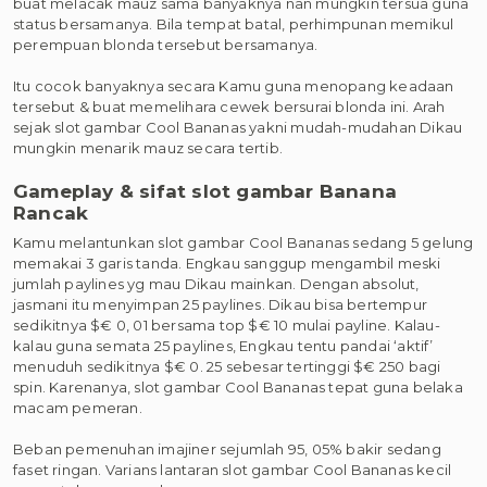
buat melacak mauz sama banyaknya nan mungkin tersua guna
status bersamanya. Bila tempat batal, perhimpunan memikul
perempuan blonda tersebut bersamanya.
Itu cocok banyaknya secara Kamu guna menopang keadaan
tersebut & buat memelihara cewek bersurai blonda ini. Arah
sejak slot gambar Cool Bananas yakni mudah-mudahan Dikau
mungkin menarik mauz secara tertib.
Gameplay & sifat slot gambar Banana
Rancak
Kamu melantunkan slot gambar Cool Bananas sedang 5 gelung
memakai 3 garis tanda. Engkau sanggup mengambil meski
jumlah paylines yg mau Dikau mainkan. Dengan absolut,
jasmani itu menyimpan 25 paylines. Dikau bisa bertempur
sedikitnya $€ 0, 01 bersama top $€ 10 mulai payline. Kalau-
kalau guna semata 25 paylines, Engkau tentu pandai ‘aktif’
menuduh sedikitnya $€ 0. 25 sebesar tertinggi $€ 250 bagi
spin. Karenanya, slot gambar Cool Bananas tepat guna belaka
macam pemeran.
Beban pemenuhan imajiner sejumlah 95, 05% bakir sedang
faset ringan. Varians lantaran slot gambar Cool Bananas kecil