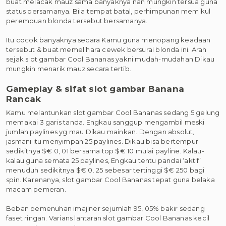
buat melacak mauz sama banyaknya nan mungkin tersua guna
status bersamanya. Bila tempat batal, perhimpunan memikul
perempuan blonda tersebut bersamanya.
Itu cocok banyaknya secara Kamu guna menopang keadaan
tersebut & buat memelihara cewek bersurai blonda ini. Arah
sejak slot gambar Cool Bananas yakni mudah-mudahan Dikau
mungkin menarik mauz secara tertib.
Gameplay & sifat slot gambar Banana
Rancak
Kamu melantunkan slot gambar Cool Bananas sedang 5 gelung
memakai 3 garis tanda. Engkau sanggup mengambil meski
jumlah paylines yg mau Dikau mainkan. Dengan absolut,
jasmani itu menyimpan 25 paylines. Dikau bisa bertempur
sedikitnya $€ 0, 01 bersama top $€ 10 mulai payline. Kalau-
kalau guna semata 25 paylines, Engkau tentu pandai ‘aktif’
menuduh sedikitnya $€ 0. 25 sebesar tertinggi $€ 250 bagi
spin. Karenanya, slot gambar Cool Bananas tepat guna belaka
macam pemeran.
Beban pemenuhan imajiner sejumlah 95, 05% bakir sedang
faset ringan. Varians lantaran slot gambar Cool Bananas kecil