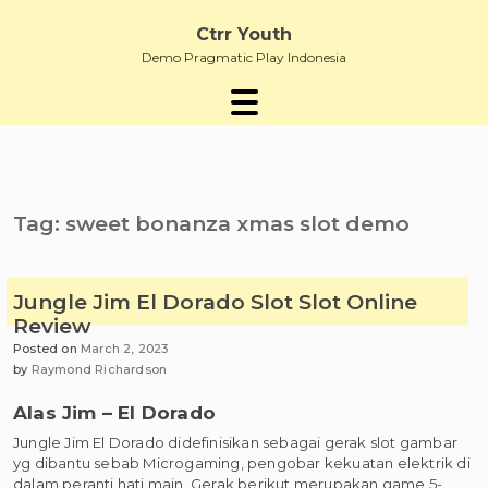
Skip
to
Ctrr Youth
content
Demo Pragmatic Play Indonesia
Tag:
sweet bonanza xmas slot demo
Jungle Jim El Dorado Slot Slot Online
Review
Posted on
March 2, 2023
by
Raymond Richardson
Alas Jim – El Dorado
Jungle Jim El Dorado didefinisikan sebagai gerak slot gambar
yg dibantu sebab Microgaming, pengobar kekuatan elektrik di
dalam peranti hati main. Gerak berikut merupakan game 5-