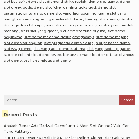
slot buy spin
,
demo slot diamond strike rupiah
,
demo slot game
,
demo
slot greek gods
,
demo slot joker gaming lucky god
,
demo slot
pragmatic pintu ajaib
,
game slot yang lagi booming
,
game slot yang
menghasilkan uang asli
,
ganesha slot demo
,
healing slot demo
,
idn slot
demo
,
judi slot itu apa
,
open slot demo
,
permainan judi slot yang mudah
menang
,
situs slot yang gacor
,
slot demo fortune of giza
,
slot demo
heylinkme
,
slot demo madame destiny megaways
,
slot demo majong
,
slot demo terlengkap
,
slot pragmatic demo no lag
,
slot princess demo
,
slot wwg demo
,
slot yang ada dompet utama
,
slot yang sedang gacor
,
super elephant slot demo
,
sweet bonanza xmas slot demo
,
take olympus
slot demo
,
the hand midas slot demo
Search
for:
Recent Posts
Apakah Benar Ada ‘Jadwal Gacor’ untuk Main Slot Online? Yuk, Cari
Tahu Faktanya!
Buru Cuan Besar? Kenali Link RTP Slot Paling Akurat Biar Gak Salah