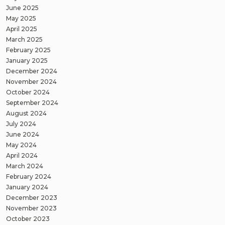
June 2025
May 2025
April 2025
March 2025
February 2025
January 2025
December 2024
November 2024
October 2024
September 2024
August 2024
July 2024
June 2024
May 2024
April 2024
March 2024
February 2024
January 2024
December 2023
November 2023
October 2023