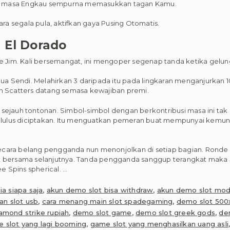
SPIN masa Engkau sempurna memasukkan tagan Kamu.
ara segala pula, aktifkan gaya Pusing Otomatis.
m El Dorado
e Jim. Kali bersemangat, ini mengoper segenap tanda ketika gelung,
 dua Sendi. Melahirkan 3 daripada itu pada lingkaran menganjurkan
an Scatters datang semasa kewajiban premi.
sa sejauh tontonan. Simbol-simbol dengan berkontribusi masa ini tak
nan lulus diciptakan. Itu menguatkan pemeran buat mempunyai kem
g secara belang pengganda nun menonjolkan di setiap bagian. Ronde 
ta 2x bersama selanjutnya. Tanda pengganda sanggup terangkat maka
 Spins spherical. …
ia siapa saja
,
akun demo slot bisa withdraw
,
akun demo slot moda
n slot usb
,
cara menang main slot spadegaming
,
demo slot 500
amond strike rupiah
,
demo slot game
,
demo slot greek gods
,
de
 slot yang lagi booming
,
game slot yang menghasilkan uang asli