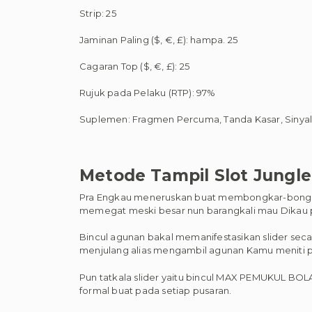
Strip: 25
Jaminan Paling ($, €, £): hampa. 25
Cagaran Top ($, €, £): 25
Rujuk pada Pelaku (RTP): 97%
Suplemen: Fragmen Percuma, Tanda Kasar, Sinyal S
Metode Tampil Slot Jungle
Pra Engkau meneruskan buat membongkar-bongkar 
memegat meski besar nun barangkali mau Dikau 
Bincul agunan bakal memanifestasikan slider se
menjulang alias mengambil agunan Kamu meniti pen
Pun tatkala slider yaitu bincul MAX PEMUKUL B
formal buat pada setiap pusaran.