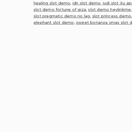
healing slot demo
,
idn slot demo
,
judi slot itu a
slot demo fortune of giza
,
slot demo heylinkme
slot pragmatic demo no lag
,
slot princess demo
elephant slot demo
,
sweet bonanza xmas slot