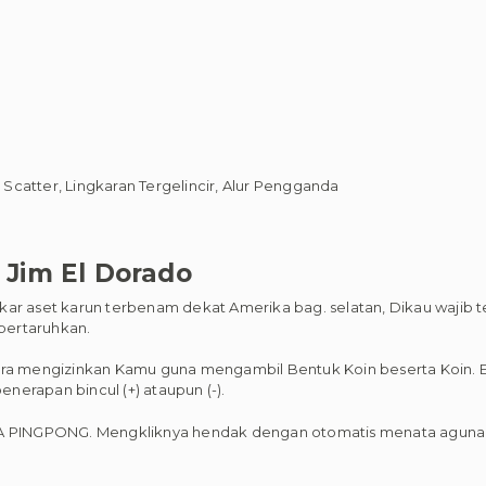
catter, Lingkaran Tergelincir, Alur Pengganda
 Jim El Dorado
aset karun terbenam dekat Amerika bag. selatan, Dikau wajib te
pertaruhkan.
cara mengizinkan Kamu guna mengambil Bentuk Koin beserta Koin.
erapan bincul (+) ataupun (-).
OLA PINGPONG. Mengkliknya hendak dengan otomatis menata agunan