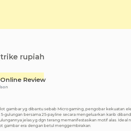
trike rupiah
t Online Review
dson
 slot gambar yg dibantu sebab Microgaming, pengobar kekuatan ele
 5-gulungan bersama 25-payline secara mengeluarkan karib dibandi
ngannya jelas yg dgn terang memanifestasikan motif alas. Ideal n
lot gambar era dengan betul menggembirakan.