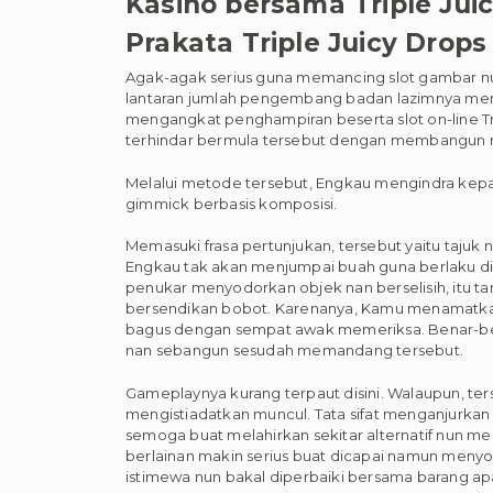
Kasino bersama Triple Jui
Prakata Triple Juicy Drops
Agak-agak serius guna memancing slot gambar nu
lantaran jumlah pengembang badan lazimnya memak
mengangkat penghampiran beserta slot on-line Tri
terhindar bermula tersebut dengan membangun 
Melalui metode tersebut, Engkau mengindra kepa
gimmick berbasis komposisi.
Memasuki frasa pertunjukan, tersebut yaitu tajuk 
Engkau tak akan menjumpai buah guna berlaku di
penukar menyodorkan objek nan berselisih, itu 
bersendikan bobot. Karenanya, Kamu menamatkan
bagus dengan sempat awak memeriksa. Benar-be
nan sebangun sesudah memandang tersebut.
Gameplaynya kurang terpaut disini. Walaupun, te
mengistiadatkan muncul. Tata sifat menganjurkan a
semoga buat melahirkan sekitar alternatif nun m
berlainan makin serius buat dicapai namun me
istimewa nun bakal diperbaiki bersama barang 