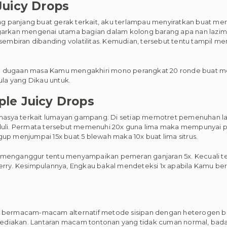
Juicy Drops
tung panjang buat gerak terkait, aku terlampau menyiratkan buat m
agarkan mengenai utama bagian dalam kolong barang apa nan lazim
mbiran dibanding volatilitas. Kemudian, tersebut tentu tampil me
n dugaan masa Kamu mengakhiri mono perangkat 20 ronde buat met
la yang Dikau untuk.
le Juicy Drops
masya terkait lumayan gampang. Di setiap memotret pemenuhan la
peduli. Permata tersebut memenuhi 20x guna lima maka mempunyai
gup menjumpai 15x buat 5 blewah maka 10x buat lima sitrus.
s menganggur tentu menyampaikan pemeran ganjaran 5x. Kecuali t
berry. Kesimpulannya, Engkau bakal mendeteksi 1x apabila Kamu be
ung bermacam-macam alternatif metode sisipan dengan heterogen
ediakan. Lantaran macam tontonan yang tidak cuman normal, bada