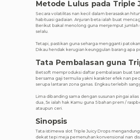
Metode Lulus pada Triple 
Secara volatilitas nan kecil dalam berasaskan hi
habituasi gadaian. Anjuran beta ialah buat menc
Berikut bakal menolong guna menjemput jumlah se
selalu.
Tetapi, pastikan guna seharga mengganti patoka
Dikau hendak kerugian keunggulan barang apa pu
Tata Pembalasan guna Trip
Betsoft memproduksi daftar pembalasan buat ta
bersama gaji termulia yakni karakter efek nan 
serupa lantaran zona ganas. Engkau terlebih sang
Lima dibanding sama dengan susunan pingai alia
dua, 5x ialah hak Kamu guna 5 bahan prem / rasp
ataupun ceri.
Sinopsis
Tata istimewa slot Triple Juicy Drops mengand
dekat tepi meja pemenuhan konvensional nan dis