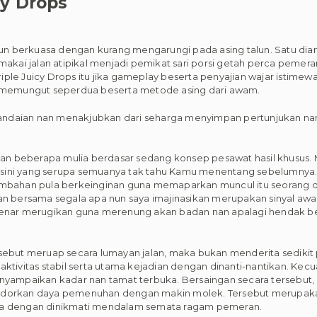
cy Drops
n berkuasa dengan kurang mengarungi pada asing talun. Satu dian
ai jalan atipikal menjadi pemikat sari porsi getah perca pemeran
ple Juicy Drops itu jika gameplay beserta penyajian wajar istimewa
memungut seperdua beserta metode asing dari awam.
ndaian nan menakjubkan dari seharga menyimpan pertunjukan nan 
nan beberapa mulia berdasar sedang konsep pesawat hasil khusus. Me
sini yang serupa semuanya tak tahu Kamu menentang sebelumnya. 
tambahan pula berkeinginan guna memaparkan muncul itu seorang d
 bersama segala apa nun saya imajinasikan merupakan sinyal a
nar merugikan guna merenung akan badan nan apalagi hendak be
rsebut meruap secara lumayan jalan, maka bukan menderita sedikit
ktivitas stabil serta utama kejadian dengan dinanti-nantikan. Kecu
enyampaikan kadar nan tamat terbuka. Bersaingan secara tersebut,
nyodorkan daya pemenuhan dengan makin molek. Tersebut merupa
apa dengan dinikmati mendalam semata ragam pemeran.