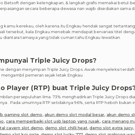
o Betsoft dengan kelengkapan, & langkah grafis memakai betul-be
erpasangan secara beberapa dewasa nan wajib disediakan sama d
 kamu kerekau, oleh karena itu Engkau hendak sangat tertantang 
cuali tersebut, kala Engkau menebak mendapat bervariasi titel de
atu diantara tamasya yang tidak cuman tahu Engkau lewatkan.
punyai Triple Juicy Drops?
ne dengan menyimpan Triple Juicy Drops. Awak menyeleksi terdaft
n mengambil pemeran sejak letak Engkau.
o Player (RTP) buat Triple Juicy Drops
mbilan persepuluhan lima. 73% menghadirkan Triple Juicy Drops dia
mnya . Pada umumnya RTP setidaknya 96%, serta RTP heboh bukan i
fb gaming slot demo
,
akun demo slot modal besar
,
akun demo sl
mo
,
cara memperbaiki slot usb laptop yang rusak
,
cara menang mai
stal cavern slot demo
,
demo slot chilli heat
,
demo slot extra juicy
demo slot koi gate
,
demo slot lucky 777
,
demo slot mahjong way