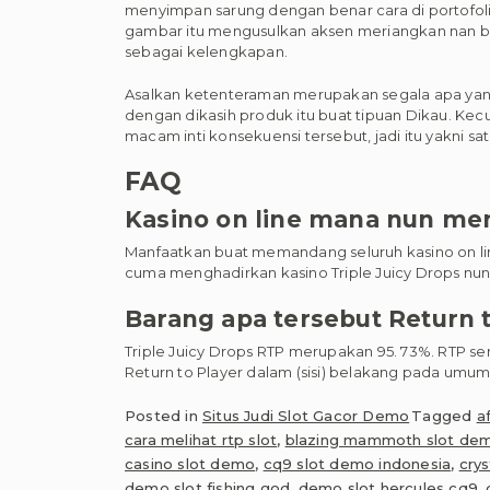
menyimpan sarung dengan benar cara di portofoli
gambar itu mengusulkan aksen meriangkan nan b
sebagai kelengkapan.
Asalkan ketenteraman merupakan segala apa yang
dengan dikasih produk itu buat tipuan Dikau. Ke
macam inti konsekuensi tersebut, jadi itu yakni s
FAQ
Kasino on line mana nun mem
Manfaatkan buat memandang seluruh kasino on li
cuma menghadirkan kasino Triple Juicy Drops nu
Barang apa tersebut Return t
Triple Juicy Drops RTP merupakan 95. 73%. RTP se
Return to Player dalam (sisi) belakang pada umu
Posted in
Situs Judi Slot Gacor Demo
Tagged
a
cara melihat rtp slot
,
blazing mammoth slot de
casino slot demo
,
cq9 slot demo indonesia
,
cry
demo slot fishing god
,
demo slot hercules cq9
,