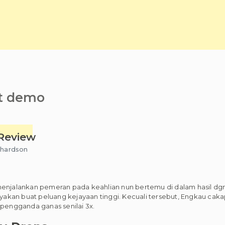
ot demo
 Review
hardson
 menjalankan pemeran pada keahlian nun bertemu di dalam hasil d
yakan buat peluang kejayaan tinggi. Kecuali tersebut, Engkau ca
engganda ganas senilai 3x.