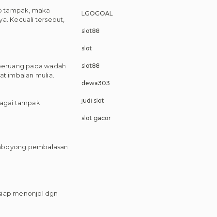
up tampak, maka
LGOGOAL
a. Kecuali tersebut,
slot88
slot
 beruang pada wadah
slot88
t imbalan mulia.
dewa303
judi slot
bagai tampak
slot gacor
emboyong pembalasan
siap menonjol dgn