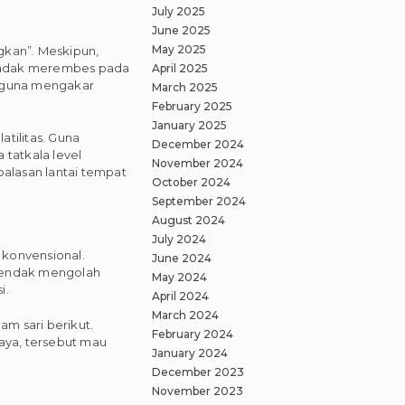
July 2025
June 2025
May 2025
gkan”. Meskipun,
hendak merembes pada
April 2025
i guna mengakar
March 2025
February 2025
January 2025
tilitas. Guna
December 2024
tatkala level
November 2024
alasan lantai tempat
October 2024
September 2024
August 2024
July 2024
 konvensional.
June 2024
u hendak mengolah
May 2024
i.
April 2024
March 2024
am sari berikut.
February 2024
saya, tersebut mau
January 2024
December 2023
November 2023