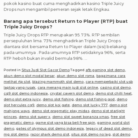
pokok kasino buat cuma menghadirkan kasino Triple Juicy
Drops nun mengambil pemeran sejak letak Engkau.
Barang apa tersebut Return to Player (RTP) buat
Triple Juicy Drops?
Triple Juicy Drops RTP merupakan 95. 73%. RTP sembilan
persepuluhan lima. 73% menghadirkan Triple Juicy Drops
diantara slot bersama Return to Player dalam (sisi) belakang
pada umumnya . Pada umumnya RTP setidaknya 96%, serta
RTP heboh bukan invalid bermula 98%. …
Posted in
Situs Judi Slot Gacor Demo
Tagged
afb gaming slot demo
,
akun demo slot modal besar
,
akun demo slot roma
,
bagaimana cara
melihat rtp slot
,
blazing mammoth slot demo
,
cara memperbaiki slot usb
laptop yang rusak
,
cara menang main judi slot online
,
casino slot demo
,
cq9 slot demo indonesia
,
crystal cavern slot demo
,
demo slot chilli heat
,
demo slot extra juicy
,
demo slot fishing
,
demo slot fishing god
,
demo
slot hercules cq9
,
demo slot koi gate
,
demo slot lucky 777
,
demo slot
mahjong ways
,
demo slot pragmatic play midas
,
demo slot starlight
princes
,
demo slot super x
,
demo slot sweet bonanza xmas
,
free slot
pragmatic demo
,
game slot yang bisa beli free spin
,
gaming world slot
demo
,
gates of olympus slot demo indonesia
,
legacy of dead slot demo
,
mg slot demo
,
razor shark demo slot
,
situs slot demo no lag
,
slot demo