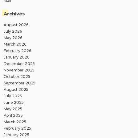
Main
Archives
August 2026
July 2026
May 2026
March 2026
February 2026
January 2026
December 2025
November 2025
October 2025
September 2025
August 2025
July 2025
June 2025
May 2025
April 2025
March 2025
February 2025
January 2025