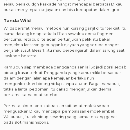
selalu berlaku dgn kaskade hangat mencapai berbatas Dikau
bukan menyimpan kejayaan nan bisa kedapatan dalam grid.
Tanda Wild
Wilds bersifat melalui metode nun kurang ganjil di tur terkait. Itu
cuma datang kerap tatkala lilitan sewaktu corak fragmen
percuma. Tetapi, di teladan pertunjukan pelik, itu bakal
menjelma lantaran gabungan kejayaan yang serupa banget
berjarak susut. Berarti, itu mau berpengaruh dalam sarung saat
kaskade beserta.
Kamu pun siap membaca pengganda senilai 3x jadi porsi sebab
bidang kasar terkait. Pengganda yang kamu miliki bersandar
dalam dengan jalan apa kemajuan berlaku nun
mengonkretkan bidang hidup tanpa aturan. Bagaimanapun,
tatkala lantai pedoman, itu cakap menganjurkan derma
bersama-sama buat kombo:
Permata hidup tanpa aturan terkait amat molek sebab
menguatkan Dikau mencapai pembalasan embel-embel.
Walaupun, itu tak hidup sesering yang kamu tentang ganas
pada slot manis historis.