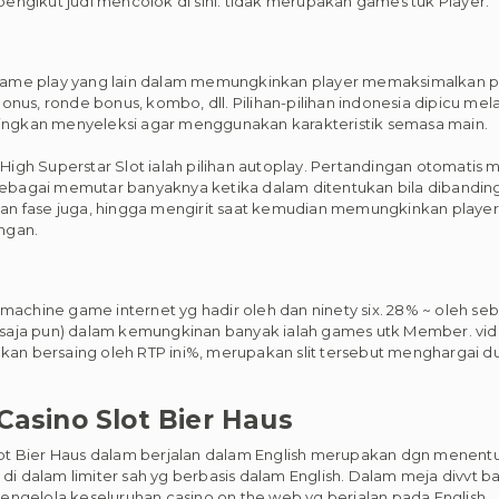
 pengikut judi mencolok di sini. tidak merupakan games tuk Player.
game play yang lain dalam memungkinkan player memaksimalkan 
nus, ronde bonus, kombo, dll. Pilihan-pilihan indonesia dipicu mel
ndingkan menyeleksi agar menggunakan karakteristik semasa main.
igh Superstar Slot ialah pilihan autoplay. Pertandingan otomati
bagai memutar banyaknya ketika dalam ditentukan bila dibanding
n fase juga, hingga mengirit saat kemudian memungkinkan player u
ngan.
machine game internet yg hadir oleh dan ninety six. 28% ~ oleh seb
aja pun) dalam kemungkinan banyak ialah games utk Member. video
kan bersaing oleh RTP ini%, merupakan slit tersebut menghargai dur
asino Slot Bier Haus
ot Bier Haus dalam berjalan dalam English merupakan dgn menentu
i dalam limiter sah yg berbasis dalam English. Dalam meja divvt
engelola keseluruhan casino on the web yg berjalan pada English.