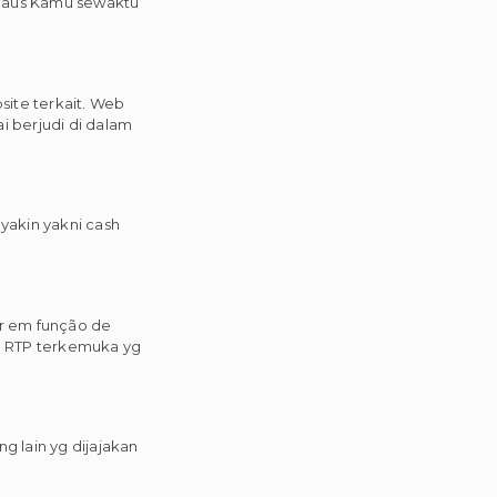
 Haus Kamu sewaktu
ite terkait. Web
 berjudi di dalam
yakin yakni cash
ar em função de
 1 RTP terkemuka yg
g lain yg dijajakan