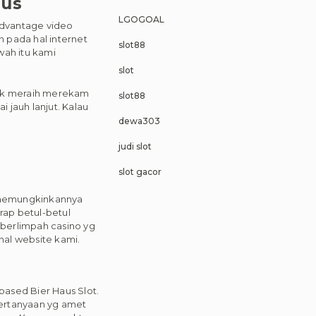
nus
LGOGOAL
advantage video
 pada hal internet
slot88
ah itu kami
slot
gak meraih merekam
slot88
 jauh lanjut. Kalau
dewa303
judi slot
slot gacor
n memungkinkannya
ap betul-betul
 berlimpah casino yg
hal website kami.
based Bier Haus Slot.
pertanyaan yg amet