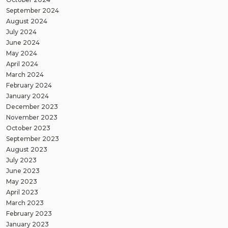
September 2024
August 2024
July 2024
June 2024
May 2024
April 2024
March 2024
February 2024
January 2024
December 2023
November 2023
October 2023
September 2023
August 2023
July 2023
June 2023
May 2023
April 2023
March 2023
February 2023
January 2023