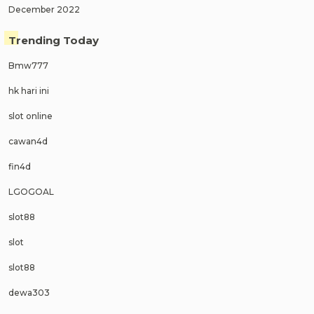
December 2022
Trending Today
Bmw777
hk hari ini
slot online
cawan4d
fin4d
LGOGOAL
slot88
slot
slot88
dewa303