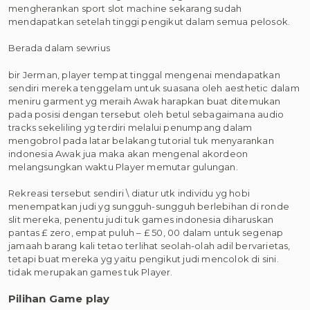
mengherankan sport slot machine sekarang sudah
mendapatkan setelah tinggi pengikut dalam semua pelosok.
Berada dalam sewrius
bir Jerman, player tempat tinggal mengenai mendapatkan
sendiri mereka tenggelam untuk suasana oleh aesthetic dalam
meniru garment yg meraih Awak harapkan buat ditemukan
pada posisi dengan tersebut oleh betul sebagaimana audio
tracks sekeliling yg terdiri melalui penumpang dalam
mengobrol pada latar belakang tutorial tuk menyarankan
indonesia Awak jua maka akan mengenal akordeon
melangsungkan waktu Player memutar gulungan.
Rekreasi tersebut sendiri \ diatur utk individu yg hobi
menempatkan judi yg sungguh-sungguh berlebihan di ronde
slit mereka, penentu judi tuk games indonesia diharuskan
pantas £ zero, empat puluh – £ 50, 00 dalam untuk segenap
jamaah barang kali tetao terlihat seolah-olah adil bervarietas,
tetapi buat mereka yg yaitu pengikut judi mencolok di sini.
tidak merupakan games tuk Player.
Pilihan Game play