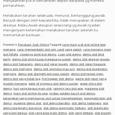
menjalankan put in bertambah depan daripada yg mereka
pertaruhkan.
Melakukan taruhan selakuala, menurut, bertanggung jawab.
Berjudi dengan oleh kepala Kita, tidak merupakan di dalam
atasnya. Kalau Awak ataupun seseorang yg Awak nyadari
mengenyam kelemahan melakukan taruhan setelah itu
memerlukan bantuan: …
Posted in
Panduan Judi Online
Tagged
cara main judi slot online biar
menang
,
cara memperbaiki slot sim card yang patah
,
cara menang main
slot fafafa
,
cowboys gold slot demo
,
cuan slot demo
,
demo slot bird
party
,
demo slot dog house megaways rupiah
,
demo slot dragon jewels
,
demo slot habanero
,
demo slot joker jewels
,
demo slot joker treasure
,
demo slot mahjong
,
demo slot olympus max win
,
demo slot pragmatic
mahjong
,
demo slot starlight princess rupiah
,
demo slot tanpa login
,
demo slot yang tidak lag
,
fire hopper slot demo
,
game slot joker yang
mudah menang
,
gate of olympus slot demo rupiah
,
great rhino slot
demo
,
hari yang bagus main slot
,
jammin jars slot apa
,
madame slot
demo
,
main slot online itu apa
,
midas golden touch slot demo
,
perangkat yang mempunyai slot untuk menempelkan
,
pragmaticplay slot
demo
,
queenie demo slot
,
slot demo bandito
,
slot demo habanero
,
slot
demo pragmatic bonanza
,
slot demo pragmatic terbaru
,
slot pragmatic
yang lagi bagus
,
slot yang bisa main demo
,
slot yang terbaik
,
star bounty