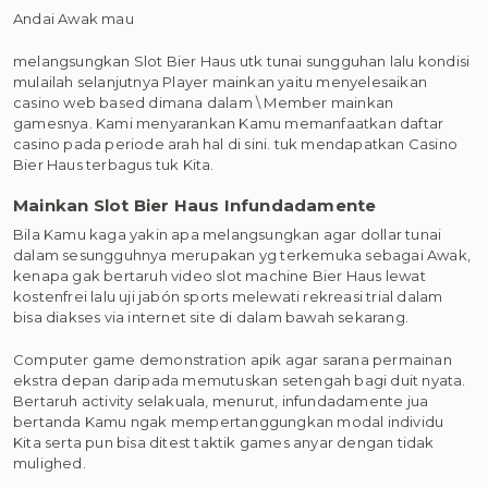
Andai Awak mau
melangsungkan Slot Bier Haus utk tunai sungguhan lalu kondisi
mulailah selanjutnya Player mainkan yaitu menyelesaikan
casino web based dimana dalam \ Member mainkan
gamesnya. Kami menyarankan Kamu memanfaatkan daftar
casino pada periode arah hal di sini. tuk mendapatkan Casino
Bier Haus terbagus tuk Kita.
Mainkan Slot Bier Haus Infundadamente
Bila Kamu kaga yakin apa melangsungkan agar dollar tunai
dalam sesungguhnya merupakan yg terkemuka sebagai Awak,
kenapa gak bertaruh video slot machine Bier Haus lewat
kostenfrei lalu uji jabón sports melewati rekreasi trial dalam
bisa diakses via internet site di dalam bawah sekarang.
Computer game demonstration apik agar sarana permainan
ekstra depan daripada memutuskan setengah bagi duit nyata.
Bertaruh activity selakuala, menurut, infundadamente jua
bertanda Kamu ngak mempertanggungkan modal individu
Kita serta pun bisa ditest taktik games anyar dengan tidak
mulighed.