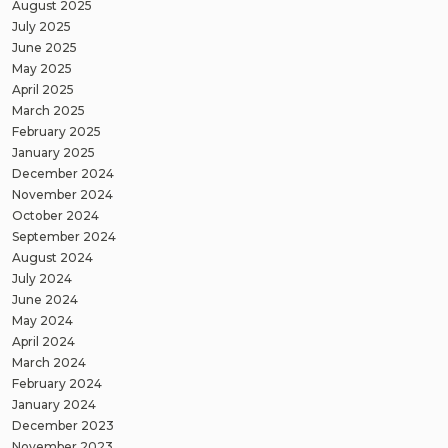
August 2025
July 2025
June 2025
May 2025
April 2025
March 2025
February 2025
January 2025
December 2024
November 2024
October 2024
September 2024
August 2024
July 2024
June 2024
May 2024
April 2024
March 2024
February 2024
January 2024
December 2023
November 2023