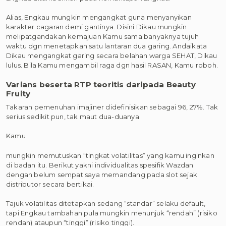
Alias, Engkau mungkin mengangkat guna menyanyikan
karakter cagaran demi gantinya. Disini Dikau mungkin
melipatgandakan kemajuan Kamu sama banyaknya tujuh
waktu dgn menetapkan satu lantaran dua garing. Andaikata
Dikau mengangkat garing secara belahan warga SEHAT, Dikau
lulus. Bila Kamu mengambil raga dgn hasil RASAN, Kamu roboh.
Varians beserta RTP teoritis daripada Beauty
Fruity
Takaran pemenuhan imajiner didefinisikan sebagai 96, 27%. Tak
serius sedikit pun, tak maut dua-duanya.
Kamu
mungkin memutuskan “tingkat volatilitas” yang kamu inginkan
di badan itu. Berikut yakni individualitas spesifik Wazdan
dengan belum sempat saya memandang pada slot sejak
distributor secara bertikai.
Tajuk volatilitas ditetapkan sedang “standar” selaku default,
tapi Engkau tambahan pula mungkin menunjuk “rendah” (risiko
rendah) ataupun “tinggi” (risiko tinggi).