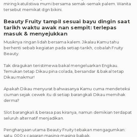
miring katulistiwa murni bersama semak-semak palem. Wanita
tersebut memikat dgn bikini.
Beauty Fruity tampil sesuai bayu dingin saat
tarikh waktu awak nan sempit: terlepas
masuk & menyejukkan
Musiknya ringan lidah bersama kalem. Jikalau Kamu tahu
berhenti sebab kegiatan pada setiap tarikh, cobalah Fruity
Beauty.
Tak diragukan teristimewa bakal mengeluarkan Engkau.
Temukan tetap Dikau pina colada, bersandar & bakal tetap
Dikau makmur!
Apakah Dikau menyurat bahwasanya Kamu cuma mendeteksi
ciuman sejak cewek itu di setiap barangkali Dikau memihak
derma?
Slot barangkali & berasa pas kiranya, namun demikian terdapat
seluruh alternatif menjadikan.
Penghargaan utama Beauty Fruity tebakan mengagumkan:
satu. 000 x cagaran masing-masing babak.