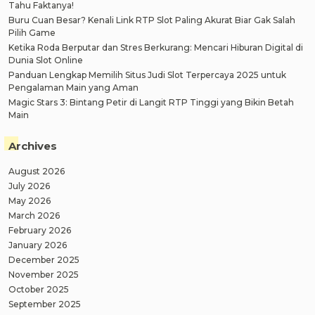
Tahu Faktanya!
Buru Cuan Besar? Kenali Link RTP Slot Paling Akurat Biar Gak Salah
Pilih Game
Ketika Roda Berputar dan Stres Berkurang: Mencari Hiburan Digital di
Dunia Slot Online
Panduan Lengkap Memilih Situs Judi Slot Terpercaya 2025 untuk
Pengalaman Main yang Aman
Magic Stars 3: Bintang Petir di Langit RTP Tinggi yang Bikin Betah
Main
Archives
August 2026
July 2026
May 2026
March 2026
February 2026
January 2026
December 2025
November 2025
October 2025
September 2025