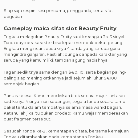
Siap saja respin, sesi percuma, pengganda, serta sifat
perjudian.
Gameplay maka sifat slot Beauty Fruity
Engkau melagukan Beauty Fruity saat kerangka 3 x 3 sinyal.
Tiada paylines: karakter bisa lepas merebak dekat gelung.
Engkau mengincar setidaknya 4 tanda yang serupa guna
mengindra ganjaran. Pastilah: bunga daripada karakter yang
serupa yang kamu miliki, tambah agung hadiahnya.
Tagan sedikitnya sama dengan $€0. 10, serta bagian paling-
paling siap meningkatkannya jadi sejumlah luhur $€100
semenjak bagian.
Pantas selesai Kamu mendirikan blok secara mujur lantaran
sedikitnya 4 sinyal nan sebangun, segala tanda secara tampil
bakal tentu dalam tempatnya selama masa wahid bagian.
Ketahuilah jika itu bukan prodeo: Kamu wajar membereskan
buat fragmen tersebut.
Sesudah ronde ke-2, kemantapan ditata, bersama kemajuan
Engkau ditambahkan pada kemantapan Engkau.