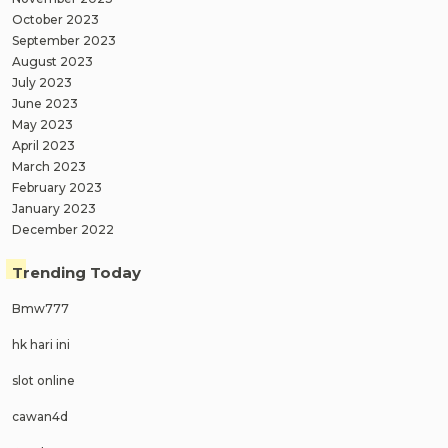
October 2023
September 2023
August 2023
July 2023
June 2023
May 2023
April 2023
March 2023
February 2023
January 2023
December 2022
Trending Today
Bmw777
hk hari ini
slot online
cawan4d