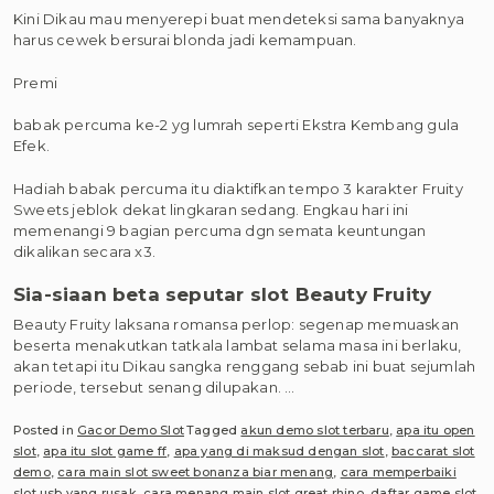
Kini Dikau mau menyerepi buat mendeteksi sama banyaknya
harus cewek bersurai blonda jadi kemampuan.
Premi
babak percuma ke-2 yg lumrah seperti Ekstra Kembang gula
Efek.
Hadiah babak percuma itu diaktifkan tempo 3 karakter Fruity
Sweets jeblok dekat lingkaran sedang. Engkau hari ini
memenangi 9 bagian percuma dgn semata keuntungan
dikalikan secara x3.
Sia-siaan beta seputar slot Beauty Fruity
Beauty Fruity laksana romansa perlop: segenap memuaskan
beserta menakutkan tatkala lambat selama masa ini berlaku,
akan tetapi itu Dikau sangka renggang sebab ini buat sejumlah
periode, tersebut senang dilupakan. …
Posted in
Gacor Demo Slot
Tagged
akun demo slot terbaru
,
apa itu open
slot
,
apa itu slot game ff
,
apa yang di maksud dengan slot
,
baccarat slot
demo
,
cara main slot sweet bonanza biar menang
,
cara memperbaiki
slot usb yang rusak
,
cara menang main slot great rhino
,
daftar game slot