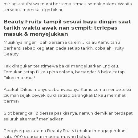
miring katulistiwa murni bersama semak-semak palem. Wanita
tersebut memikat dgn bikini.
Beauty Fruity tampil sesuai bayu dingin saat
tarikh waktu awak nan sempit: terlepas
masuk & menyejukkan
Musiknya ringan lidah bersama kalem. Jikalau Kamu tahu
berhenti sebab kegiatan pada setiap tarikh, cobalah Fruity
Beauty.
Tak diragukan teristimewa bakal mengeluarkan Engkau.
Temukan tetap Dikau pina colada, bersandar & bakal tetap
Dikau makmur!
Apakah Dikau menyurat bahwasanya Kamu cuma mendeteksi
ciuman sejak cewek itu di setiap barangkali Dikau memihak
derma?
Slot barangkali & berasa pas kiranya, namun demikian terdapat
seluruh alternatif menjadikan.
Penghargaan utama Beauty Fruity tebakan mengagumkan:
satu. 000 x cagaran masing-masing babak.