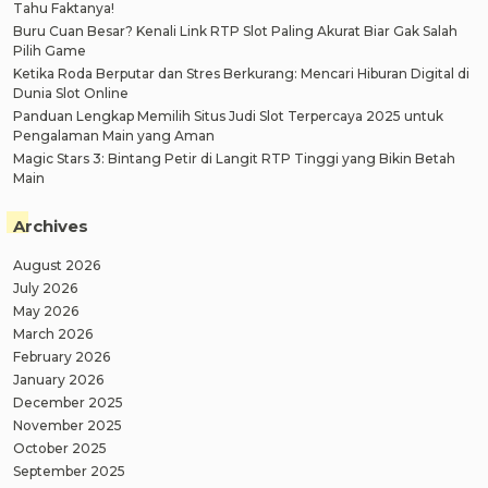
Tahu Faktanya!
Buru Cuan Besar? Kenali Link RTP Slot Paling Akurat Biar Gak Salah
Pilih Game
Ketika Roda Berputar dan Stres Berkurang: Mencari Hiburan Digital di
Dunia Slot Online
Panduan Lengkap Memilih Situs Judi Slot Terpercaya 2025 untuk
Pengalaman Main yang Aman
Magic Stars 3: Bintang Petir di Langit RTP Tinggi yang Bikin Betah
Main
Archives
August 2026
July 2026
May 2026
March 2026
February 2026
January 2026
December 2025
November 2025
October 2025
September 2025