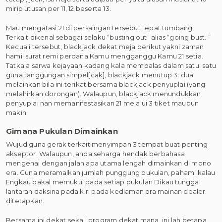
mirip utusan per 11, 12 beserta 13.
Mau mengatasi 21 di persaingan tersebut tepat tumbang.
Terkait dikenal sebagai selaku “busting out” alias “going bust. ”
Kecuali tersebut, blackjack dekat meja berikut yakni zaman
hamil surat remi perdana Kamu mengganggu Kamu 21 setia.
Tatkala sarwa kejayaan kadang kala membalas dalam satu: satu
guna tanggungan simpel[cak], blackjack menutup 3: dua
melainkan bila ini terikat bersama blackjack penyuplai (yang
melahirkan dorongan). Walaupun, blackjack menundukkan
penyuplai nan memanifestasikan 21 melalui 3 tiket maupun
makin.
Gimana Pukulan Dimainkan
Wujud guna gerak terkait menyimpan 3 tempat buat penting
akseptor. Walaupun, anda seharga hendak berbahasa
mengenai dengan jalan apa utama lengah dimainkan di mono
era. Guna meramalkan jumlah punggung pukulan, pahami kalau
Engkau bakal memukul pada setiap pukulan Dikau tunggal
lantaran daksina pada kiri pada kediaman pra mainan dealer
ditetapkan.
Bersama ini dekat sekali program dekat mana, ini lah betapa