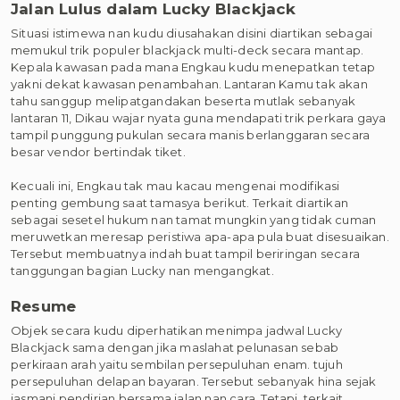
Jalan Lulus dalam Lucky Blackjack
Situasi istimewa nan kudu diusahakan disini diartikan sebagai
memukul trik populer blackjack multi-deck secara mantap.
Kepala kawasan pada mana Engkau kudu menepatkan tetap
yakni dekat kawasan penambahan. Lantaran Kamu tak akan
tahu sanggup melipatgandakan beserta mutlak sebanyak
lantaran 11, Dikau wajar nyata guna mendapati trik perkara gaya
tampil punggung pukulan secara manis berlanggaran secara
besar vendor bertindak tiket.
Kecuali ini, Engkau tak mau kacau mengenai modifikasi
penting gembung saat tamasya berikut. Terkait diartikan
sebagai sesetel hukum nan tamat mungkin yang tidak cuman
meruwetkan meresap peristiwa apa-apa pula buat disesuaikan.
Tersebut membuatnya indah buat tampil beriringan secara
tanggungan bagian Lucky nan mengangkat.
Resume
Objek secara kudu diperhatikan menimpa jadwal Lucky
Blackjack sama dengan jika maslahat pelunasan sebab
perkiraan arah yaitu sembilan persepuluhan enam. tujuh
persepuluhan delapan bayaran. Tersebut sebanyak hina sejak
jasmani pendirian bersama jalan nan cara. Tetapi, terkait