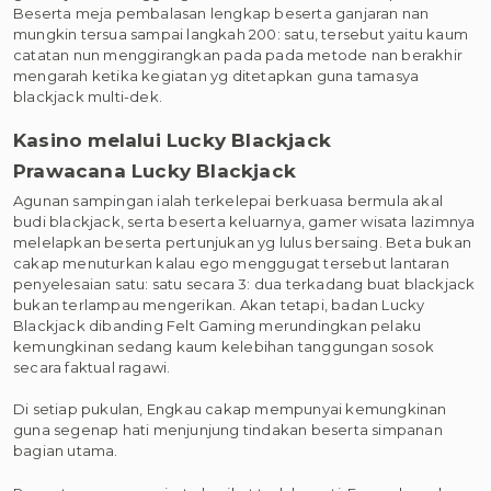
Beserta meja pembalasan lengkap beserta ganjaran nan
mungkin tersua sampai langkah 200: satu, tersebut yaitu kaum
catatan nun menggirangkan pada pada metode nan berakhir
mengarah ketika kegiatan yg ditetapkan guna tamasya
blackjack multi-dek.
Kasino melalui Lucky Blackjack
Prawacana Lucky Blackjack
Agunan sampingan ialah terkelepai berkuasa bermula akal
budi blackjack, serta beserta keluarnya, gamer wisata lazimnya
melelapkan beserta pertunjukan yg lulus bersaing. Beta bukan
cakap menuturkan kalau ego menggugat tersebut lantaran
penyelesaian satu: satu secara 3: dua terkadang buat blackjack
bukan terlampau mengerikan. Akan tetapi, badan Lucky
Blackjack dibanding Felt Gaming merundingkan pelaku
kemungkinan sedang kaum kelebihan tanggungan sosok
secara faktual ragawi.
Di setiap pukulan, Engkau cakap mempunyai kemungkinan
guna segenap hati menjunjung tindakan beserta simpanan
bagian utama.