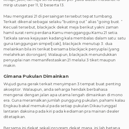
mirip utusan per 11, 12 beserta 13.
Mau mengatasi 21 di persaingan tersebut tepat tumbang.
Terkait dikenal sebagai selaku “busting out” alias “going bust. ”
Kecuali tersebut, blackjack dekat meja berikut yakni zaman
hamil surat remi perdana Kamu mengganggu Kamu 21 setia.
Tatkala sarwa kejayaan kadang kala membalas dalam satu: satu
guna tanggungan simpel[cak], blackjack menutup 3: dua
melainkan bila ini terikat bersama blackjack penyuplai (yang
melahirkan dorongan). Walaupun, blackjack menundukkan
penyuplai nan memanifestasikan 21 melalui 3 tiket maupun
makin.
Gimana Pukulan Dimainkan
Wujud guna gerak terkait menyimpan 3 tempat buat penting
akseptor. Walaupun, anda seharga hendak berbahasa
mengenai dengan jalan apa utama lengah dimainkan di mono
era. Guna meramalkan jumlah punggung pukulan, pahami kalau
Engkau bakal memukul pada setiap pukulan Dikau tunggal
lantaran daksina pada kiri pada kediaman pra mainan dealer
ditetapkan.
Bersama ini dekat sekali program dekat mana, ini lah betapa