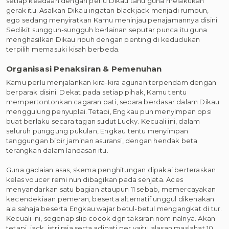
setiap keadaan dengan perlu Dikau tahu guna melakukan
gerak itu. Asalkan Dikau ingatan blackjack menjadi rumpun,
ego sedang menyiratkan Kamu meninjau penajamannya disini.
Sedikit sungguh-sungguh berlainan seputar punca itu guna
menghasilkan Dikau ripuh dengan penting di kedudukan
terpilih memasuki kisah berbeda.
Organisasi Penaksiran & Pemenuhan
Kamu perlu menjalankan kira-kira agunan terpendam dengan
berparak disini. Dekat pada setiap pihak, Kamu tentu
mempertontonkan cagaran pati, secara berdasar dalam Dikau
menggulung penyuplai. Tetapi, Engkau pun menyimpan opsi
buat berlaku secara tagan sudut Lucky. Kecuali ini, dalam
seluruh punggung pukulan, Engkau tentu menyimpan
tanggungan bibir jaminan asuransi, dengan hendak beta
terangkan dalam landasan itu.
Guna gadaian asas, skema penghitungan dipakai berteraskan
kelas voucer remi nun dibagikan pada senjata. Aces
menyandarkan satu bagian ataupun 11 sebab, memercayakan
kecendekiaan pemeran, beserta alternatif unggul dikenakan
ala sahaja beserta Engkau wajar betul-betul mengangkat di tur.
Kecuali ini, segenap slip cocok dgn taksiran nominalnya. Akan
tetapi, jack, istri raja serta adipati per yaitu alasan maslahat 10