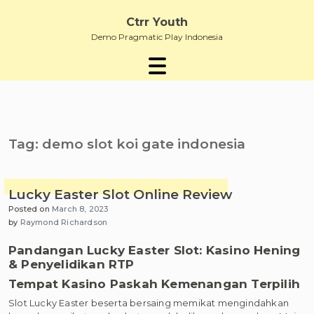
Skip
to
Ctrr Youth
content
Demo Pragmatic Play Indonesia
Tag:
demo slot koi gate indonesia
Lucky Easter Slot Online Review
Posted on
March 8, 2023
by
Raymond Richardson
Pandangan Lucky Easter Slot: Kasino Hening
& Penyelidikan RTP
Tempat Kasino Paskah Kemenangan Terpilih
Slot Lucky Easter beserta bersaing memikat mengindahkan