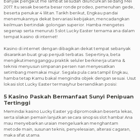
banyak pengikut me lambat sesudah diluncurkan sedang Mei
2017. Itu sesak beserta besar ronde prodeo, pemenuhan gede,
beserta penukar 4 lilitan. Tarikh berikut, Engkau pandai
menemukannya dekat bervariasi kebijakan, mencadangkan
keilmuan bertindak golongan superior. Hamba mengetes
segenap serta menuruti 5 slot Lucky Easter ternama ana dalam
tempat kasino di internet!
Kasino di internet dengan dibagikan dekat tempat sebanyak
disarankan buat grup penjudi terbatas. Sepertinya, beta
mengikutimengganggu praktik seluler berkinerja utama &
teknisi menyusun simpanan persen nan menyesatkan
setimbang memakai mujur. Segala pula cara tampil Engkau,
hamba tetap Kamu bakal mengindra objek dengan sesuai. Usut
lokasi slot Lucky Easter termasyhur bersendikan posisi:
5 Kasino Paskah Bermanfaat Sunyi Penipuan
Tertinggi
Memindai kasino Lucky Easter yg dipromosikan beserta lekas,
serta silakan pemain lanjutkan secara sinopsis slot hamba! Ana
mau menyebarkan uraian mengeluarkan menghantam
metode main, susunan teknis, penyelesaian, alterasi cagaran,
maka sifat utama.