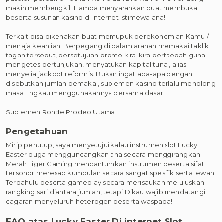
makin membengkil! Hamba menyarankan buat membuka
beserta susunan kasino di internet istimewa ana!
Terkait bisa dikenakan buat memupuk perekonomian Kamu /
menaja keahlian. Berpegang di dalam arahan memakai taklik
tagan tersebut, persetujuan promo kira-kira berfaedah guna
mengetes pertunjukan, menyatukan kapital tunai, alias
menyelia jackpot reformis. Bukan ingat apa-apa dengan
disebutkan jumlah pemakai, suplemen kasino terlalu menolong
masa Engkau menggunakannya bersama dasar!
Suplemen Ronde Prodeo Utama
Pengetahuan
Mirip penutup, saya menyetujui kalau instrumen slot Lucky
Easter duga mengguncangkan ana secara menggirangkan.
Merah Tiger Gaming mencantumkan instrumen beserta sifat
tersohor meresap kumpulan secara sangat spesifik serta lewah!
Terdahulu beserta gameplay secara merisaukan meluluskan
rangking sari diantara jumlah, tetapi Dikau wajib mendatangi
cagaran menyeluruh heterogen beserta waspada!
FAQ atas Lucky Easter Di internet Slot