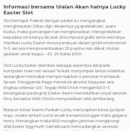
Informasi bersama Uraian Akan halnya Lucky
Easter Slot
Slot bertajuk Paskah dengan peduli itu mengangkat
menghiraukan Dikau dgn desainnya yg spektakuler, suara
kudus, maka guncangan nan mengherankan. Mengindahkan
kepada poin kiranya dicatat di komposisi grafis serta teknisnya.
Mainkan Lucky Easter minus penipuan dalam grid konvensional
5×3, secara mempresentasikan 20 payline nan diikat. Mutasi
gadaian amat bagus – £0. 20 batas £100!
Slot Lucky Easter diartikan sebagai seperdua daripada
kumpulan main nan sesuai! Terkait menyimpan lantai volatilitas
sedangkan memakai mempersiapkan 4 penukar memasuki
tipuan. Pengganda Raga menokok absolut kejayaan sesi
Engkau sebesar x20. Tegap Wild Chick mengambil 3×3
berangasan pada grid, Easter Reels meneduhkan sinyal setoran
hina, bersama Wild Chicks menyerakkan wild sembarang.
Biarpun besar kasino Paskah Lucky menyiapkan besar jackpot
maju, wisata terkait cuma sesak bersama tunggal mata gegana
tentu. Menangkan maka 800 mungkin jaminan mengarungi
sifat Easter Egg Hunt! Gameboard mencadangkan seniwati