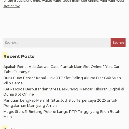
of the gods slot demo
,
waktu yang tepat main slot online
,
wild wild west
slot demo
Search
for:
Recent Posts
Apakah Benar Ada ‘Jadwal Gacor’ untuk Main Slot Online? Yuk, Cari
Tahu Faktanya!
Buru Cuan Besar? Kenali Link RTP Slot Paling Akurat Biar Gak Salah
Pilih Game
Ketika Roda Berputar dan Stres Berkurang: Mencari Hiburan Digital di
Dunia Slot Online
Panduan Lengkap Memilih Situs Judi Slot Terpercaya 2025 untuk
Pengalaman Main yang Aman
Magic Stars 3: Bintang Petir di Langit RTP Tinggi yang Bikin Betah
Main