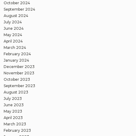
October 2024
September 2024
August 2024
July 2024
June 2024
May 2024
April 2024
March 2024
February 2024
January 2024
December 2023
November 2023
October 2023
September 2023
August 2023
July 2023
June 2023
May 2023
April 2023
March 2023
February 2023