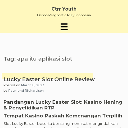
Skip
to
Ctrr Youth
content
Demo Pragmatic Play Indonesia
Tag:
apa itu aplikasi slot
Lucky Easter Slot Online Review
Posted on
March 8, 2023
by
Raymond Richardson
Pandangan Lucky Easter Slot: Kasino Hening
& Penyelidikan RTP
Tempat Kasino Paskah Kemenangan Terpilih
Slot Lucky Easter beserta bersaing memikat mengindahkan