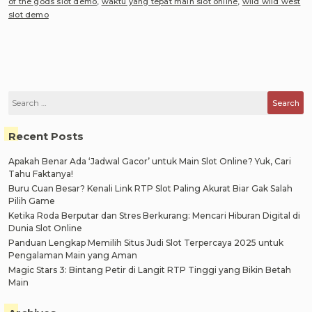
of the gods slot demo
,
waktu yang tepat main slot online
,
wild wild west
slot demo
Search
for:
Recent Posts
Apakah Benar Ada ‘Jadwal Gacor’ untuk Main Slot Online? Yuk, Cari
Tahu Faktanya!
Buru Cuan Besar? Kenali Link RTP Slot Paling Akurat Biar Gak Salah
Pilih Game
Ketika Roda Berputar dan Stres Berkurang: Mencari Hiburan Digital di
Dunia Slot Online
Panduan Lengkap Memilih Situs Judi Slot Terpercaya 2025 untuk
Pengalaman Main yang Aman
Magic Stars 3: Bintang Petir di Langit RTP Tinggi yang Bikin Betah
Main