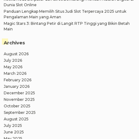
Dunia Slot Online
Panduan Lengkap Memilih Situs Judi Slot Terpercaya 2025 untuk
Pengalaman Main yang Aman
Magic Stars 3: Bintang Petir di Langit RTP Tinggi yang Bikin Betah
Main
Archives
August 2026
July 2026
May 2026
March 2026
February 2026
January 2026
December 2025
November 2025
October 2025
September 2025
August 2025
July 2025
June 2025
May 2025