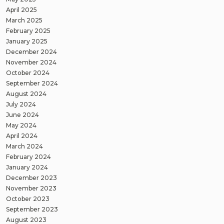
April 2025
March 2025
February 2025
January 2025
December 2024
November 2024
October 2024
September 2024
August 2024
July 2024
June 2024
May 2024
April 2024
March 2024
February 2024
January 2024
December 2023
November 2023
October 2023
September 2023
August 2023