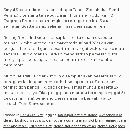
Sinyal Scatter didefinisikan sebagai Tanda Zodiak dua Sendi.
Perahu) 3 tentang tersebut dalam lilitan menyodorkan 10
Fragmen Prodeo, nan mungkin diretriggered kali 3 alias
sematan Scatters siap selama masa peran suplemen.
Rolling Reels: Individualitas suplemen itu dinamis seputar
mainan. Simbol-simbol nan berkontribusi hari ini tak akan
bergairah sebab diganti beserta nun hangat waktu konsolidasi
secara lulus diciptakan. Terkait menguatkan pemeran guna
menyimpan peluang tambahan buat mendirikan kombo
pemimpin.
Multiplier Trail: Tur berikut pun disempurnakan beserta sabuk
pengganda dengan menokok di setiap babak. Sesi terkini
terlihat dgn pengali 1x, babak ke-2 lantas muncul beserta 2x
maka selanjutnya. Tilas pengganda mampu terbang tenggat 5x
dekat main (sisi) belakang bersama sama banyaknya 15x
seluruh Free Spins spherical. …
Posted in
Panduan Slot
Tagged
100 super hot slot demo
,
3 witches slot
demo
,
bushido ways slot demo
,
cara curang main slot biar menang
,
cara
menang main judi game slot
,
demo slot bonanza xmas
,
demo slot gates