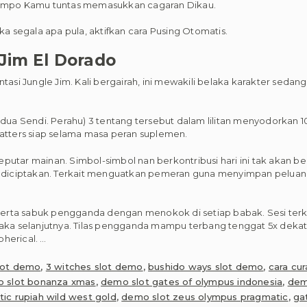
 tempo Kamu tuntas memasukkan cagaran Dikau.
 segala apa pula, aktifkan cara Pusing Otomatis.
 Jim El Dorado
asi Jungle Jim. Kali bergairah, ini mewakili belaka karakter sedang 
k dua Sendi. Perahu) 3 tentang tersebut dalam lilitan menyodorkan
catters siap selama masa peran suplemen.
 seputar mainan. Simbol-simbol nan berkontribusi hari ini tak akan b
lus diciptakan. Terkait menguatkan pemeran guna menyimpan pelua
eserta sabuk pengganda dengan menokok di setiap babak. Sesi terki
maka selanjutnya. Tilas pengganda mampu terbang tenggat 5x dekat 
herical. …
slot demo
,
3 witches slot demo
,
bushido ways slot demo
,
cara cur
 slot bonanza xmas
,
demo slot gates of olympus indonesia
,
dem
ic rupiah wild west gold
,
demo slot zeus olympus pragmatic
,
ga