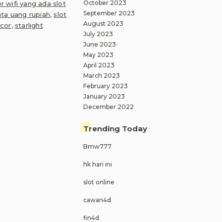
October 2023
r wifi yang ada slot
September 2023
ta uang rupiah
,
slot
August 2023
acor
,
starlight
July 2023
June 2023
May 2023
April 2023
March 2023
February 2023
January 2023
December 2022
Trending Today
Bmw777
hk hari ini
slot online
cawan4d
fin4d