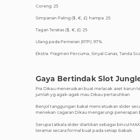
Coreng: 25
Simpanan Paling ($, €, £): hampa. 25
Tagan Teratas ($, €, £): 25
Ulang pada Pemeran (RTP): 97%
Ekstra: Fragmen Percuma, Sinyal Ganas, Tanda S
Gaya Bertindak Slot Jungl
Pra Dikau meneruskan buat melacak aset karun t
jumlah yg agak-agak mau Dikau pertaruhkan.
Benjol tanggungan bakal mencetuskan slider seca
menekan cagaran Dikau mengarungi penerapan bincu
Serupa tatkala slider diartikan sebagai bincu
teramai secara formal buat pada setiap babak.