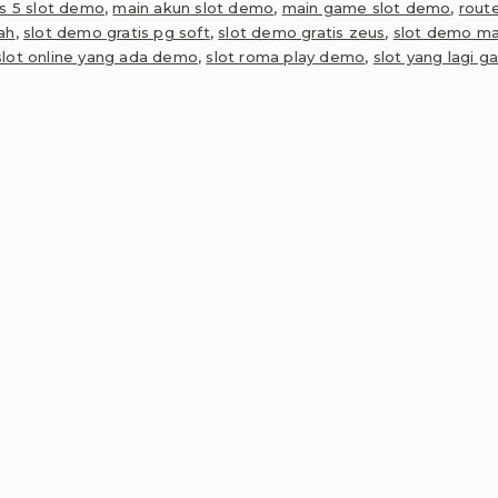
us 5 slot demo
,
main akun slot demo
,
main game slot demo
,
route
ah
,
slot demo gratis pg soft
,
slot demo gratis zeus
,
slot demo ma
slot online yang ada demo
,
slot roma play demo
,
slot yang lagi g