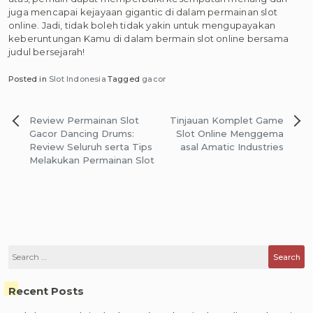
juga mencapai kejayaan gigantic di dalam permainan slot
online. Jadi, tidak boleh tidak yakin untuk mengupayakan
keberuntungan Kamu di dalam bermain slot online bersama
judul bersejarah!
Posted in
Slot Indonesia
Tagged
gacor
Post
Review Permainan Slot
Tinjauan Komplet Game
navigation
Gacor Dancing Drums:
Slot Online Menggema
Review Seluruh serta Tips
asal Amatic Industries
Melakukan Permainan Slot
Search
for:
Recent Posts