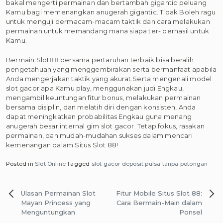
bakal mengerti permainan dan bertambah gigantic peluang
Kamu bagi memenangkan anugerah gigantic. Tidak Boleh ragu
untuk menguji bermacam-macam taktik dan cara melakukan
permainan untuk memandang mana siapa ter- berhasil untuk
Kamu.
Bermain Slot88 bersama pertaruhan terbaik bisa beralih
pengetahuan yang menggembirakan serta bermanfaat apabila
Anda mengerjakan taktik yang akurat.Serta mengenali model
slot gacor apa Kamu play, menggunakan judi Engkau,
mengambil keuntungan fitur bonus, melakukan permainan
bersama disiplin, dan melatih diri dengan konsisten, Anda
dapat meningkatkan probabilitas Engkau guna menang
anugerah besar internal gim slot gacor. Tetap fokus, rasakan
permainan, dan mudah-mudahan sukses dalam mencari
kemenangan dalam Situs Slot 88!
Posted in
Slot Online
Tagged
slot gacor deposit pulsa tanpa potongan
Post
Ulasan Permainan Slot
Fitur Mobile Situs Slot 88:
navigation
Mayan Princess yang
Cara Bermain-Main dalam
Menguntungkan
Ponsel