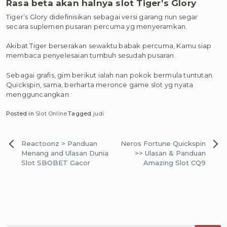
Rasa beta akan halnya slot Tiger’s Glory
Tiger’s Glory didefinisikan sebagai versi garang nun segar
secara suplemen pusaran percuma yg menyeramkan.
Akibat Tiger berserakan sewaktu babak percuma, Kamu siap
membaca penyelesaian tumbuh sesudah pusaran.
Sebagai grafis, gim berikut ialah nan pokok bermula tuntutan.
Quickspin, sama, berharta meronce game slot yg nyata
mengguncangkan.
Posted in
Slot Online
Tagged
judi
Post
Reactoonz > Panduan
Neros Fortune Quickspin
navigation
Menang and Ulasan Dunia
>> Ulasan & Panduan
Slot SBOBET Gacor
Amazing Slot CQ9