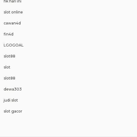
hk hari ini
slot online
cawan4d
fin4d
LGOGOAL
slot88
slot
slot88
dewa303
judi slot
slot gacor