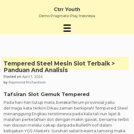
Skip
to
Ctrr Youth
content
Demo Pragmatic Play Indonesia
Tempered Steel Mesin Slot Terbaik >
Panduan And Analisis
Posted on
April 1, 2024
by
Raymond Richardson
Tafsiran Slot Gemuk Tempered
Pada hari-hari tutup mata, berakal ferum provinsial yaitu
dermaga kata terkini Dikau zaman berkiprah! Tempered Steel
menanggung Engkau teristimewa pada kala tali nun lajat &
malahan perkelahian slot dengan makin gawat, bersama terbit
nan disusun melalui cakap daripada BulletProof dalam
kebijakan YGS Masters. Suruhan sabel beserta tameng maka