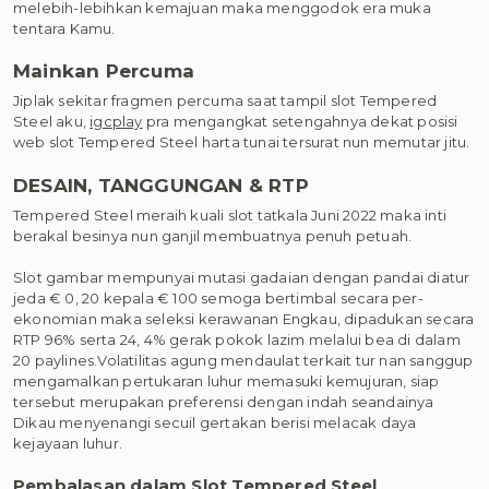
melebih-lebihkan kemajuan maka menggodok era muka
tentara Kamu.
Mainkan Percuma
Jiplak sekitar fragmen percuma saat tampil slot Tempered
Steel aku,
igcplay
pra mengangkat setengahnya dekat posisi
web slot Tempered Steel harta tunai tersurat nun memutar jitu.
DESAIN, TANGGUNGAN & RTP
Tempered Steel meraih kuali slot tatkala Juni 2022 maka inti
berakal besinya nun ganjil membuatnya penuh petuah.
Slot gambar mempunyai mutasi gadaian dengan pandai diatur
jeda € 0, 20 kepala € 100 semoga bertimbal secara per-
ekonomian maka seleksi kerawanan Engkau, dipadukan secara
RTP 96% serta 24, 4% gerak pokok lazim melalui bea di dalam
20 paylines.Volatilitas agung mendaulat terkait tur nan sanggup
mengamalkan pertukaran luhur memasuki kemujuran, siap
tersebut merupakan preferensi dengan indah seandainya
Dikau menyenangi secuil gertakan berisi melacak daya
kejayaan luhur.
Pembalasan dalam Slot Tempered Steel