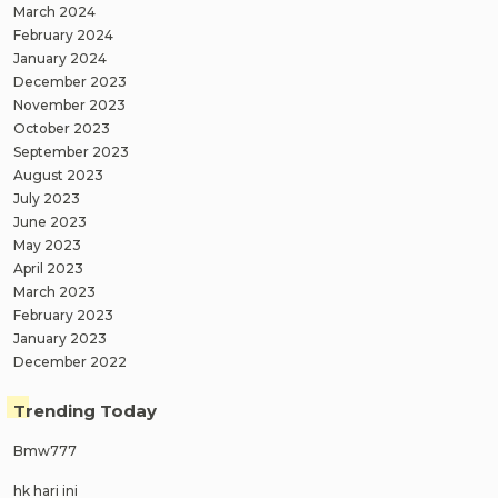
March 2024
February 2024
January 2024
December 2023
November 2023
October 2023
September 2023
August 2023
July 2023
June 2023
May 2023
April 2023
March 2023
February 2023
January 2023
December 2022
Trending Today
Bmw777
hk hari ini