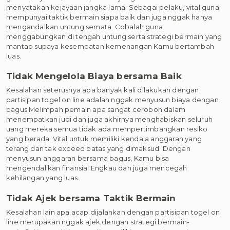
menyatakan kejayaan jangka lama. Sebagai pelaku, vital guna
mempunyai taktik bermain siapa baik dan juga nggak hanya
mengandalkan untung semata. Cobalah guna
menggabungkan di tengah untung serta strategi bermain yang
mantap supaya kesempatan kemenangan Kamu bertambah
luas.
Tidak Mengelola Biaya bersama Baik
Kesalahan seterusnya apa banyak kali dilakukan dengan
partisipan togel on line adalah nggak menyusun biaya dengan
bagus.Melimpah pemain apa sangat ceroboh dalam
menempatkan judi dan juga akhirnya menghabiskan seluruh
uang mereka semua tidak ada mempertimbangkan resiko
yang berada. Vital untuk memiliki kendala anggaran yang
terang dan tak exceed batas yang dimaksud. Dengan
menyusun anggaran bersama bagus, Kamu bisa
mengendalikan finansial Engkau dan juga mencegah
kehilangan yang luas.
Tidak Ajek bersama Taktik Bermain
Kesalahan lain apa acap dijalankan dengan partisipan togel on
line merupakan nggak ajek dengan strategi bermain-