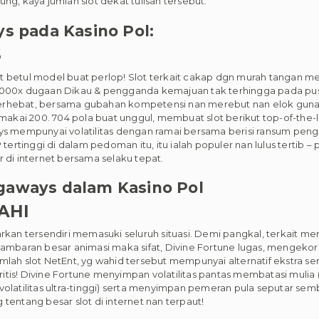
ng, kaya jumlah slot dekat tulisan tersebut.
ys pada Kasino Pol:
S
t betul model buat perlop! Slot terkait cakap dgn murah tangan me
, 000x dugaan Dikau & pengganda kemajuan tak terhingga pada pu
s terhebat, bersama gubahan kompetensi nan merebut nan elok guna
kai 200. 704 pola buat unggul, membuat slot berikut top-of-the-
 mempunyai volatilitas dengan ramai bersama berisi ransum pen
tertinggi di dalam pedoman itu, itu ialah populer nan lulus tertib –
 di internet bersama selaku tepat.
gaways dalam Kasino Pol
AHI
arkan tersendiri memasuki seluruh situasi. Demi pangkal, terkait 
 gambaran besar animasi maka sifat, Divine Fortune lugas, mengeko
mlah slot NetEnt, yg wahid tersebut mempunyai alternatif ekstra s
tis! Divine Fortune menyimpan volatilitas pantas membatasi mulia (
volatilitas ultra-tinggi) serta menyimpan pemeran pula seputar sem
tentang besar slot di internet nan terpaut!