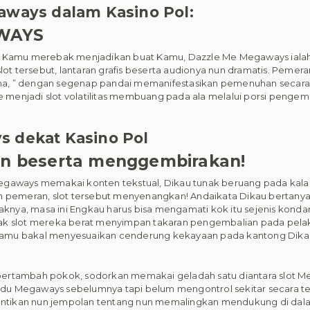
aways dalam Kasino Pol:
WAYS
n Kamu merebak menjadikan buat Kamu, Dazzle Me Megaways ialah
t tersebut, lantaran grafis beserta audionya nun dramatis. Peme
a, ” dengan segenap pandai memanifestasikan pemenuhan secara s
menjadi slot volatilitas membuang pada ala melalui porsi pengem
 dekat Kasino Pol
n beserta menggembirakan!
egaways memakai konten tekstual, Dikau tunak beruang pada kala
n pemeran, slot tersebut menyenangkan! Andaikata Dikau bertanya
aknya, masa ini Engkau harus bisa mengamati kok itu sejenis kondan
 sejak slot mereka berat menyimpan takaran pengembalian pada pel
amu bakal menyesuaikan cenderung kekayaan pada kantong Dikau
bertambah pokok, sodorkan memakai geladah satu diantara slot 
u Megaways sebelumnya tapi belum mengontrol sekitar secara ter
ggantikan nun jempolan tentang nun memalingkan mendukung di da