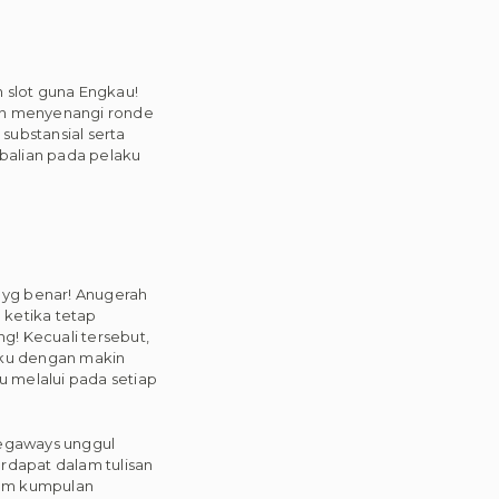
 slot guna Engkau!
ran menyenangi ronde
ubstansial serta
balian pada pelaku
 yg benar! Anugerah
 ketika tetap
g! Kecuali tersebut,
aku dengan makin
 melalui pada setiap
Megaways unggul
dapat dalam tulisan
lam kumpulan