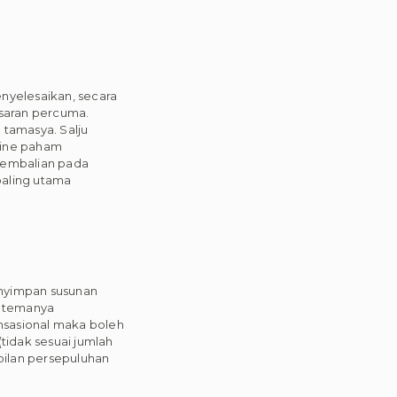
nyelesaikan, secara
saran percuma.
 tamasya. Salju
line paham
gembalian pada
 paling utama
menyimpan susunan
r temanya
ensasional maka boleh
tidak sesuai jumlah
bilan persepuluhan