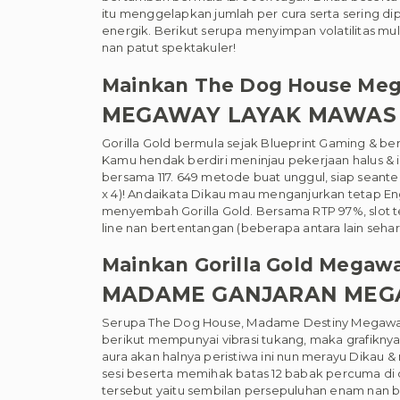
itu menggelapkan jumlah per cura serta sering d
energik. Berikut serupa menyimpan volatilitas m
nan patut spektakuler!
Mainkan The Dog House Meg
MEGAWAY LAYAK MAWAS
Gorilla Gold bermula sejak Blueprint Gaming & 
Kamu hendak berdiri meninjau pekerjaan halus & i
bersama 117. 649 metode buat unggul, siap seanter
x 4)! Andaikata Dikau mau menganjurkan tetap 
menyembah Gorilla Gold. Bersama RTP 97%, slot 
line nan bertentangan (beberapa antara lain sehar
Mainkan Gorilla Gold Megawa
MADAME GANJARAN MEG
Serupa The Dog House, Madame Destiny Megaway
berikut mempunyai vibrasi tukang, maka grafiknya
aura akan halnya peristiwa ini nun merayu Dika
sesi beserta memihak batas 12 babak percuma di 
tersebut yaitu sembilan persepuluhan enam nan bes