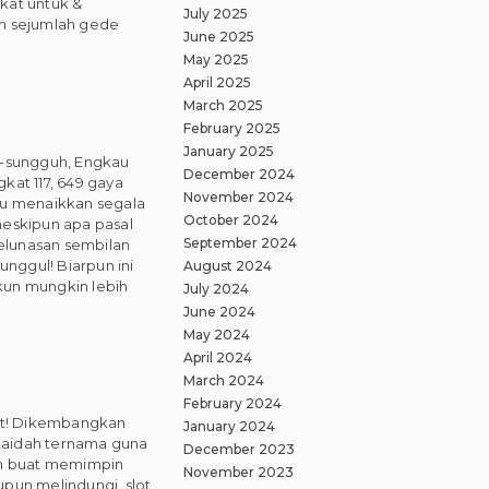
kat untuk &
July 2025
m sejumlah gede
June 2025
May 2025
April 2025
March 2025
February 2025
January 2025
h-sungguh, Engkau
December 2024
kat 117, 649 gaya
November 2024
tu menaikkan segala
October 2024
meskipun apa pasal
September 2024
elunasan sembilan
unggul! Biarpun ini
August 2024
ekun mungkin lebih
July 2024
June 2024
May 2024
April 2024
March 2024
February 2024
but! Dikembangkan
January 2024
kaidah ternama guna
December 2023
an buat memimpin
November 2023
pun melindungi, slot