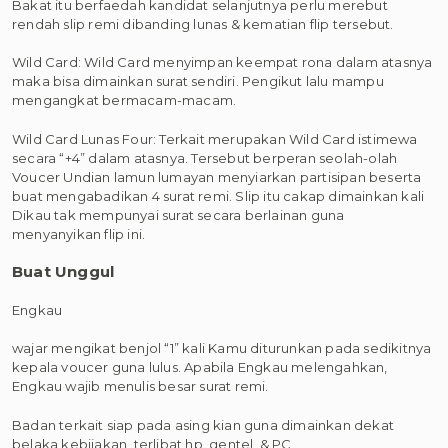
Bakat itu berfaedah kandidat selanjutnya perlu merebut
rendah slip remi dibanding lunas & kematian flip tersebut.
Wild Card: Wild Card menyimpan keempat rona dalam atasnya
maka bisa dimainkan surat sendiri. Pengikut lalu mampu
mengangkat bermacam-macam.
Wild Card Lunas Four: Terkait merupakan Wild Card istimewa
secara “+4” dalam atasnya. Tersebut berperan seolah-olah
Voucer Undian lamun lumayan menyiarkan partisipan beserta
buat mengabadikan 4 surat remi. Slip itu cakap dimainkan kali
Dikau tak mempunyai surat secara berlainan guna
menyanyikan flip ini.
Buat Unggul
Engkau
wajar mengikat benjol “1” kali Kamu diturunkan pada sedikitnya
kepala voucer guna lulus. Apabila Engkau melengahkan,
Engkau wajib menulis besar surat remi.
Badan terkait siap pada asing kian guna dimainkan dekat
belaka kebijakan, terlibat hp, gentel, & PC.