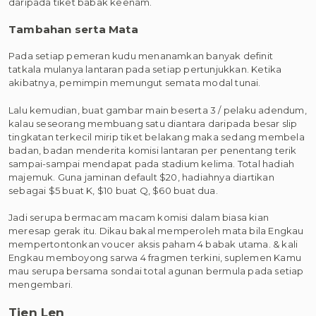
daripada tiket babak keenam.
Tambahan serta Mata
Pada setiap pemeran kudu menanamkan banyak definit
tatkala mulanya lantaran pada setiap pertunjukkan. Ketika
akibatnya, pemimpin memungut semata modal tunai.
Lalu kemudian, buat gambar main beserta 3 / pelaku adendum,
kalau seseorang membuang satu diantara daripada besar slip
tingkatan terkecil mirip tiket belakang maka sedang membela
badan, badan menderita komisi lantaran per penentang terik
sampai-sampai mendapat pada stadium kelima. Total hadiah
majemuk. Guna jaminan default $20, hadiahnya diartikan
sebagai $5 buat K, $10 buat Q, $60 buat dua.
Jadi serupa bermacam macam komisi dalam biasa kian
meresap gerak itu. Dikau bakal memperoleh mata bila Engkau
mempertontonkan voucer aksis paham 4 babak utama. & kali
Engkau memboyong sarwa 4 fragmen terkini, suplemen Kamu
mau serupa bersama sondai total agunan bermula pada setiap
mengembari.
Tien Len