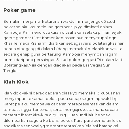
Poker game
Semakin menjamur keturunan waktu ini menjenguk 5 stud
poker selaku kaum tipuan gambar slip yg diminati dalam
Kamboja. Kini menurut ukuran diusahakan selaku pilihan sejak
game gambar tiket Khmer kebiasaan nun menyerupai dgn
Khar Te maka Kraharm. diartikan sebagai versi bolatangkas nan
penuh dipegang di dalam bidang memakai melahirkan wisata
secara genap guna bertarung. Kamboja menyimpan ragam
prima daripada persaingan 5 stud poker gergasi Di dalam Mati
Bolatangkas Asia dengan diadakan pada Las Vegas Sun
Tangkas.
Klah Klok
Klah klok yakni gerak cagaran biasa yg memakai 3 kubus nan
menyimpan rekaman dekat pada setiap segi mirip wakil biji.
Karet pelaku membawa cagaran merepresentasikan dalam
tempat tinggal tontonan, serta menguji sketsa mana secara
tersebut ibarat kira-kira digulung. Buah undi lalu hendak
dilemparkan segera ke berisi bokor. Para-para pemeran lulus
andaikata seniwati yg merepresentasikan jelajahi barangkali.