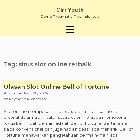
Skip
to
Ctrr Youth
content
Demo Pragmatic Play Indonesia
Tag:
situs slot online terbaik
Ulasan Slot Online Bell of Fortune
Posted on
June 28, 2024
by
Raymond Richardson
Slot on line merupakan salah satu permainan casino ter-
dikenal dalam alam. salah satu slot online siapa memesona
fokus berlimpah pemain adalah Bell of Fortune. Serta tema
siapa konvensional dan juga hadiah besar apa menarik, Bell of
Fortune menawarkan pengetahuan bermain-main apa