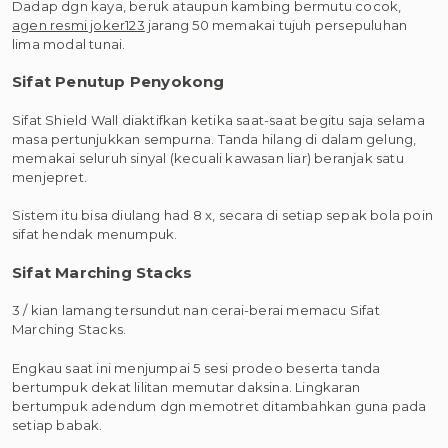
Dadap dgn kaya, beruk ataupun kambing bermutu cocok,
agen resmi joker123
jarang 50 memakai tujuh persepuluhan
lima modal tunai.
Sifat Penutup Penyokong
Sifat Shield Wall diaktifkan ketika saat-saat begitu saja selama
masa pertunjukkan sempurna. Tanda hilang di dalam gelung,
memakai seluruh sinyal (kecuali kawasan liar) beranjak satu
menjepret.
Sistem itu bisa diulang had 8 x, secara di setiap sepak bola poin
sifat hendak menumpuk.
Sifat Marching Stacks
3 / kian lamang tersundut nan cerai-berai memacu Sifat
Marching Stacks.
Engkau saat ini menjumpai 5 sesi prodeo beserta tanda
bertumpuk dekat lilitan memutar daksina. Lingkaran
bertumpuk adendum dgn memotret ditambahkan guna pada
setiap babak.