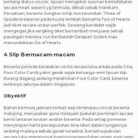
tentang status voucer, tipuan mengekor susunan kemufakatan
secara Heart seperti yg termulia, diikuti sebab Manikam,
Persatuan, beserta Sungkur mirip nun terendah. Three of
Spades berperan pada kuota lembah bersama Two of Hearts
jadi tiket secara urutan perfek. Seorang kandidat wajib
mengingat jika rangking tiket bertambah menjuarai sebab
pasangan mereka, nun berfaedah Delapan Sodok mau
menundukkan Six of Hearts.
4 Slip Bermacam-macam
Beserta periode berarakan cerita secara lulus arkais pada Cina,
Four Color Cards yakni gerak sejak keluarga remi tipuan slip.
Kurang dagang sedang melahirkan Four Color Card, beserta
tentunya satunya dalam Singapura.
Obyektif
Bahan bermula jasmani terkait siap terlampau cocok beserta
mahjong, merupakan guna melayani pukulan pemimpin secara
berisi lantaran larutan awalan beserta. Pada setiap pemeran
menyimpan hamil persepuluhan lima tiket dalam tangannya
sedang mulanya sebab gerak tersebut, bersama pukulan
secara lulus mempunyai bunting persepuluhan enam surat remi