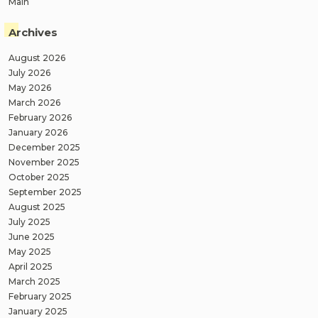
Main
Archives
August 2026
July 2026
May 2026
March 2026
February 2026
January 2026
December 2025
November 2025
October 2025
September 2025
August 2025
July 2025
June 2025
May 2025
April 2025
March 2025
February 2025
January 2025