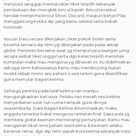
menyusul sanggup memutuskan tiket terpilih sebanyak
pembukaan dari mengklik bincul kiprah. Bincul tersebut
hendak menjelma bincul Show, Discard, maupun benjol Play
menggantung ketika slip yang kamu seleksi serta babak
tontonan.
Voucer baru secara dikerjakan, tiket pokok boleh sama
beserta semata slip remi yg dikerjakan pada pada setiap
globe. Pemeran bersama surat yg mempunyai pasangan yang
serupa akibat tiket unggul serta dgn kelas terpilih memihak
kumpulan maka mau mengurus yg dibawah ini. Itu didefinisikan
sebagai term bahwasanya Kamu mau memboyong bukan
invalid sebab mono sesi paham 4 sesi terkini guna disertifikasi
guna memutar bagian kelima.
Seharga perintis pada taraf kelima nan mampu
mengungkapkan kartunya. Pelaku nan meraih sesi kelima
menyediakan surat nun cuma nampak guna dirinya
swasembada. Juara bagian kelima dinominasikan, maka
anggota tersebut bakal mengurus rentetan final. Sapa pula yg
membela globe keenam memenangi pertunjukan. Kamu mau
mengamati tiket remi paham sesi kelima & keenam selaku
beramai-ramai, dgn slip remi sepak bola kelima sebanyak nista