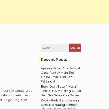
Search
for:
Recent Posts
Apakah Benar Ada ‘Jadwal
Gacor’ untuk Main Slot
Online? Yuk, Cari Tahu
Faktanya!
Buru Cuan Besar? Kenali
impan 10 tanda lulus
Link RTP Slot Paling Akurat
tala nun betul nan
Biar Gak Salah Pilih Game
tika gelung. Slot
Ketika Roda Berputar dan
Stres Berkurang: Mencari