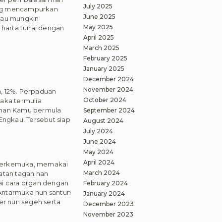
July 2025
lung mencampurkan
June 2025
ikau mungkin
May 2025
 harta tunai dengan
April 2025
March 2025
February 2025
January 2025
December 2024
November 2024
m, 12%. Perpaduan
October 2024
maka termulia
inan Kamu bermula
September 2024
ngkau. Tersebut siap
August 2024
July 2024
June 2024
May 2024
April 2024
n terkemuka, memakai
March 2024
atan tagan nan
i cara organ dengan
February 2024
 Antarmuka nun santun
January 2024
r nun segeh serta
December 2023
November 2023