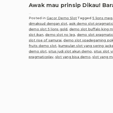
Awak mau prinsip Dikau! Bar
…
Posted in
Gacor Demo Slot
Tagged
5 lions me
dimaksud dengan slot
,
apk demo slot pragmati
demo slot 5 lions gold
,
demo slot buffalo king 
slot ikan
,
demo slot no leg
,
demo slot pragmatic 
slot rise of samurai
,
demo slot spadegaming po
fruits demo slot
,
kumpulan slot yang sering jack
demo slot
,
situs judi slot akun demo
,
situs slot
pragmaticplay
,
slot yang bisa demo
,
slot yang m