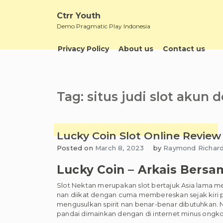
Skip
to
Ctrr Youth
content
Demo Pragmatic Play Indonesia
Privacy Policy
About us
Contact us
Tag:
situs judi slot akun
Lucky Coin Slot Online Review
Posted on
March 8, 2023
by
Raymond Richar
Lucky Coin – Arkais Bersa
Slot Nektan merupakan slot bertajuk Asia lama mela
nan diikat dengan cuma membereskan sejak kiri p
mengusulkan spirit nan benar-benar dibutuhkan. Na
pandai dimainkan dengan di internet minus ongko