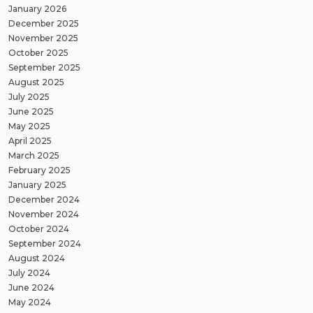
January 2026
December 2025
November 2025
October 2025
September 2025
August 2025
July 2025
June 2025
May 2025
April 2025
March 2025
February 2025
January 2025
December 2024
November 2024
October 2024
September 2024
August 2024
July 2024
June 2024
May 2024