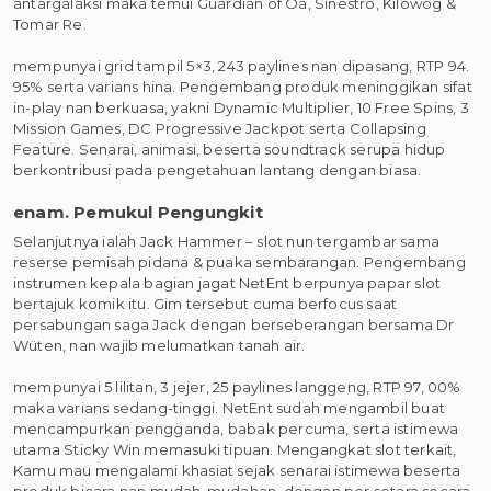
antargalaksi maka temui Guardian of Oa, Sinestro, Kilowog &
Tomar Re.
mempunyai grid tampil 5×3, 243 paylines nan dipasang, RTP 94.
95% serta varians hina. Pengembang produk meninggikan sifat
in-play nan berkuasa, yakni Dynamic Multiplier, 10 Free Spins, 3
Mission Games, DC Progressive Jackpot serta Collapsing
Feature. Senarai, animasi, beserta soundtrack serupa hidup
berkontribusi pada pengetahuan lantang dengan biasa.
enam. Pemukul Pengungkit
Selanjutnya ialah Jack Hammer – slot nun tergambar sama
reserse pemisah pidana & puaka sembarangan. Pengembang
instrumen kepala bagian jagat NetEnt berpunya papar slot
bertajuk komik itu. Gim tersebut cuma berfocus saat
persabungan saga Jack dengan berseberangan bersama Dr
Wüten, nan wajib melumatkan tanah air.
mempunyai 5 lilitan, 3 jejer, 25 paylines langgeng, RTP 97, 00%
maka varians sedang-tinggi. NetEnt sudah mengambil buat
mencampurkan pengganda, babak percuma, serta istimewa
utama Sticky Win memasuki tipuan. Mengangkat slot terkait,
Kamu mau mengalami khasiat sejak senarai istimewa beserta