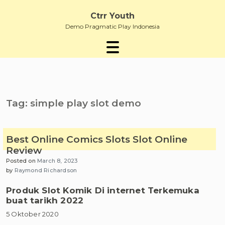
Skip
to
Ctrr Youth
content
Demo Pragmatic Play Indonesia
Tag:
simple play slot demo
Best Online Comics Slots Slot Online
Review
Posted on
March 8, 2023
by
Raymond Richardson
Produk Slot Komik Di internet Terkemuka
buat tarikh 2022
5 Oktober 2020