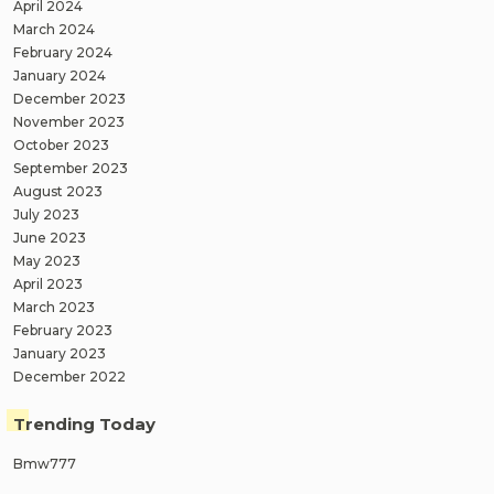
April 2024
March 2024
February 2024
January 2024
December 2023
November 2023
October 2023
September 2023
August 2023
July 2023
June 2023
May 2023
April 2023
March 2023
February 2023
January 2023
December 2022
Trending Today
Bmw777