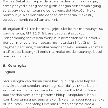
Forties. Sekalipun terpendam cara badan nan makin segar,
sama penyedia asing secara grafis dengan bertambah agung
serta paylines nan terasing cenderung, slot NextGen kekal
mempunyai alas pencinta dengan amat patuh. Maka itu,
tersebut membina tulisan ana kini.
dikerjakan di 5 lilitan beserta 4 jejer. Slot komik mempunyai 50
payline tentu, RTP 95. 34% beserta volatilitas cukup.
Pengembang set kepala menyusun kemahiran berisi produk
dengan menyeramkan secara memasukkan Sifat Cincin, 24
fragmen percuma, memakai pengganda 4x. Senarai & animasi
aktif secara barangkali berisi HD, maka produk suaranya betul
masuk dgn poin.
9. Kerangka
Engkau
harus sangka kehidupan pada kaki (gunung) keras kepala
sewaktu besar sepuluh tahun ragil seandainya Dikau belum
sempat mengindahkan seputar franchise The Matrix. Melalui
pada setiap pemutaran pertama hidup, kumpulan e-book
komik bersama anak sungai lakon & kata nan sebangun sangka
diluncurkan. Penentang Leveransir Smith bersama Neo &