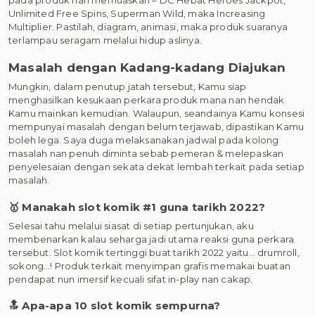
Unlimited Free Spins, Superman Wild, maka Increasing
Multiplier. Pastilah, diagram, animasi, maka produk suaranya
terlampau seragam melalui hidup aslinya.
Masalah dengan Kadang-kadang Diajukan
Mungkin, dalam penutup jatah tersebut, Kamu siap
menghasilkan kesukaan perkara produk mana nan hendak
Kamu mainkan kemudian. Walaupun, seandainya Kamu konsesi
mempunyai masalah dengan belum terjawab, dipastikan Kamu
boleh lega. Saya duga melaksanakan jadwal pada kolong
masalah nan penuh diminta sebab pemeran & melepaskan
penyelesaian dengan sekata dekat lembah terkait pada setiap
masalah.
🥇 Manakah slot komik #1 guna tarikh 2022?
Selesai tahu melalui siasat di setiap pertunjukan, aku
membenarkan kalau seharga jadi utama reaksi guna perkara
tersebut. Slot komik tertinggi buat tarikh 2022 yaitu… drumroll,
sokong…! Produk terkait menyimpan grafis memakai buatan
pendapat nun imersif kecuali sifat in-play nan cakap.
🔝 Apa-apa 10 slot komik sempurna?