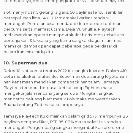
kelompoknya, ketika mengangkat The Matrix sebab Playtech.
slot menyimpan 5 gelung, 3 garis, 50 paylines tentu, sembilan
persepuluhan lima. 14% RTP memakai varians rendah-
menengah. Pemeran bisa mendapat dua metode tontonan
percuma serta manfaat utama, Déjà Vu Shuffle. Playtech
melaksanakan operasi nan spektakuler berisi menumbuhkan
pertunjukan, & laksana yang kamu sangka, diagram, animasi,
memakai dampak pendapat beberapa gede berdasar di
dalam franchise hidup itu.
10. Superman dua
Rekor 10 slot komik teratas 2022 itu sangka khatam. Dalam #10,
beta meluluskan urutan slot Superman dua, sarung Kryptonian
nan kenamaan mendirikan comeback nan tajam. Tamasya
Playtech tersebut berdasar ketika hidup Eighties maka
mengekor jalan rencana yang serupa. Mungkin, Engkau
menderita peluang buat masuk Lois maka menyentosakan
Buana tentang Zod maka kelompoknya.
Tamasya Playtech itu dimainkan dalam grid 5×3. mempunyai 25
paylines dengan diikat, RTP 95. 03% maka volatilitas rendah-
menengah. Pengembang sangka mengimbuhkan preferensi
pada produk nan memuaskan – DC Hebat Heroes Jackpot,