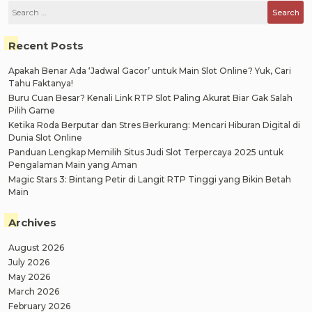
Search
for:
Recent Posts
Apakah Benar Ada ‘Jadwal Gacor’ untuk Main Slot Online? Yuk, Cari
Tahu Faktanya!
Buru Cuan Besar? Kenali Link RTP Slot Paling Akurat Biar Gak Salah
Pilih Game
Ketika Roda Berputar dan Stres Berkurang: Mencari Hiburan Digital di
Dunia Slot Online
Panduan Lengkap Memilih Situs Judi Slot Terpercaya 2025 untuk
Pengalaman Main yang Aman
Magic Stars 3: Bintang Petir di Langit RTP Tinggi yang Bikin Betah
Main
Archives
August 2026
July 2026
May 2026
March 2026
February 2026